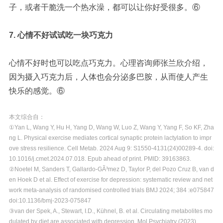
子，或者干脆洗一个热水澡，都可以让你好受很多。
⑥
7. 心情不好试试吃一块巧克力
心情不好时也可以吃点巧克力。心理咨询师张兰欣介绍，
因为摄入巧克力后，人体也会分泌多巴胺，从而使人产生
快乐的感觉。
⑥
本文综合自：
①Yan L, Wang Y, Hu H, Yang D, Wang W, Luo Z, Wang Y, Yang F, So KF, Zha
ng L. Physical exercise mediates cortical synaptic protein lactylation to impr
ove stress resilience. Cell Metab. 2024 Aug 9: S1550-4131(24)00289-4. doi:
10.1016/j.cmet.2024.07.018. Epub ahead of print. PMID: 39163863.
②Noetel M, Sanders T, Gallardo-GÃ³mez D, Taylor P, del Pozo Cruz B, van d
en Hoek D et al. Effect of exercise for depression: systematic review and net
work meta-analysis of randomised controlled trials BMJ 2024; 384 :e075847
doi:10.1136/bmj-2023-075847
③van der Spek, A., Stewart, I.D., Kühnel, B. et al. Circulating metabolites mo
dulated by diet are associated with depression. Mol Psychiatry (2023).