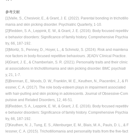
参考文献
[1]Valle, S., Chesivoir, E., & Grant, J. E. (2022). Parental bonding in trichotillo
mania and skin picking disorder. Psychiatric Quarterly, 1-10.
[2]Redden, S. A., Leppink, E. W., & Grant, J. E. (2016). Body focused repetitiv
e behavior disorders: Significance of family history. Comprehensive Psychia
try, 66, 187-192.
[3]Moritz, S., Penney, D., Hoyer, L., & Schmotz, S. (2024). Risk and maintena
nce factors in body‐focused repetitive behaviours. JEADV Clinical Practice.
[4]Grant, J. E., & Chamberlain, S. R. (2021). Personality traits and their clinic
al associations in trichotillomania and skin picking disorder. BMC psychiatr
y, 21, 1-7.
[5]Brennan, E., Woods, D. W., Franklin, M. E., Keuthen, N., Piacentini, J., & Fl
essner, C. A. (2017). The role body-esteem plays in impairment associated
with hair-pulling and skin picking in adolescents. Journal of Obsessive-Com
pulsive and Related Disorders, 12, 46-51.
[6]Redden, S. A., Leppink, E. W., & Grant, J. E. (2016). Body focused repetitiv
e behavior disorders: Significance of family history. Comprehensive Psychia
try, 66, 187-192.
[7]Keuthen, N. J., Tung, E. S., Altenburger, E. M., Blais, M. A., Pauls, D. L., & F
lessner, C. A. (2015). Trichotillomania and personality traits from the five-fact