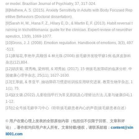
or model. Brazilian Journal of Psychiatry, 37, 317-324.
[8]Mathew, A. S. (2015). Anxiety Sensitivity in Adults with Body Focused Rep
etitive Behaviors (Doctoral dissertation).
[9]Sarah H, M., Hana F, Z., Hilary E, D., & Martin E, F. (2013). Habit reversal t
raining in trichotillomania: guide for the clinician. Expert review of neurother
apeutics, 13(9), 1069-1077.
[10]Gross, J. J. (2008). Emotion regulation. Handbook of emotions, 3(3), 497
-513.
[11]康瑞花,李艳华,高顺强 & 林元珠.(2008).拔毛癖并发咬甲癖1例.临床皮肤科
杂志(12),804.
[12]胡庆菊, 谭秀梅, 梁炜明, & 邓秀如. (2017). 15 例拔毛发障碍的临床分析. 中
国健康心理学杂志, 25(11), 1627-1630.
[13]王厚懿, & 李亚平. 抽动障碍习惯逆转训练应用研究进展. 教育生物学杂志, 1
1(1), 75.
[14]赵文璐.(2022).儿童咬指甲行为常见原因及心理矫治方法.儿童与健康(04),1
1-12.
[15]公众号拔毛癖学习中心《听听拔毛癖患者内心的声音|拔毛癖患者自述》
© 用户在壹心理上发表的全部原创内容（包括但不仅限于回答、文章和评
论），著作权均归用户本人所有。文章转载/侵权，请联系邮箱：
content@xin
li001.com