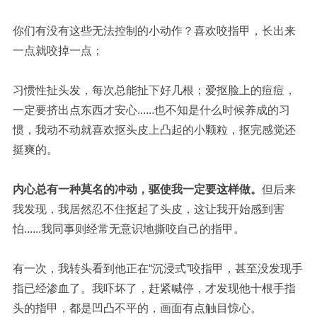
你们有没有这些无法控制的小动作？
喜欢咬指甲，长出来
一点就咬掉一点；
习惯性扯头发，每次总能扯下好几根；
爱抠脸上的痘痘，
一定要挤出点东西才安心......
也不知是什么时候养成的习
惯，我动不动就喜欢抠头皮上凸起的小颗粒，抠完感觉还
挺爽的。
内心总有一种莫名的冲动，驱使我一定要这样做。
但后来
我发现，我居然忍不住抠起了头皮，这让我开始感到害
怕......
我同事则经常无意识地撕咬自己的指甲。
有一次，我转头看到他正在“沉浸式”咬指甲，甚至没发现手
指已经渗血了。我吓坏了，赶紧喊停，才发现他十根手指
头的指甲，都是凹凸不平的，画面有点触目惊心。