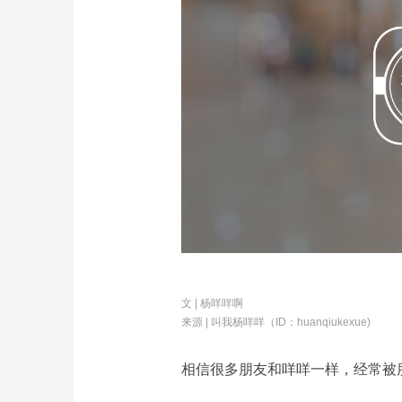
文 | 杨咩咩啊
来源 |
叫我杨咩咩
（ID：huanqiukexue
)
相信很多朋友和咩咩一样，经常被