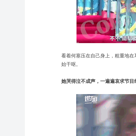
看着何塞压在自己身上，粗重地在
始干呕。
她哭得泣不成声，一遍遍哀求节目