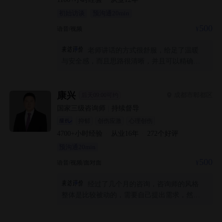
初始访谈
预沟通20min
500
语音/视频
老师讲话的方式很舒服，给足了温暖
与安全感，而且思路很清晰，并且可以精确且
及时地给出反馈。很好的体验。
康兴
成都市郫都区
后天09:00可约
国家三级咨询师
|
持续督导
抑郁
创伤应激
心理创伤
4700+
小时经验
·
从业
16
年
·
272
个好评
预沟通20min
500
语音/视频/面对面
经过了几个月的咨询，咨询师的风格
整体是比较被动的，需要自己提出需求，然后
才能展开话题，虽然之间有过一些分歧，但有
分歧才会有思考，直面问题本身，通过和咨询