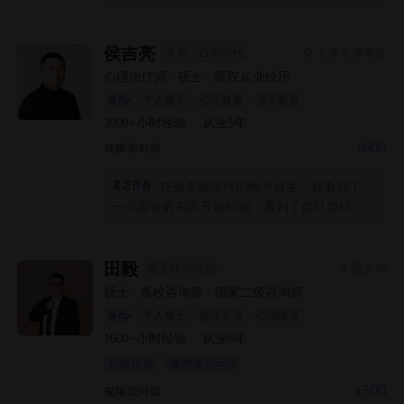
责，他并不是急着给我方法，而是耐心地听我
讲完那些困扰我很久的细节，甚至能敏锐地捕
捉到我自己都没意识到的问题。 其次，他的方
侯吉亮
天津市津南区
下周一15:00可约
法很灵活。他没有一上来就用某种固定的技
心理治疗师
|
硕士
|
医院从业经历
术，而是根据我的情况教我安全地、蝴蝶拍拍
个人成长
心理健康
亲子教育
这些我能实际用到的方法，他也很坦诚地告诉
3900+
小时经验
·
从业
5
年
我治疗的边界和原理，让我知道我在被专业的
600
视频/面对面
引导。 最让我感激的是我的变化，从过去害怕
逃避，只能忍着，到现在敢于面对。我不仅学
在侯老师陪伴的两个月里，我看到了
会了和我的恐惧相处的新方式，还做了以前绝
一些固有的东西开始松动，看到了自己曾经一
对做不到的事。 陈老师不仅专业强，他的费用
遍遍强化的模式，看到了一直处在紧绷、战备
也非常实惠，这让我能够没有太大经济压力地
和努力状态的身体，我好像从执拗的斑驳壳子
去咨询。我觉得他很为来访者着想。谢谢你陈
里跳脱出来，看着它，逐渐开始松动、裂开了
田毅
西安市
老师
明天21:00可约
缝。侯老师像一个网，无论我在里面怎么混乱
硕士
|
高校咨询师
|
国家二级咨询师
或者低沉，他都可以稳稳承载住，并一遍遍耐
个人成长
情绪管理
心理健康
心的给我引导，让我大脑和情绪都平静下来，
1600+
小时经验
·
从业
8
年
体验之前不曾注意过的感受，那些感受逐渐成
初始访谈
预沟通20min
型可感。也希望每一个还在痛苦沉沦的人，不
要放弃自己，你再看看生命的本能，值得惊
500
视频/面对面