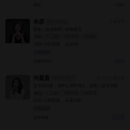
400
视频
余彦
重庆市
8月25日可约
国家二级咨询师
|
持续督导
个人成长
情绪管理
心理健康
2000+
小时经验
·
从业
9
年
初始访谈
600
视频/面对面
何盈盈
台北市/北京市
后天14:00可约
督导师经验
|
海外心理学博士
|
国家二级咨询师
个人成长
情绪管理
人际关系
6000+
小时经验
·
从业
15
年
初始访谈
1000
语音/视频