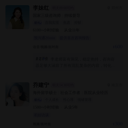
长的还不错，感谢老师的陪伴和支持，最重要
的是老师非常专业。也许我和谢老师的咨询工
李妹红
郑州市
明天09:00可约
作还有很长的路要走，不过我现在没有那么多
国家三级咨询师
|
持续督导
怀疑和恐惧，而是充满期待。谢老师，很高兴
自我实现
焦虑
抑郁
遇见你，合作愉快🤝
6100+
小时经验
·
从业
11
年
预沟通20min
提供首次咨询报告
600
语音/视频/面对面
李老师富有洞见，稳定抱持，咨询容
器足够大涵容了所有混乱复杂的内容，转化为
鼓励与滋养，对我而言是非常理想的急救客
体，感恩遇见一位贵人把我托举回另一位贵人
身边。
乔建宁
南京市
明天14:30可约
海外留学硕士
|
社会工作者
|
医院从业经历
个人成长
性心理
情绪管理
1500+
小时经验
·
从业
5
年
初始访谈
300
视频/面对面