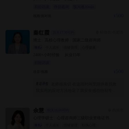
初始访谈
伴侣咨询
预沟通20min
500
视频/面对面
秦红霞
蚌埠市/合肥市
后天17:30可约
博士
|
高校心理教师
|
国家二级咨询师
个人成长
情绪管理
心理健康
2400+
小时经验
·
从业
15
年
初始访谈
500
语音/视频
老师很亲切 在这段时间里陪伴着我教
我实用的应对方法给足了我安全感也特别专业
能精准的找到我的恐惧点 特别感谢老师 我好了
很多很多 希望再后续的咨询里我能更加勇敢进
步
余慧
杭州市
明天16:00可约
心理学硕士
|
心理咨询师三级职业资格证书
个人成长
情绪管理
职场心理