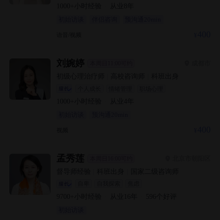
1000+
小时经验
·
从业
8
年
初始访谈
伴侣咨询
预沟通20min
400
语音/视频
刘婉婷
成都市
本周日11:00可约
初级心理治疗师
|
高校咨询师
|
科班出身
个人成长
情绪管理
职场心理
1000+
小时经验
·
从业
4
年
初始访谈
预沟通20min
400
视频
孟秀莲
北京市朝阳区
本周日16:00可约
督导师经验
|
科班出身
|
国家二级咨询师
自卑
自我探索
焦虑
9700+
小时经验
·
从业
16
年
·
596
个好评
初始访谈