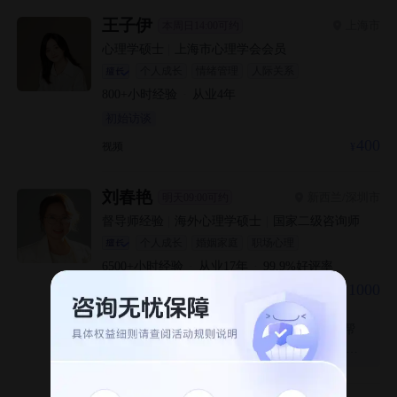
王子伊
上海市
本周日14:00可约
心理学硕士
|
上海市心理学会会员
个人成长
情绪管理
人际关系
800+
小时经验
·
从业
4
年
初始访谈
400
视频
刘春艳
新西兰/深圳市
明天09:00可约
督导师经验
|
海外心理学硕士
|
国家二级咨询师
个人成长
婚姻家庭
职场心理
6500+
小时经验
·
从业
17
年
·
99.9
%好评率
1000
视频/面对面
刘老师冷静又循循善诱的咨询方式帮
助我进一步了解了自己，非常感谢她的陪伴让
我平稳地度过了这次难关。强烈推荐！祝刘老
师工作顺利！