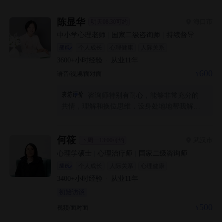
讶。
陈显华
海口市
明天08:30可约
中小学心理老师
|
国家二级咨询师
|
持续督导
个人成长
心理健康
人际关系
3600+
小时经验
·
从业
11
年
600
语音/视频/面对面
咨询师特别有耐心，能够非常充分的
共情，理解和换位思维，设身处地地帮我解决
问题，并且能够给出一些操作性很高的情绪调
节技能，帮我更好调节情绪，总体非常感谢，
非常满意，推荐
何筱
武汉市
下周一13:00可约
心理学硕士
|
心理治疗师
|
国家二级咨询师
个人成长
人际关系
心理健康
3400+
小时经验
·
从业
11
年
初始访谈
500
视频/面对面