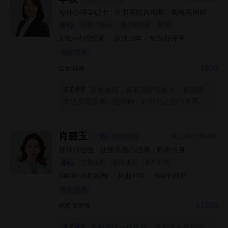
的咨询手笔，也是比较累的。我对下一次的期
海外心理学硕士
|
注册系统咨询师
|
高校咨询师
待说实话我是不知道该期待什么，但我知道我
自卑/不自信
青少年抑郁
厌学
走咨询这条路是对的，而且我觉得王老师应该
3700+
小时经验
·
从业
11
年
·
95
%好评率
是能接纳到我的那个人。我想对王老师说，希
初始访谈
望我们能一起走的远一些，感恩相遇！
800
语音/视频
谢谢老师，家庭治疗很多次，爸妈现
在也很愿意来一起咨询，对我们之间的关系很
有帮助，老师客观而且一针见血！
肖碧玉
上海市黄浦区
下周三10:00可约
督导师经验
|
注册系统心理师
|
科班出身
自我探索
女性成长
童年创伤
14000+
小时经验
·
从业
13
年
·
560
个好评
伴侣咨询
1200
视频/面对面
老师的话一针见血，是我没有看到的