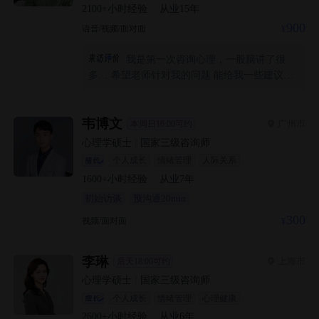
2100+
小时经验
·
从业
15
年
900
语音/视频/面对面
我是第一次咨询心理，一股脑讲了很
多… 希望老师针对我的问题 能给我一些建议，
谢谢！
韦博文
广州市
本周日16:00可约
心理学硕士
|
国家三级咨询师
个人成长
情绪管理
人际关系
1600+
小时经验
·
从业
7
年
初始访谈
预沟通20min
300
视频/面对面
李琳
上海市
后天18:00可约
心理学硕士
|
国家三级咨询师
个人成长
情绪管理
心理健康
2600+
小时经验
·
从业
6
年