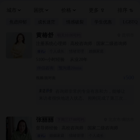
城市
困扰
价格
更多
排序
焦虑抑郁
成长迷茫
情感破裂
学生优惠
LGBTQ
黄椿舒
昆明市
明天10:00可约
注册系统心理师
|
高校咨询师
|
国家二级咨询师
个人成长
情绪管理
婚姻家庭
5100+
小时经验
·
从业
20
年
伴侣咨询
预沟通20min
500
视频/面对面
咨询师非常的专业有亲和力，能够让
来访者很快地进入状态。 刚刚完成了第三次咨
询，对于近期乃至长期困扰自己的问题根源，
已经有了初步的轮廓。双方都在努力合作咨询
的节奏。希望通过这些探索，可以更了解自
张丽丽
北京市/廊坊市
下周三17:00可约
己，有更健康快乐的生活。
督导师经验
|
高校咨询师
|
国家二级咨询师
婚姻家庭
情绪管理
个人成长