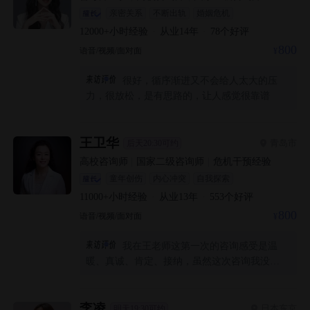
亲密关系
不断出轨
婚姻危机
12000+
小时经验
·
从业
14
年
·
78
个好评
800
语音/视频/面对面
很好，循序渐进又不会给人太大的压
力，很放松，是有思路的，让人感觉很靠谱
王卫华
青岛市
后天20:30可约
高校咨询师
|
国家二级咨询师
|
危机干预经验
童年创伤
内心冲突
自我探索
11000+
小时经验
·
从业
13
年
·
553
个好评
800
语音/视频/面对面
我在王老师这第一次的咨询感受是温
暖、真诚、肯定、接纳，虽然这次咨询我没有
以前那种兴奋感了，但是老师给我的感受是真
而美的。因为第一次咨询我说的可能比较多，
老师更多的是给我充分的肯定，记录了好几页
李凌
日本东京
明天19:30可约