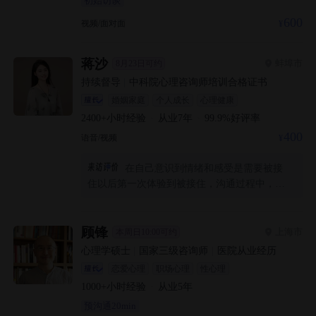
初始访谈
600
视频/面对面
蒋沙
蚌埠市
8月23日可约
持续督导
|
中科院心理咨询师培训合格证书
婚姻家庭
个人成长
心理健康
2400+
小时经验
·
从业
7
年
·
99.9
%好评率
400
语音/视频
在自己意识到情绪和感受是需要被接
住以后第一次体验到被接住，沟通过程中，咨
询师的反馈也让我体验到不评价和尊重，从小
到大的习惯就是定好一个目标然后想方设法的
去完成，所以从小成绩也不差工作也不赖，但
顾锋
上海市
本周日10:00可约
是这次咨询我没有给自己压力设定清晰明确的
心理学硕士
|
国家三级咨询师
|
医院从业经历
目标说我要做到什么，只有一个大概的探索自
恋爱心理
职场心理
性心理
己的方向，希望能从更多角度和层面看到自己
1000+
小时经验
·
从业
5
年
，不用明确目标给自己设限
预沟通20min