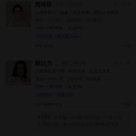
简玲珠
广州市
下周一14:00可约
心理学硕士
|
国家三级咨询师
|
医院从业经历
个人成长
婚姻家庭
亲子教育
3900+
小时经验
·
从业
8
年
初始访谈
预沟通20min
500
视频/面对面
林以力Tina
厦门市
明天13:00可约
注册系统咨询师
|
科班出身
|
社会工作者
职场心理
心理健康
婚姻家庭
3800+
小时经验
·
从业
8
年
伴侣咨询
家庭咨询
900
语音/视频/面对面
非常耐心的倾听我的问题。一步步分
析我的问题，解决我的强迫思维和焦虑情绪。
很亲切，能够承接情绪。