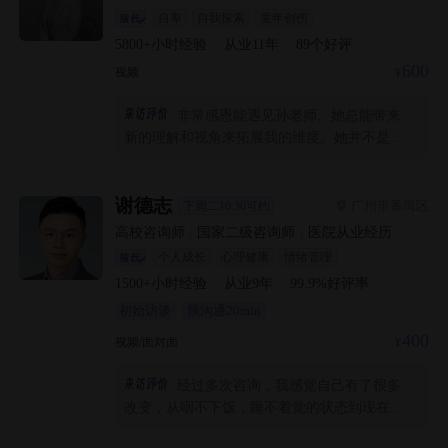
代红利、做咨询师只是给自己增加一个标签的
自卑
自我探索
童年创伤
感觉。
5800+
小时经验
·
从业
11
年
·
89
个好评
600
视频
非常感恩能遇见孙老师。她总能带来
新的理解和视角来拓展我的维度。她并不是直
接给我力量，而是发现我原本就有的力量并且
增强它，让我越来越敢于活出自我。非常感激
她在这一条独一无二的路上一直支持和陪伴着
谢德志
广州市番禺区
下周二10:30可约
我。
高校咨询师
|
国家二级咨询师
|
医院从业经历
个人成长
心理健康
情绪管理
1500+
小时经验
·
从业
9
年
·
99.9
%好评率
初始访谈
预沟通20min
400
视频/面对面
经过多次咨询，我感觉自己有了很多
改变，从咽不下饭，睡不着觉的状态到现在想
要打起精神，好好生活的自己，我觉得自己成