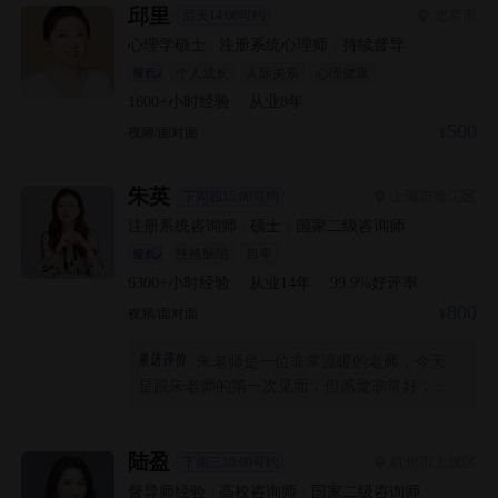
师的沟通和引导，得到了很大帮助
邱里
北京市
后天14:00可约
心理学硕士
|
注册系统心理师
|
持续督导
个人成长
人际关系
心理健康
1600+
小时经验
·
从业
8
年
500
视频/面对面
朱英
上海市徐汇区
下周四15:00可约
注册系统咨询师
|
硕士
|
国家二级咨询师
性格缺陷
自卑
6300+
小时经验
·
从业
14
年
·
99.9
%好评率
800
视频/面对面
朱老师是一位非常温暖的老师，今天
是跟朱老师的第一次见面，但感觉非常好，很
平和的接纳了我的情绪，在我的叙述中通过一
些提问让我意识到了问题的根源，是非常非常
好的老师
陆盈
杭州市上城区
下周三16:00可约
督导师经验
|
高校咨询师
|
国家二级咨询师