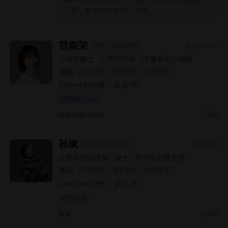
一面，整体感觉良好，谢谢。
范秦荣
石家庄市
下周一17:00可约
心理学硕士
|
心理治疗师
|
注册系统心理师
个人成长
情绪管理
亲子教育
2500+
小时经验
·
从业
7
年
预沟通20min
500
语音/视频/面对面
孙斌
南京市
下周三09:00可约
注册系统心理师
|
硕士
|
中小学心理老师
个人成长
亲子教育
心理健康
2200+
小时经验
·
从业
7
年
初始访谈
300
视频