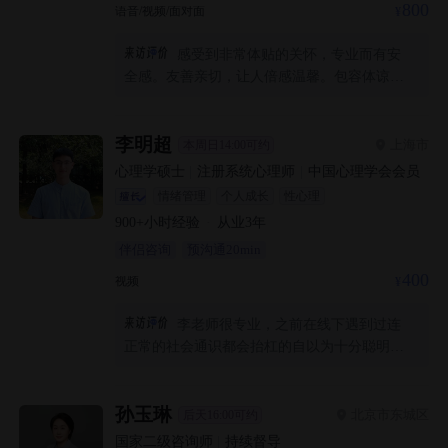
800
语音/视频/面对面
感受到非常体贴的关怀，专业而有安
全感。友善亲切，让人倍感温馨。包容体谅，
真的很感动。谢谢您🌹
李明超
上海市
本周日14:00可约
心理学硕士
|
注册系统心理师
|
中国心理学会会员
情绪管理
个人成长
性心理
900+
小时经验
·
从业
3
年
伴侣咨询
预沟通20min
400
视频
李老师很专业，之前在线下遇到过连
正常的社会通识都会抬杠的自以为十分聪明的
心理咨询师，所以选择心理咨询师慎而又慎。
李老师态度很好很亲切，认知健全，而不是“我
有这个证所以我说的都对你要听我的”以及“我
孙玉琳
北京市东城区
后天16:00可约
为我持有这个证骄傲我就是龙傲天”或者吃尽时
国家二级咨询师
|
持续督导