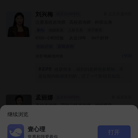
后续的反馈如何。
刘兴梅
北京市通州区
明天20:00可约
注册系统咨询师
|
高校咨询师
|
科班出身
婚姻家庭
人际关系
亲子教育
8300+
小时经验
·
从业
18
年
·
94
个好评
初始访谈
家庭咨询
900
语音/视频/面对面
收获很多，得到刘老师很多帮助，不
是短期内能感受到的，过了一个阶段后知后觉
意识到发生了很大的改变
孟丽娜
浦东新区
后天10:00可约
高校咨询师
|
国家二级咨询师
|
持续督导
个人成长
情绪管理
人际关系
继续浏览
4300+
小时经验
·
从业
12
年
·
54
个好评
我需要心理咨询吗？
壹心理
600
视频/面对面
打开
咨询助理在线解答
世界和我爱着你