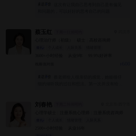
这次有让我自己思考到自己是有偏见
和问题的，可以好好的思考自己的问题
蔡玉红
武汉市
下周一11:00可约
心理治疗师（初级）
|
硕士
|
高校咨询师
个人成长
人际关系
情绪管理
3600+
小时经验
·
从业
9
年
·
99.9
%好评率
600
视频/面对面
蔡老师给人很亲切的感觉，她能很仔
细的倾听我的过往和想法。第一次并没有给我
太多的指导，而是更多的了解我的情况。我认
为我找到了解决我焦虑情绪的贵人，我决定要
坚持和蔡老师学习一段时间，在蔡老师的监督
刘春艳
北京市/西宁市
下周二16:00可约
下，完成几项从没坚持过的自律生活方式，也
心理学硕士
|
注册系统心理师
|
注册系统咨询师
在蔡老师的帮助下，顺利完成“而立”到“不惑”的
个人成长
情绪管理
人际关系
蜕变！
2500+
小时经验
·
从业
16
年