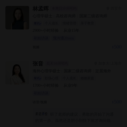
林孟晖
西安市
本周日10:00可约
心理学硕士
|
高校咨询师
|
国家二级咨询师
个人成长
情绪管理
亲子教育
2900+
小时经验
·
从业
15
年
初始访谈
预沟通20min
500
视频
张音
加拿大/上海市
后天14:00可约
海外心理学硕士
|
国家二级咨询师
|
定居海外
职场心理
个人成长
婚姻家庭
1700+
小时经验
·
从业
9
年
初始访谈
500
语音/视频
听了老师的建议，勇敢的开始了沟通
的第一步。虽然还是胆小到快下班才询问领导
后发给了她，但是好在还是下决心做了。看看