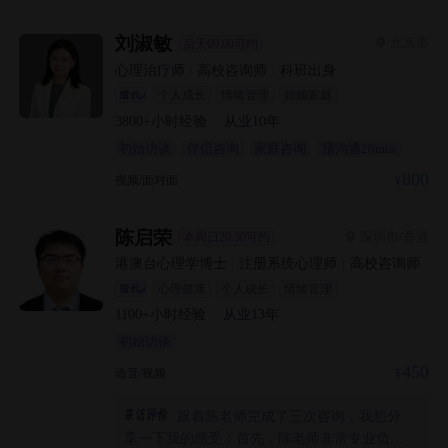
刘淑敏
北京市
后天09:00可约
心理治疗师
|
高校咨询师
|
科班出身
个人成长
情绪管理
婚姻家庭
3800+
小时经验
·
从业
10
年
初始访谈
伴侣咨询
家庭咨询
预沟通20min
800
视频/面对面
陈启荣
深圳市/香港
本周日20:30可约
港澳台心理学博士
|
注册系统心理师
|
高校咨询师
心理健康
个人成长
情绪管理
1100+
小时经验
·
从业
13
年
初始访谈
450
语音/视频
跟着陈老师完成了三次咨询，我想分
享一下我的感受：首先，陈老师非常专业负