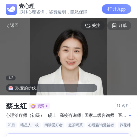
壹心理
打开App
1对1心理咨询，咨费透明，隐私保障
关注
订单
返回
1
/
3
持您改变的步伐。
蔡玉红
名片
心理治疗师（初级）
|
硕士
|
高校咨询师
|
国家二级咨询师
|
医院从业经历
70后
喵星人一枚
阅读爱好者
煮茶喝茶
心理咨询受益者
养花种草