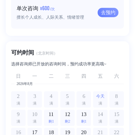
600
单次咨询
¥
/次
去预约
擅长个人成长、人际关系、情绪管理
可约时间
（北京时间）
选择咨询师已开放的咨询时间，预约成功率更高哦~
日
一
二
三
四
五
六
2026年8月
2
3
4
5
6
8
今天
满
满
满
满
满
满
满
9
10
11
12
13
14
15
满
满
剩1
剩2
剩1
满
满
16
17
18
19
20
21
22