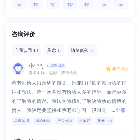
满
剩1
剩1
剩2
剩1
满
满
咨询评价
自我认同
18
焦虑
15
情绪低落
11
小***j
已咨询≥2次
非常满意
咨询困扰：焦虑、情绪低落
蔡老师给人很亲切的感觉，她能很仔细的倾听我的过
往和想法。第一次并没有给我太多的指导，而是更多
的了解我的情况。我认为我找到了解决我焦虑情绪的
贵人，我决定要坚持和蔡老师学习一段时间，...
全部
温暖亲切
耐心倾听
声音好听
形象好
充分共情