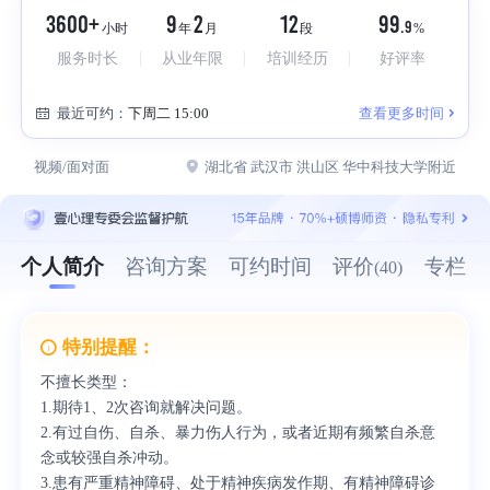
3600+
9
2
12
99
.9
小时
年
月
段
%
服务时长
从业年限
培训经历
好评率
最近可约：
下周二 15:00
查看更多时间
视频/面对面
湖北省 武汉市 洪山区 华中科技大学附近
个人简介
咨询方案
可约时间
评价
专栏
(40)
特别提醒：
不擅长类型：
1.期待1、2次咨询就解决问题。
2.有过自伤、自杀、暴力伤人行为，或者近期有频繁自杀意
念或较强自杀冲动。
3.患有严重精神障碍、处于精神疾病发作期、有精神障碍诊