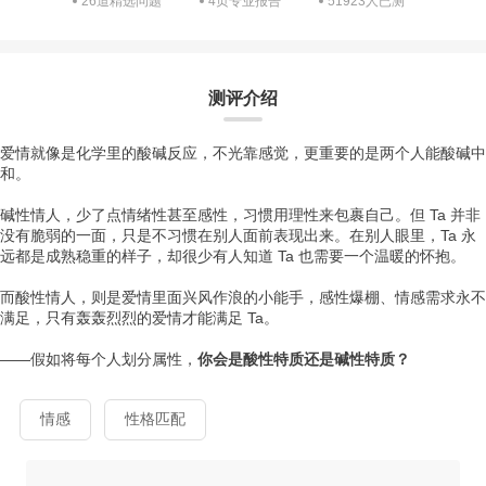
26道精选问题
4页专业报告
51923人已测
测评介绍
爱情就像是化学里的酸碱反应，不光靠感觉，更重要的是两个人能酸碱中
和。
碱性情人，少了点情绪性甚至感性，习惯用理性来包裹自己。但 Ta 并非
没有脆弱的一面，只是不习惯在别人面前表现出来。在别人眼里，Ta 永
远都是成熟稳重的样子，却很少有人知道 Ta 也需要一个温暖的怀抱。
而酸性情人，则是爱情里面兴风作浪的小能手，感性爆棚、情感需求永不
满足，只有轰轰烈烈的爱情才能满足 Ta。
——假如将每个人划分属性，
你会是酸性特质还是碱性特质？
情感
性格匹配