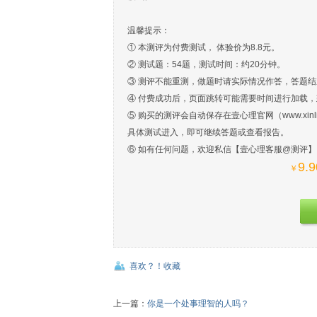
温馨提示：
① 本测评为付费测试， 体验价为8.8元。
② 测试题：54题，测试时间：约20分钟。
③ 测评不能重测，做题时请实际情况作答，答题
④ 付费成功后，页面跳转可能需要时间进行加载
⑤ 购买的测评会自动保存在壹心理官网（www.xin
具体测试进入，即可继续答题或查看报告。
⑥ 如有任何问题，欢迎私信【壹心理客服@测评
9.9
￥
喜欢？！收藏
上一篇：
你是一个处事理智的人吗？