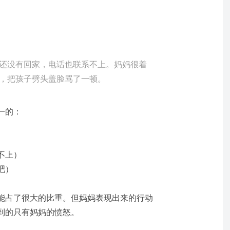
还没有回家，电话也联系不上。妈妈很着
，把孩子劈头盖脸骂了一顿。
一的：
不上）
吧）
能占了很大的比重。但妈妈表现出来的行动
到的只有妈妈的愤怒。