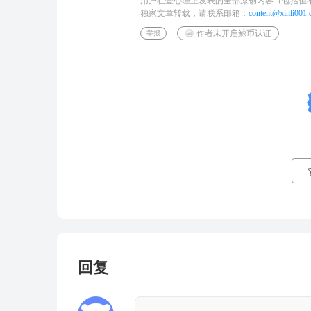
用户在壹心理上发表的全部原创内容（包括但
独家文章转载，请联系邮箱：
content@xinli001
作者未开启鲸币认证
举报
回复