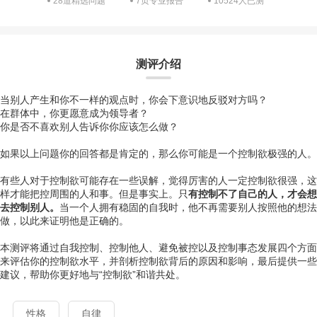
28道精选问题
7页专业报告
10524人已测
测评介绍
当别人产生和你不一样的观点时，你会下意识地反驳对方吗？
在群体中，你更愿意成为领导者？
你是否不喜欢别人告诉你你应该怎么做？
如果以上问题你的回答都是肯定的，那么你可能是一个控制欲极强的人。
有些人对于控制欲可能存在一些误解，觉得厉害的人一定控制欲很强，这
样才能把控周围的人和事。但是事实上。只
有控制不了自己的人，才会想
去控制别人。
当一个人拥有稳固的自我时，他不再需要别人按照他的想法
做，以此来证明他是正确的。
本测评将通过自我控制、控制他人、避免被控以及控制事态发展四个方面
来评估你的控制欲水平，并剖析控制欲背后的原因和影响，最后提供一些
建议，帮助你更好地与“控制欲”和谐共处。
性格
自律