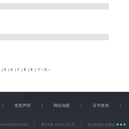
|
5
|
6
|
7
|
8
|
9
|
下一页
免责声明
网站地图
证书查询
4010602001691
粤ICP备 12051153 号
安全联盟行业验证