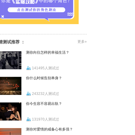
情测试推荐 ：
更多»
测你向往怎样的幸福生活？
141495人测试过
你什么时候告别单身？
243232人测试过
你今生容不容易出轨？
131970人测试过
测你对爱情的戒备心有多强？