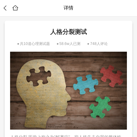
详情
人格分裂测试
共10道心理测试题
58.6w人已测
748人评论
能
人格分裂,医学上称之为"解离症"，指人格失去自我的整体性。