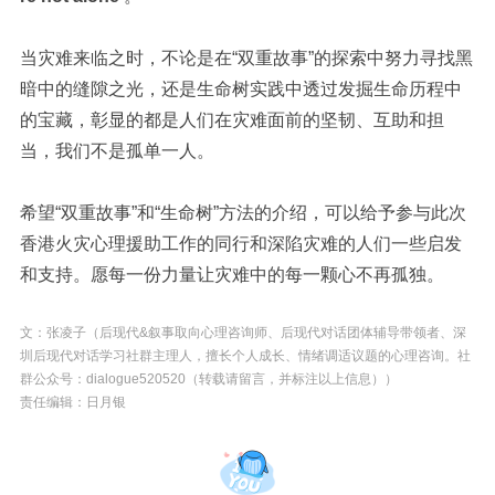
当灾难来临之时，不论是在“双重故事”的探索中努力寻找黑
暗中的缝隙之光，还是生命树实践中透过发掘生命历程中
的宝藏，彰显的都是人们在灾难面前的坚韧、互助和担
当，我们不是孤单一人。
希望“双重故事”和“生命树”方法的介绍，可以给予参与此次
香港火灾心理援助工作的同行和深陷灾难的人们一些启发
和支持。愿每一份力量让灾难中的每一颗心不再孤独。
文：张凌子（后现代&叙事取向心理咨询师、后现代对话团体辅导带领者、深
圳后现代对话学习社群主理人，擅长个人成长、情绪调适议题的心理咨询。社
群公众号：dialogue520520（转载请留言，并标注以上信息））
责任编辑：日月银