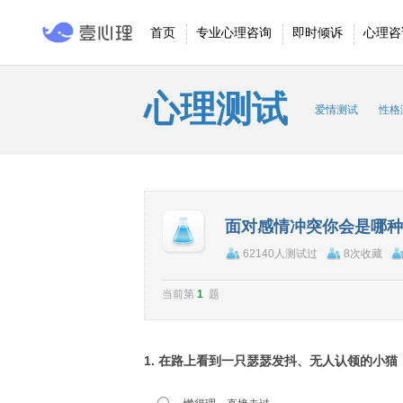
首页
专业心理咨询
即时倾诉
心理咨
心理测试
爱情测试
性格
面对感情冲突你会是哪种
62140人测试过
8次收藏
当前第
1
题
1. 在路上看到一只瑟瑟发抖、无人认领的小猫