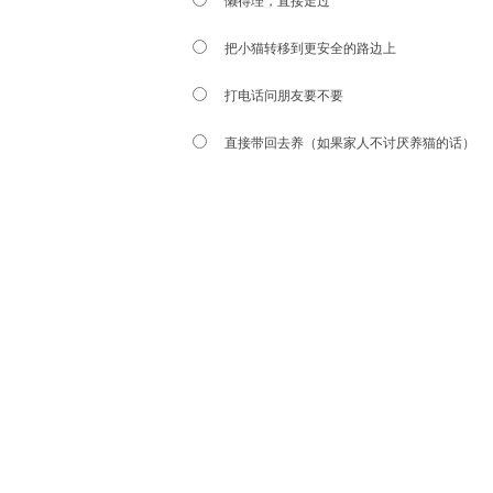
懒得理，直接走过
把小猫转移到更安全的路边上
打电话问朋友要不要
直接带回去养（如果家人不讨厌养猫的话）