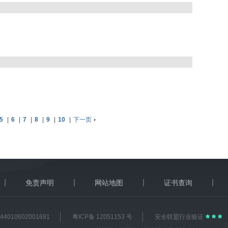
5
|
6
|
7
|
8
|
9
|
10
|
下一页
免责声明
网站地图
证书查询
4010602001691
粤ICP备 12051153 号
安全联盟行业验证