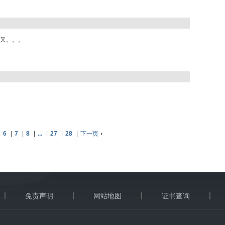
又。。。
|
6
|
7
|
8
|
...
|
27
|
28
|
下一页
免责声明
网站地图
证书查询