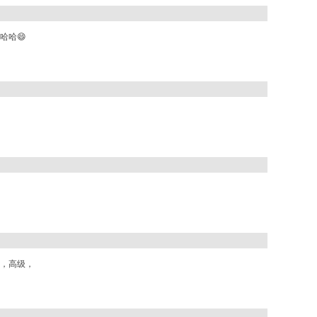
哈哈😄
，高级，