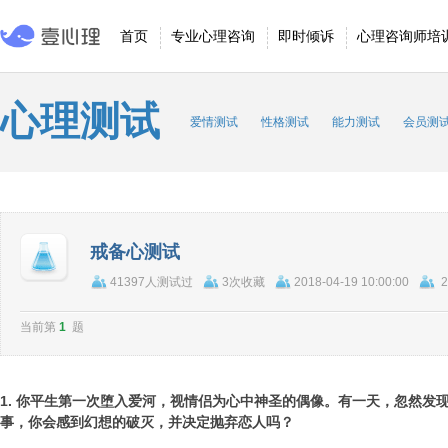
首页
专业心理咨询
即时倾诉
心理咨询师培
心理测试
爱情测试
性格测试
能力测试
会员测
戒备心测试
41397人测试过
3次收藏
2018-04-19 10:00:00
2
当前第
1
题
1. 你平生第一次堕入爱河，视情侣为心中神圣的偶像。有一天，忽然发
事，你会感到幻想的破灭，并决定抛弃恋人吗？