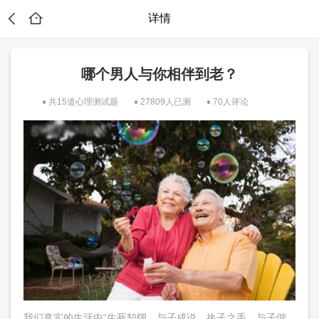
详情
哪个男人与你相伴到老？
共15道心理测试题
27809人已测
70人评论
？
我们真实的生活中“生死契阔，与子成说，执子之手，与子偕