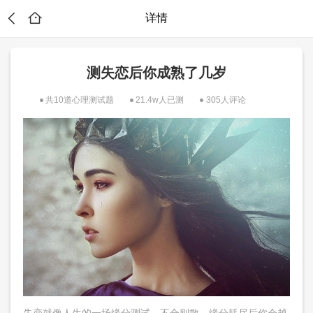
详情
测失恋后你成熟了几岁
共10道心理测试题
21.4w人已测
305人评论
点
失恋就像人生的一场缘分测试，不合则散。缘分耗尽后你会越