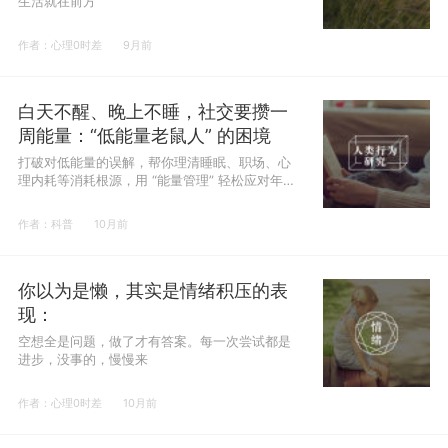
生活就在前方
作者：心理0时差
9月前
白天不醒、晚上不睡，社交要攒一
周能量：“低能量老鼠人” 的困境
打破对低能量的误解，帮你理清睡眠、职场、心
理内耗等消耗根源，用 “能量管理” 轻松应对年
轻人的生存疲惫。
作者：科普
10月前
你以为是懒，其实是情绪积压的表
现：
空想全是问题，做了才有答案。每一次尝试都是
进步，没事的，慢慢来
作者：心理0时差
10月前