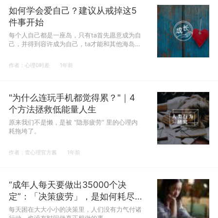
如何学会爱自己？建议从戒掉这5
件事开始
每个人自己都是一座岛，只有ta首先愿意成为自
己，并得到容许成为自己，ta才能和其他海岛搭
起桥梁。
作者：心理0时差
1年前
"为什么连玩手机都觉得累？"｜4
个方法拯救低能量人生
原来我们不是懒，是被 “隐形疲劳” 里的心理内
耗拖垮了。
作者：壹心理官方酱
1年前
“成年人每天要做出35000个决
定”：「决策疲劳」，是如何耗尽
你的脑力的？
每天困在大大小小的决策里，人们没有力气付诸