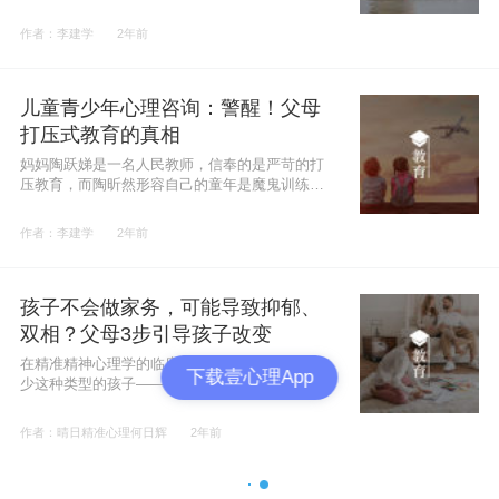
作者：李建学
2年前
儿童青少年心理咨询：警醒！父母
打压式教育的真相
妈妈陶跃娣是一名人民教师，信奉的是严苛的打
压教育，而陶昕然形容自己的童年是魔鬼训练
营：
作者：李建学
2年前
孩子不会做家务，可能导致抑郁、
双相？父母3步引导孩子改变
在精准精神心理学的临床诊疗中，我们接诊过不
下载壹心理App
少这种类型的孩子——学习成绩一度很好，脑瓜
子也很聪明，但生活自理能力弱。别说做饭了，
就连简单地手洗一件衣服，他们也很可能不会。
作者：晴日精准心理何日辉
2年前