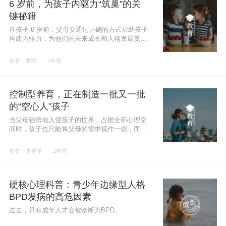
6 岁前，为孩子内驱力“筑巢”的关
键秘籍
在孩子 6 岁前，父母要通过正确的方式帮助孩子
构建内驱力，为他们的未来成长和人格发展奠定
坚实的基础。
作者：雅旼
1年前
控制型养育，正在制造一批又一批
的“空心人”孩子
当父母强势地入侵孩子的世界，占据全部心理空
间时，孩子也只能将父母的需求视作一切，而无
法去思考自身的需求，去充足探索外部世界，探
索自己。
作者：李建学
2年前
硬核心理科普：青少年边缘型人格
BPD发病的高危因素
过去，只有成年人才会被诊断为BPD。