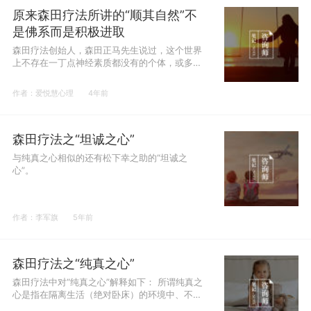
原来森田疗法所讲的“顺其自然”不
是佛系而是积极进取
森田疗法创始人，森田正马先生说过，这个世界
上不存在一丁点神经素质都没有的个体，或多或
少都有一些神经质，所以，森田疗法适用于所有
人。
作者：爱悦慧心理
4年前
森田疗法之“坦诚之心”
与纯真之心相似的还有松下幸之助的“坦诚之
心”。
作者：李军旗
5年前
森田疗法之“纯真之心”
森田疗法中对“纯真之心”解释如下： 所谓纯真之
心是指在隔离生活（绝对卧床）的环境中、不用
顾及周围的琐事和烦杂，在忘记善恶是非的理想