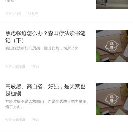
情绪。
作者：社交
12月前
焦虑强迫怎么办？森田疗法读书笔
记（下）
森田疗法的核心思想：顺其自然，为所当为
作者：樊瑞娟
1年前
高敏感、高自省、好强，是天赋也
是枷锁
神经质症不是人格缺陷，而是优秀的人把力量用
错了方向。
作者：樊瑞娟
1年前