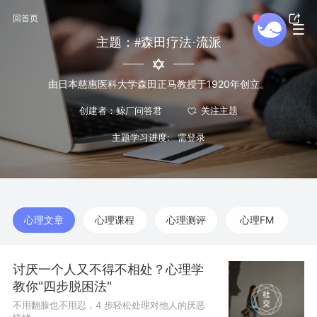
回首页
主题：#森田疗法·流派
由日本慈惠医科大学森田正马教授于1920年创立。
创建者：鲸厂问答君
主题学习进度:
心理文章
心理课程
心理测评
心理FM
讨厌一个人又不得不相处？心理学
教你"四步脱困法"
不用翻脸也不用忍，4 步轻松处理对他人的厌恶