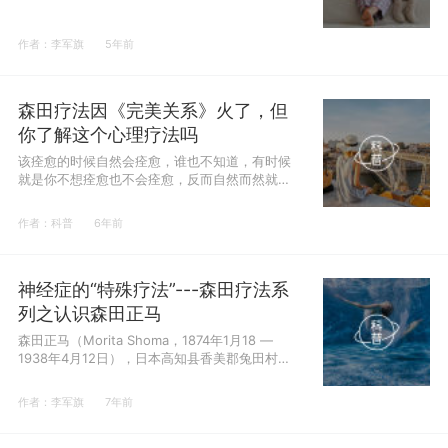
状态下，体会到无拘无束的自我感觉。
作者：李军旗
5年前
森田疗法因《完美关系》火了，但
你了解这个心理疗法吗
该痊愈的时候自然会痊愈，谁也不知道，有时候
就是你不想痊愈也不会痊愈，反而自然而然就痊
愈了。
作者：科普
6年前
神经症的“特殊疗法”---森田疗法系
列之认识森田正马
森田正马（Morita Shoma，1874年1月18 —
1938年4月12日），日本高知县香美郡兔田村
人，森田疗法的创始人。
作者：李军旗
7年前