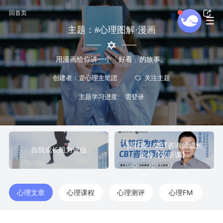
回首页
主题：#心理图解·漫画
用漫画给你讲一个「好看」的故事。
创建者：壹心理主笔团
主题学习进度:
郭召良：CBT咨询师成长
自我成长阻力评估
必修【试听课】
心理文章
心理课程
心理测评
心理FM