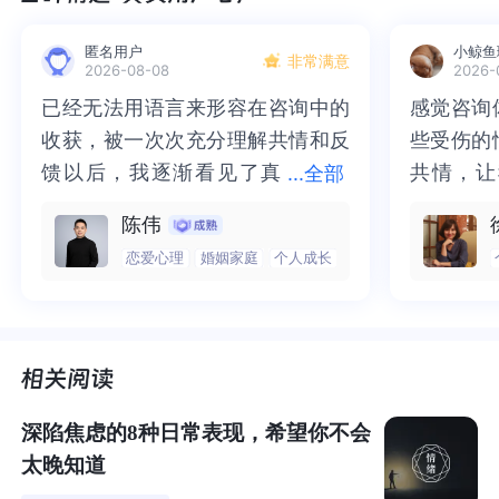
匿名用户
小鲸鱼
非常满意
2026-08-08
2026-
已经无法用语言来形容在咨询中的
已经无法用语言来形容在咨询中的
感觉咨询
感觉咨询
收获，被一次次充分理解共情和反
收获，被一次次充分理解共情和反
些受伤的
些受伤的
馈以后，我逐渐看见了真
馈以后，我逐渐看见了真实的那
共情，让
共情，让
...
全部
实的那个“自己”，所有的混沌逐渐
个“自己”，所有的混沌逐渐清晰，
抱住了。
咨询完我
陈伟
清晰，也慢慢找回了内在的力量。
也慢慢找回了内在的力量。虽然不
一部分未
处理的情
恋爱心理
婚姻家庭
个人成长
虽然不知道还要有多久的路要走，
知道还要有多久的路要走，但我很
而且当咨
询师准确
但我很明确的有了方向。“好的咨询
明确的有了方向。“好的咨询师，本
绪，我感
觉当时那
师，本身就具有疗愈性”，在陈老师
身就具有疗愈性”，在陈老师这里，
被看到了
了，做完
这里，让我真切的感受到了🙏❤️
让我真切的感受到了🙏❤️
觉轻快了
了很多，
谢咨询师
师姐姐！
深陷焦虑的8种日常表现，希望你不会
太晚知道