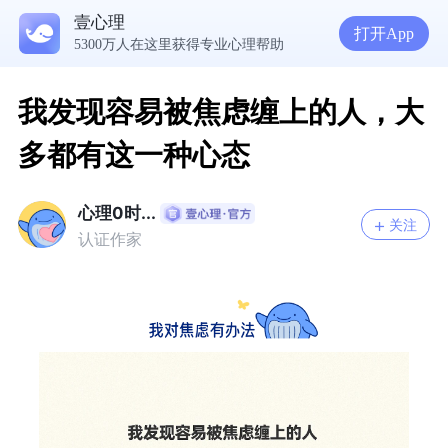
壹心理
打开App
5300万人在这里获得专业心理帮助
为什么越深爱一个人，越容易陷入焦虑痛苦？| 咨询师回答精选
准高三，女，学习焦虑，感觉好抑郁，很空虚，怎么办？
渴望爱却总是受伤，学会把爱意还给自己
我发现容易被焦虑缠上的人，大
多都有这一种心态
心理0时...
关注
认证作家