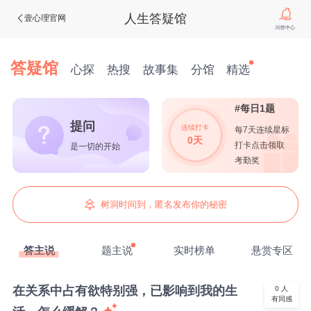
人生答疑馆
壹心理官网
问答中心
答疑馆
心探
热搜
故事集
分馆
精选
#每日1题
提问
连续打卡
每7天连续星标
0天
打卡点击领取
是一切的开始
考勤奖
树洞时间到，匿名发布你的秘密
答主说
题主说
实时榜单
悬赏专区
在关系中占有欲特别强，已影响到我的生
0
人
有同感