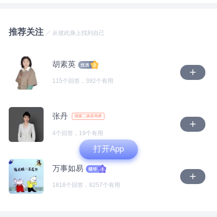
对孩子爸爸的不相信和怀疑。甚至担心他做不到，担心
后，你和父亲的关系、你和母亲的关系、父亲和母亲的
觉不那么失控。 这部分需要能中断和他的联系，重建
他的做不到，给你和孩子的生活造成了影响。 经过这
关系如何？以及变化发生的时间，有没有和往常不一样
自身理解和体验自身情感的空间，并逐渐重建自己的价
样的梳理，不知道你能否看到你这一个问题，以及情绪
推荐关注
的事情或场景？ 4、父亲回到家之后，你和父亲的关
值感。 第二个层面是平时的压抑和委屈。 人如果要正
／ 从彼此身上找到自己
背后，已经觉察到和没有觉察到的念头和情绪。 2.关于
系，你和母亲的关系、父亲和母亲的关系如何？ 然
常表达自己的想法，首先需要内在能让自己感到安全，
孩子爸爸的言行 看起来你已经放下了前面这一段婚
后，针对以上的信息整理，我想，可能会出现大量的可
人才能有空间去想自己在想什么。 也需要能感觉自己
姻，所以当孩子爸爸跟你提到说会再婚，会再要个孩
胡素英
以工作和成长的着力点。我们可以再探讨先解决哪一部
内心的想法能和现实中一些事情对应上，人才会知道怎
子，你会想着祝福他。当然，孩子爸爸再婚也好，要
115个回答，392个有用
分的诉求。 这是一条急不得的、需要慢慢重走和疗愈
么表达和理解自己的想法。 还需要能在现实中，感觉
紧，是否要孩子，要几个孩子，是否一定确定要生儿
的一条路，调整一下呼吸节奏，放下对自己打上的“奇
自己能用真实情感被回应和接纳的体验。 你的情况可
子，这些就是他个人的议题和计划，也是他的事。 “女
怪”、“不正确的交友观”等标签，先清空自己，我们慢慢
能是平时经常感觉不安，并且靠压抑和退让暂时妥协。
儿10岁了，一直以来他没怎么上过心，”一直以来他没
张丹
国家二级咨询师
来。
结果可能会使人一边长期处于压抑之中，感觉无力，一
怎么上过心，这是你认为的，还是孩子自己的真实感受
边对一些压力特别敏感。 这是“边缘系统”的应激模式管
4个回答，19个有用
和表达。如果他真的对孩子一点心都没上过的话，那么
理压力的结果。 这部分需要人能想办法找到适合自己
打开App
他无论是怎样的一个状态，有怎样的选择和计划，孩子
的安全的空间，尤其是心理层面的，然后逐渐通过和人
都不会在意。甚至可能会觉得他就是一个陌生人，没什
万事如易
建立一些深度的关系，积累一些正向的经验，才能逐渐
么感情，不管他做什么事都无所谓。 而你提到孩子本
找到适合自己的办法。 第三个层面是“愧疚感”的问题：
1818个回答，8257个有用
身敏感，内心细腻，孩子爸爸选择再婚，甚至想再要一
愧疚的感觉是在人觉得伤害了自己重要的人时，才会出
个儿子，你会担心孩子会在意，甚至担心影响到孩子的
现的。这种感觉既会让人学着对关系，对自己负责，也
学习，会对孩子有伤害。或许你提到的孩子爸爸对孩子