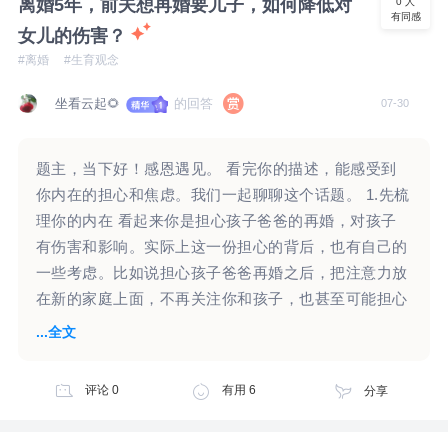
离婚5年，前夫想再婚要儿子，如何降低对
0
人
有同感
今晚在学习马侗领老师的《自体关系咨询：走出依恋拉
女儿的伤害？
扯的情绪循环》咨询演示。你的这份占有欲的烦恼，让
#离婚
#生育观念
我联想到课程内对高浓度依恋关系的治疗示范。 这份
占有欲，是高浓度依恋关系的外显。 再向深处探索的
坐看云起🌻
的回答
07-30
话，就是养育过程中，未获得足够安全的养育关系，让
你的依恋关系，未能随着成长过程进行分化，还停留在
题主，当下好！感恩遇见。 看完你的描述，能感受到
孩童的水平。 想想看，多大的孩子，会产生“这是我一
你内在的担心和焦虑。我们一起聊聊这个话题。 1.先梳
个人的”、如果她们都走了就好了、不允许任何人插
理你的内在 看起来你是担心孩子爸爸的再婚，对孩子
嘴、不想让她有任何朋友、赌气、吵架、骂她这类的感
有伤害和影响。实际上这一份担心的背后，也有自己的
受、占有欲、应对模式呢？ 是的，也许，是在6-10岁
一些考虑。比如说担心孩子爸爸再婚之后，把注意力放
之间。 目前还不清楚父亲离开家的起点时间，是否就
在新的家庭上面，不再关注你和孩子，也甚至可能担心
是在你的这个年龄段。如果是的话，也许这份分离，是
抚养费不能及时给，甚至是不给了。 “女儿10岁了，一
...全文
你“分离焦虑”的起点。 让你停留在这个阶段的依恋水
直以来他没怎么上过心，突然听到他想要儿子，心里还
平、停止向前行，潜意识一定有这样选择的原因。 2、
是一震，”听起来他对女儿没怎么上过心，那么女儿对
对独处的恐惧，对失控的恐惧。 这些高依恋、高控制
评论
0
有用
6
分享
他可能没有那么强烈的感受，他有怎样的选择，是否步
的情感需求，与马老师的咨询演示案例，有一些相似之
入婚姻，是否还想要孩子，要儿子还是女儿，或许女儿
处。那么，案主在这些行为中，有哪些困扰、经历过什