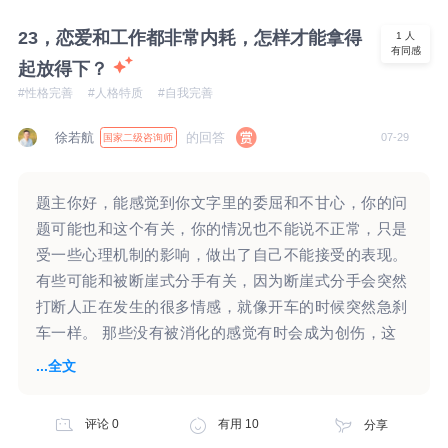
对他的这一些计划没有太多的感觉？而你心里边还是一
么样的心理挣扎、又是如何借助专业的力量获得了一些
震，这种感觉是很真实的。这样的一震，背后似乎有一
23，恋爱和工作都非常内耗，怎样才能拿得
1
人
成长，都值得思考和借鉴。 不过我们要清楚，不论借
有同感
些惊讶，这个惊讶的背后，似乎在认为孩子爸爸不喜欢
起放得下？
助外界多少资源，成长和走出困境的，永远是自己的双
女儿，甚至可能认为孩子爸爸有重男轻女思想。也可能
#性格完善
#人格特质
#自我完善
脚。 我们在与家庭关系、外界关系建立连接的时候，
怀疑他对你，以及对孩子曾经的那一些点滴。或许你还
都会有一个安全边界。 保持在安全边界外，是关系的
会想到，是否因为他不满意孩子是女儿，所以导致了你
徐若航
的回答
07-29
国家二级咨询师
平衡位置。 无法脱离边界，也许是你向这些朋友们，
们婚姻的破裂。或许你会怀疑他对女儿的爱是否是假装
投射了你无法离开母亲依恋关系的需求。这是其中一种
的？ 以上这些仅仅是一些猜想，究竟你心头一震，这
可能性。 3、关于看到父亲和母亲亲密的不适感（伴随
题主你好，能感觉到你文字里的委屈和不甘心，你的问
一个情绪感受的背后有哪些念头和想法，需要你自己去
躯体化）。 “最好少回来几天。” ·也许，是对父亲抢走
题可能也和这个有关，你的情况也不能说不正常，只是
感受和觉察。因为这对你来说，看起来也是比较强烈的
母亲的愤怒， ·也许，是对曾经浓烈的父亲依恋关系，
受一些心理机制的影响，做出了自己不能接受的表现。
一种情绪感受。 另外看起来你对女儿非常的保护，也
缺失近十年的愤怒和憎恨。 需要澄清的地方有些多，
有些可能和被断崖式分手有关，因为断崖式分手会突然
对孩子非常的重视。孩子对于你们婚姻的离异，看起来
再次不便妄下判断和结论。 可以确定的是，你现在的
打断人正在发生的很多情感，就像开车的时候突然急刹
也有些在乎，外在表现上或许有些敏感。至于孩子爸爸
占有欲，来源于更早期你的成长过程中，依恋关系的形
车一样。 那些没有被消化的感觉有时会成为创伤，这
的再婚，是否对孩子学习有影响，是否对孩子有伤害，
成和分化水平。 想要更多的帮助到你的话，需要补充
时候人还会像以前一样，本能地向之前重要的人寻求庇
...全文
这一个不完全一定存在。或许这一个在意，只是你的一
更多的细节： 1、你的具体年龄、父亲离开家时你的年
护和认可。 因为心里感觉事情不算结束，自己无法主
种感受，并不完全是孩子会存在的一种表现。 对于孩
龄？ 2、父亲离开家之前，你和父亲的关系、你和母亲
动“关闭”这件事，所以需要别人提供一个真正的“结
子的抚养费用问题，你的那一个反问句，反映了你内在
评论
0
有用
10
分享
的关系、父亲和母亲的关系如何？ 3、父亲离开家之
束”，由此产生的一些自责也是，通过攻击自己，来感