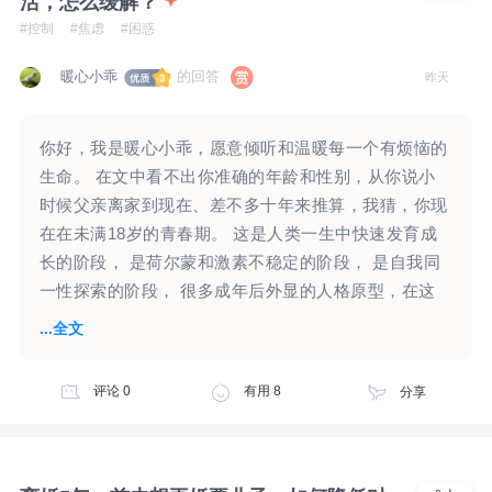
活，怎么缓解？
#控制
#焦虑
#困惑
暖心小乖
的回答
昨天
你好，我是暖心小乖，愿意倾听和温暖每一个有烦恼的
生命。 在文中看不出你准确的年龄和性别，从你说小
时候父亲离家到现在、差不多十年来推算，我猜，你现
在在未满18岁的青春期。 这是人类一生中快速发育成
长的阶段， 是荷尔蒙和激素不稳定的阶段， 是自我同
一性探索的阶段， 很多成年后外显的人格原型，在这
个时期可以看到发展的雏形。 我先提炼一下你所表达
...全文
的核心内容，也请你核实一下我的提炼是否准确： 1、
占有欲特别强。 ·与普通朋友相处时，被其他人介入和
评论
0
有用
8
分享
打断，就会有“如果她们都走了就好了”的想法。 ·对好
朋友的占有欲更强，在一起闲聊时，不允许任何人插
嘴，她和别人说话玩的时候，特别不爽，不想让她有任
何朋友，我就会和她赌气和她吵架，骂她之类。 正巧