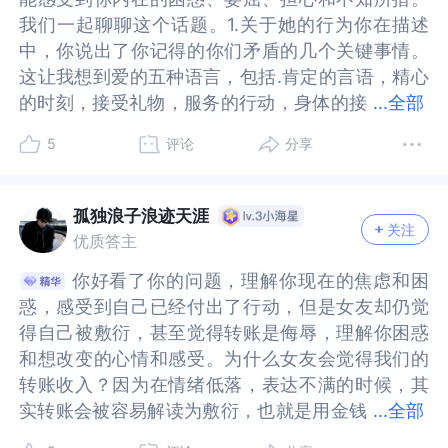
他的感情挂钩一起。忽略了礼物海燕还有背后的意
感情挂钩一起。忽略了礼物海燕还有背后的意义和
我们一起聊聊这个话题。1.关于她的行为你在描述
我们一起聊聊这个话题。1.关于她的行为你在描述
义和心意。也因为我自己喜欢挑剔，不安全感，现
心意。也因为我自己喜欢挑剔，不安全感，现在慢
中，你说出了你记得的你们矛盾的几个关键事情。
中，你说出了你记得的你们矛盾的几个关键事情。
在慢慢我们比较默契，他节日给我钱；我自己买礼
慢我们比较默契，他节日给我钱；我自己买礼物，
这让我想到爱的五种语言，包括.肯定的言语，精心
这让我想到爱的五种语言，包括.肯定的言语，精心
物，并且会沟通清楚。先生会说不是我不给你礼物
并且会沟通清楚。先生会说不是我不给你礼物哦；
的时刻，接受礼物，服务的行动，身体的接
的时刻，接受礼物，服务的行动，身体的接触。对
...
全部
哦；而是给你自己选择买礼物的自由。后来我发现
而是给你自己选择买礼物的自由。后来我发现现实
触。对于她而言，她需要你为她准备一些礼物，需
于她而言，她需要你为她准备一些礼物，需要有一
现实是有安全感的人，很少挑剔我买的礼物，任何
是有安全感的人，很少挑剔我买的礼物，任何礼物
5
评论
分享
要有一些服务的行动。而且礼物是需要她满意的，
些服务的行动。而且礼物是需要她满意的，她看中
礼物他都是安然接受。反之如果他也挑剔，估计会
他都是安然接受。反之如果他也挑剔，估计会引发
她看中的。如果你买的不如他的意，她自己买了，
的。如果你买的不如他的意，她自己买了，需要你
引发我的其他情绪。这里有各自的性格差异，成长
我的其他情绪。这里有各自的性格差异，成长经历
需要你用转账来表达你的心意，或者按照她的要求
用转账来表达你的心意，或者按照她的要求去做，
经历也不一样，通过坦诚的沟通慢慢我们也没有了
也不一样，通过坦诚的沟通慢慢我们也没有了这些
孤独浪子浪迹天涯
关注
去做，用你的行动来让她感受到你是爱她的，重视
用你的行动来让她感受到你是爱她的，重视她的，
这些问题。【关于坦诚沟通】能感觉到你还是很在
问题。【关于坦诚沟通】能感觉到你还是很在意
优质答主
她的，在意她的。所以尽管充电宝的事情也好，还
在意她的。所以尽管充电宝的事情也好，还是手表
意她，并且想要继续这段感情。我感觉女生很敏锐
她，并且想要继续这段感情。我感觉女生很敏锐也
你好看了你的问题，理解你现在的焦虑和困
你好看了你的问题，理解你现在的焦虑和困
是手表的事情，表面上看不是什么特别大的事，对
的事情，表面上看不是什么特别大的事，对她而言
也很敏感，也许这部分很多时候也是和她内心的不
很敏感，也许这部分很多时候也是和她内心的不安
惑，感受到自己已经付出了行动，但是女友却仍觉
惑，感受到自己已经付出了行动，但是女友却仍觉
她而言就是特别重要的事情。而你没有如她期待那
就是特别重要的事情。而你没有如她期待那样去给
安有关：如果二个人在一起多一些沟通，问问她为
有关：如果二个人在一起多一些沟通，问问她为什
得自己被敷衍，甚至觉得转账是侮辱，理解你困惑
得自己被敷衍，甚至觉得转账是侮辱，理解你困惑
样去给她及时准备好她需要的充电宝，或者是转账
她及时准备好她需要的充电宝，或者是转账表达心
什么离婚的原因，一些女性在婚姻中有被不尊重的
么离婚的原因，一些女性在婚姻中有被不尊重的体
和想改变的心情和感受。为什么女友会觉得我们的
和想改变的心情和感受。为什么女友会觉得我们的
表达心意，她就会觉得你不在意她，你不爱她，你
意，她就会觉得你不在意她，你不爱她，你心里没
体验，这部分也会很敏感。理解她的不安全感，重
验，这部分也会很敏感。理解她的不安全感，重要
转账收入？因为在情绪低落，表达不满的时候，其
转账收入？因为在情绪低落，表达不满的时候，其
心里没有她。这也就是她说的，你忽略她的感受。
有她。这也就是她说的，你忽略她的感受。她内在
要的是避免你们的矛盾，你也可以多问问自己的感
的是避免你们的矛盾，你也可以多问问自己的感
实转账会被容易解读为敷衍，也就是用金钱
实转账会被容易解读为敷衍，也就是用金钱来解决
...
全部
她内在会累积失望。哪怕你事后在她提起了之后再
会累积失望。哪怕你事后在她提起了之后再去转
受，日常她在生活中的表现你什么感受？当你一个
受，日常她在生活中的表现你什么感受？当你一个
来解决一切问题，其实女友想要的是你停下来听听
一切问题，其实女友想要的是你停下来听听她的委
去转账，她会觉得这是她在找你要。这也就是她认
账，她会觉得这是她在找你要。这也就是她认为
人带着她儿子去医院检查，她的反应是什么？你想
人带着她儿子去医院检查，她的反应是什么？你想