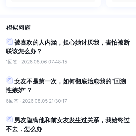
法解决问题。关于问题的解决，我们尝试聚焦在手
题。关于问题的解决，我们尝试聚焦在手表这件事
还会和她在一起吗？甚至我能感觉到的是厌恶。为
一起吗？甚至我能感觉到的是厌恶。为什么一个人
是把自己对这段关系的珍惜让对方知道，不是她以
系的珍惜让对方知道，不是她以为的敷衍和不在
绪，我感觉当时那个弱小的小女孩
觉当时那个弱小的小女孩被看到
积，靡有
孑遗。“
表这件事情上。之后你可以试着对她说：“我现在回
情上。之后你可以试着对她说：“我现在回想了一
什么一个人带着这么多情绪，反而还能和你一直相
带着这么多情绪，反而还能和你一直相处？是我们
为的敷衍和不在意。更重要的，是把自己内心真实
意。更重要的，是把自己内心真实的感受表达出
被看到了，做完咨询，确实内心感
了，做完咨询，确实内心感觉轻快
云起时”
时”，此
想了一下，我当时确实答应了给你买手表这件事
下，我当时确实答应了给你买手表这件事情，但是
处？是我们真的不好？还是对方本身就自带负能
真的不好？还是对方本身就自带负能量？还是对方
的感受表达出来，从你们开始恋爱的时候的美好互
来，从你们开始恋爱的时候的美好互动开始，在什
觉轻快了很多，感觉轻松了。很感
了很多，感觉轻松了。很感谢咨询
前行。
行。
情，但是我没有行动，这让你觉得我敷衍没有在意
我没有行动，这让你觉得我敷衍没有在意你的感
量？还是对方在用这些说法来“圈”住我们？这些问
在用这些说法来“圈”住我们？这些问题可能值得我
动开始，在什么地方偏离了，在这个过程中自己哪
么地方偏离了，在这个过程中自己哪些地方没有做
谢咨询师姐姐！
师姐姐！
你的感受。为此，我向你道歉，我不确定还能不能
受。为此，我向你道歉，我不确定还能不能弥补，
题可能值得我们冷静下来，认真思考可能我们有过
们冷静下来，认真思考可能我们有过失败的婚姻经
些地方没有做好，哪些地方可能是对方的误会等
好，哪些地方可能是对方的误会等等。对于未来，
被喜欢的人内涵，担心她讨厌我，害怕被断
弥补，但我愿意用行动弥补自己的过错。”“这段时
但我愿意用行动弥补自己的过错。”“这段时间我反
失败的婚姻经历，让我们很想重新维持一段亲密关
历，让我们很想重新维持一段亲密关系，做到最
等。对于未来，你有什么样的想法，如何去经营你
你有什么样的想法，如何去经营你们之间的关系，
联该怎么办？
间我反复在想，我可能不太清楚怎么做才会让你觉
复在想，我可能不太清楚怎么做才会让你觉得被在
系，做到最好。但是也需要考虑一下，在婚姻中我
好。但是也需要考虑一下，在婚姻中我们需要建立
们之间的关系，如何保持和谐和平衡，如何沟通
如何保持和谐和平衡，如何沟通等，这些都需要通
得被在意没有被敷衍，所以我想认真的了解你的想
意没有被敷衍，所以我想认真的了解你的想法与感
们需要建立什么样的关系，是互相温暖对方，还是
什么样的关系，是互相温暖对方，还是单恋。一辈
等，这些都需要通过语言表达出来，让对方看到真
过语言表达出来，让对方看到真实的你是什么样的
1回答 · 2026.08.06 07:48:15
法与感受，你愿意告诉我下次遇到类似的情况，你
受，你愿意告诉我下次遇到类似的情况，你希望我
单恋。一辈子不容易，要走的路还长，我们能单方
子不容易，要走的路还长，我们能单方面坚持一天
实的你是什么样的一个人。同时，也要充分地倾听
一个人。同时，也要充分地倾听对方，理解对方提
希望我怎么做吗？我会认真的去改变执行。”如果有
怎么做吗？我会认真的去改变执行。”如果有机会，
面坚持一天一月一年，能坚持十年二十年吗？没有
一月一年，能坚持十年二十年吗？没有正向反馈，
对方，理解对方提出冷静是因为她内在也有很多的
出冷静是因为她内在也有很多的情绪，让她把这些
女友不是第一次，如何彻底治愈我的“回溯
机会，我们可以尝试不带目的地去为她做一件只属
我们可以尝试不带目的地去为她做一件只属于她的
正向反馈，可能大部分人都无法坚持，因为看不到
可能大部分人都无法坚持，因为看不到希望、温
情绪，让她把这些情绪和感受表达出来，在说的过
情绪和感受表达出来，在说的过程中你们俩可能才
性嫉妒”？
于她的小事，比如说她说过哪家东西好吃，你就买
小事，比如说她说过哪家东西好吃，你就买回来放
希望、温情。我能看到题主用心去呵护你们的关
情。我能看到题主用心去呵护你们的关系，希望能
程中你们俩可能才能看到双方内在真实的想法可能
能看到双方内在真实的想法可能都有受伤，都有误
回来放桌上，只说是路过顺便带的。我们不去解
桌上，只说是路过顺便带的。我们不去解释，也不
系，希望能结出硕果。但是我们在关系中的定位在
结出硕果。但是我们在关系中的定位在哪，值得我
都有受伤，都有误会对方的时候。她期待的是一段
会对方的时候。她期待的是一段比原来的婚姻更好
6回答 · 2026.08.05 21:30:17
释，也不去道歉，如果有心也可以为她的孩子顺手
去道歉，如果有心也可以为她的孩子顺手也捎上一
哪，值得我们深思。最后，希望题主能收获幸福满
们深思。最后，希望题主能收获幸福满满的爱情！
比原来的婚姻更好的关系，这也是她很谨慎做决定
的关系，这也是她很谨慎做决定的原因。提出一个
也捎上一些东西，我们看会发生什么。最后，我们
些东西，我们看会发生什么。最后，我们还可以尝
满的爱情！世界和我爱着你！
世界和我爱着你！
的原因。提出一个缓解的办法，给双方多一些时间
缓解的办法，给双方多一些时间去加深了解，好的
男友隐瞒他和前女友发生过关系，我始终过
还可以尝试阅读《爱的五种语言》了解不同爱语的
试阅读《爱的五种语言》了解不同爱语的区别并有
去加深了解，好的关系是培养和磨合出来的，只要
关系是培养和磨合出来的，只要两个人都愿意沟通
不去，怎么办
区别并有针对性的调整。我们一定要看到，你已经
针对性的调整。我们一定要看到，你已经做了你能
两个人都愿意沟通和调频，就有可能会在更加的了
和调频，就有可能会在更加的了解后找到适合两个