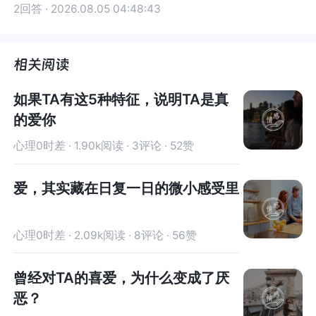
做了你能做的，剩下的就要交给对方去完成了。
做的，剩下的就要交给对方去完成了。
解后找到适合两个人的相处方式。最后，要允许和
人的相处方式。最后，要允许和接纳对方做的任何
2回答 · 2026.08.05 04:48:43
接纳对方做的任何决定，无论是继续还是暂时冷静
决定，无论是继续还是暂时冷静还是分开，都要尊
还是分开，都要尊重她的选择和决定，你做自己能
重她的选择和决定，你做自己能做的努力就够了，
做的努力就够了，你无法控制对方的想法和感受。
你无法控制对方的想法和感受。祝好。
祝好。
如果TA有这5种特征，说明TA是真
的爱你
心理0时差 · 1.90k阅读 · 3评论 · 52赞
爱，其实藏在日复一日的微小感受里
心理0时差 · 2.09k阅读 · 8评论 · 56赞
曾经对TA的喜爱，为什么变成了厌
恶？