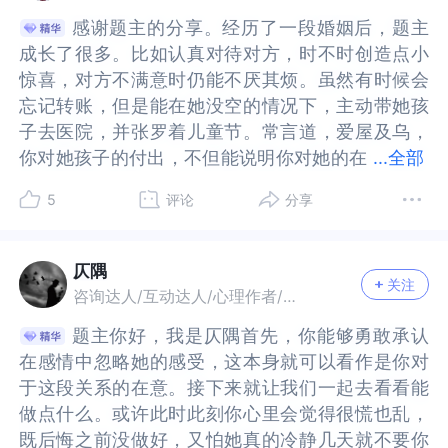
后买东西都要问过她，而我感觉失去了惊喜的意
东西都要问过她，而我感觉失去了惊喜的意义，之
相同，那你们的问题仍然还在，如果不同，你认为
同，那你们的问题仍然还在，如果不同，你认为其
有当回事。你的冰山下，藏着生命什么样的渴望
有当回事。你的冰山下，藏着生命什么样的渴望
感谢题主的分享。经历了一段婚姻后，题主
感谢题主的分享。经历了一段婚姻后，题主
义，之后就是她提要求，我再去做或者转账”。这里
后就是她提要求，我再去做或者转账”。这里面包含
其中的改变是什么？3.关系的磨合你们的矛盾主要
中的改变是什么？3.关系的磨合你们的矛盾主要发
呢？读懂一个人的情绪，你会理解他的行为；读懂
呢？读懂一个人的情绪，你会理解他的行为；读懂
成长了很多。比如认真对待对方，时不时创造点小
成长了很多。比如认真对待对方，时不时创造点小
面包含着你们关系的转折点。当对方开始对你送的
着你们关系的转折点。当对方开始对你送的礼物不
发生在礼物这个问题上。而礼物蕴含着价值和心意
生在礼物这个问题上。而礼物蕴含着价值和心意两
一个人的渴望，你会理解他的一生。当你们俩能够
一个人的渴望，你会理解他的一生。当你们俩能够
惊喜，对方不满意时仍能不厌其烦。虽然有时候会
惊喜，对方不满意时仍能不厌其烦。虽然有时候会
礼物不满意的时候，要求你买东西要问过她，这就
满意的时候，要求你买东西要问过她，这就从送礼
两个部分。到底是价值更重要，还是心意更重要。
个部分。到底是价值更重要，还是心意更重要。看
沟通读懂对方的渴望，你们才能真正理解对方的前
沟通读懂对方的渴望，你们才能真正理解对方的前
忘记转账，但是能在她没空的情况下，主动带她孩
忘记转账，但是能在她没空的情况下，主动带她孩
从送礼物变成了买礼物。“送”礼物的时候，你是主
物变成了买礼物。“送”礼物的时候，你是主体，你
看起来你们之间是没有就彼此的观念进行交流的。
起来你们之间是没有就彼此的观念进行交流的。而
世今生，如何形成如今的应对模式。2、尽人事，听
世今生，如何形成如今的应对模式。2、尽人事，听
子去医院，并张罗着儿童节。常言道，爱屋及乌，
子去医院，并张罗着儿童节。常言道，爱屋及乌，
体，你按自己的心意去选，去做选择和决定，
按自己的心意去选，去做选择和决定，但“买”礼物
而你们关系更重要的是，换位思考的能力。你在一
你们关系更重要的是，换位思考的能力。你在一段
天命。用中国古话来说，就是：看缘分。我对“缘
天命。用中国古话来说，就是：看缘分。我对“缘
你对她孩子的付出，不但能说明你对她的在
你对她孩子的付出，不但能说明你对她的在意(而不
...
全部
但“买”礼物的时候，你就成为她的意志的执行者，
的时候，你就成为她的意志的执行者，不仅有种被
段时间都送自己认为好的礼物，而忽视了对方的需
时间都送自己认为好的礼物，而忽视了对方的需
分”的理解是，两个人有相吸的磁场，相处时感受到
分”的理解是，两个人有相吸的磁场，相处时感受到
意(而不是忽视），而且也让笔者觉得你的心胸开
是忽视），而且也让笔者觉得你的心胸开阔。可是
不仅有种被控制的不悦，还有一种例行公事的繁
控制的不悦，还有一种例行公事的繁琐，完全失去
求。而对方调整成，你只是负责挑选指定商品或者
求。而对方调整成，你只是负责挑选指定商品或者
松弛和舒适，这就是有缘。你们俩常常处于交错式
松弛和舒适，这就是有缘。你们俩常常处于交错式
5
评论
分享
阔。可是好像你的付出，并没有得到她的对等的相
好像你的付出，并没有得到她的对等的相待，似乎
琐，完全失去了礼物的意义。这里面是有你的不舒
了礼物的意义。这里面是有你的不舒服的，因为你
付钱，礼物不再是情感的沟通，而是务实的采购，
付钱，礼物不再是情感的沟通，而是务实的采购，
沟通模式，因此她感觉不被你理解，你感觉不被她
沟通模式，因此她感觉不被你理解，你感觉不被她
待，似乎她有很多“不满意”，挑剔，冷漠，指责。
她有很多“不满意”，挑剔，冷漠，指责。到底出了
服的，因为你从行为上也变成了她提要求你去做或
从行为上也变成了她提要求你去做或者转帐等，你
你被当做一个工具使用，自然潜意识就会反抗，对
你被当做一个工具使用，自然潜意识就会反抗，对
认同。你来到这里提问“如何挽回她”，我想，在你
认同。你来到这里提问“如何挽回她”，我想，在你
到底出了什么问题？难道我做得还不够好？我真的
什么问题？难道我做得还不够好？我真的在侮辱
者转帐等，你不再有送礼物的热情，也不再有化费
不再有送礼物的热情，也不再有化费心思的欲望，
方也看不到你的回避背后的情感需求。如果你看到
方也看不到你的回避背后的情感需求。如果你看到
仄隅
们的相处过程中，潜意识已然认同了一份相吸的能
们的相处过程中，潜意识已然认同了一份相吸的能
关注
在侮辱她？这些问题可能会一直萦绕在脑海里，可
她？这些问题可能会一直萦绕在脑海里，可是并没
心思的欲望，因为你感觉自己做的事情不被认可，
因为你感觉自己做的事情不被认可，被挑剔了，被
这个部分，仍然还是觉得挽回对方是最重要的话，
这个部分，仍然还是觉得挽回对方是最重要的话，
咨询达人/互动达人/心理作者/优质答主
量。因此，在此基础之上，在松弛的状态下，尝试
量。因此，在此基础之上，在松弛的状态下，尝试
是并没有人能告诉你答案。首先，我们可以尝试思
有人能告诉你答案。首先，我们可以尝试思考一
被挑剔了，被嫌弃了。只是这些不舒服的感受你可
嫌弃了。只是这些不舒服的感受你可能都压抑下去
那么你需要知道你挽回需要付出的代价，思考自己
那么你需要知道你挽回需要付出的代价，思考自己
用更好的沟通方式去进行“挽回”，但不强求结果。
用更好的沟通方式去进行“挽回”，但不强求结果。
题主你好，我是仄隅首先，你能够勇敢承认
题主你好，我是仄隅首先，你能够勇敢承认
考一下，我们做得够好吗？认真准备礼物，而且到
下，我们做得够好吗？认真准备礼物，而且到了“穷
能都压抑下去了，那些被积压起来的情绪不会消
了，那些被积压起来的情绪不会消失，它只会转化
能够接受退让到什么程度。这感觉就像是两个国家
能够接受退让到什么程度。这感觉就像是两个国家
强求会产生一份压力和控制的能量，既会造成你需
强求会产生一份压力和控制的能量，既会造成你需
在感情中忽略她的感受，这本身就可以看作是你对
在感情中忽略她的感受，这本身就可以看作是你对
了“穷思竭虑”的地步；对方不满意，反而让你更加
思竭虑”的地步；对方不满意，反而让你更加努力地
失，它只会转化成另一种方式来干扰你。比如，让
成另一种方式来干扰你。比如，让你忘记去转帐。
打仗，一方认输了，另一方自然就要签署赔付条
打仗，一方认输了，另一方自然就要签署赔付条
要放下自我，去迎合对方，产生委屈和不甘。也容
要放下自我，去迎合对方，产生委屈和不甘。也容
于这段关系的在意。接下来就让我们一起去看看能
于这段关系的在意。接下来就让我们一起去看看能
努力地去寻觅；为了让她安心工作主动肩负起照顾
去寻觅；为了让她安心工作主动肩负起照顾她儿子
你忘记去转帐。站在对方的角度去感受一下，她就
站在对方的角度去感受一下，她就会觉得你送礼物
款，割地赔偿以换回和平相处。祝好。
款，割地赔偿以换回和平相处。祝好。
易影响对方回避或逃离。当能量场有一天相合的时
易影响对方回避或逃离。当能量场有一天相合的时
做点什么。或许此时此刻你心里会觉得很慌也乱，
做点什么。或许此时此刻你心里会觉得很慌也乱，
她儿子的责任；如果做不到，还有金钱补偿。把以
的责任；如果做不到，还有金钱补偿。把以上这些
会觉得你送礼物热情的减退代表着你对她本人的不
热情的减退代表着你对她本人的不再感兴趣，你答
候，你之所盼，自会来到。
候，你之所盼，自会来到。
既后悔之前没做好，又怕她真的冷静几天就不要你
既后悔之前没做好，又怕她真的冷静几天就不要你
上这些关心放在一个人身上，可能是石头都会被感
关心放在一个人身上，可能是石头都会被感化了，
再感兴趣，你答应买又没买成甚至忘记可能就是一
应买又没买成甚至忘记可能就是一种敷衍的表现，