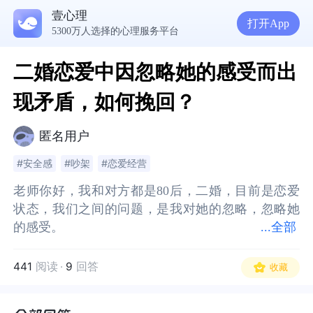
壹心理
打开App
5300万人选择的心理服务平台
二婚恋爱中因忽略她的感受而出
现矛盾，如何挽回？
匿名用户
#安全感
#吵架
#恋爱经营
老师你好，我和对方都是80后，二婚，目前是恋爱
老师你好，我和对方都是80后，二婚，目前是恋爱
状态，我们之间的问题，是我对她的忽略，忽略她
状态，我们之间的问题，是我对她的忽略，忽略她
的感受。
的感受。
...
全部
其实一开始的时候她对我还是很热情，我也是认真
其实一开始的时候她对我还是很热情，我也是认真
441
阅读
·
9
回答
收藏
对待，也会给她准备一点小惊喜，但有过那么一两
对待，也会给她准备一点小惊喜，但有过那么一两
次，她不满意我给她买的礼物，要求我以后买东西
次，她不满意我给她买的礼物，要求我以后买东西