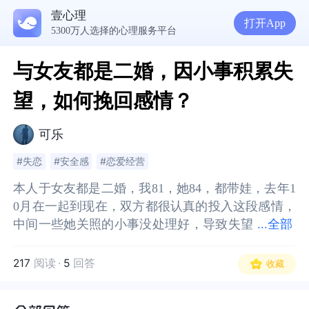
壹心理
打开App
5300万人选择的心理服务平台
与女友都是二婚，因小事积累失
望，如何挽回感情？
可乐
#失恋
#安全感
#恋爱经营
本人于女友都是二婚，我81，她84，都带娃，去年1
本人于女友都是二婚，我81，她84，都带娃，去年1
0月在一起到现在，双方都很认真的投入这段感情，
0月在一起到现在，双方都很认真的投入这段感情，
中间一些她关照的小事没处理好，导致失望
中间一些她关照的小事没处理好，导致失望累积，
...
全部
累积，目前处于待分手状态，
目前处于待分手状态，
217
阅读
·
5
回答
收藏