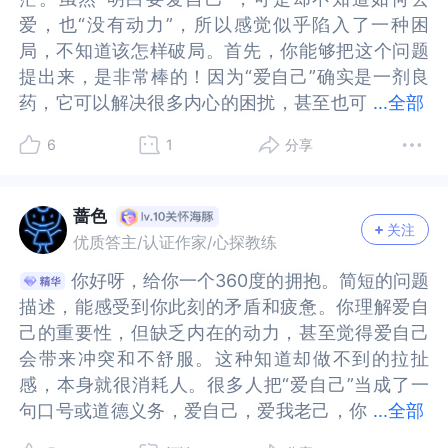
对待自己，潜意识会觉得不安全，所以，爱自己这
己，潜意识会觉得不安全，所以，爱自己这件事，
爱，也“没有动力”，所以感觉似乎陷入了一种困
爱，也“没有动力”，所以感觉似乎陷入了一种困
件事，我们需要慢慢来，慢慢适应。我最开始练习
我们需要慢慢来，慢慢适应。我最开始练习爱自己
局，不知道该怎样破局。首先，你能够把这个问题
局，不知道该怎样破局。首先，你能够把这个问题
爱自己的时候和你的感受差不多，因为我小时候也
的时候和你的感受差不多，因为我小时候也没有被
提出来，是非常棒的！因为“爱自己”确实是一剂良
提出来，是非常棒的！因为“爱自己”确实是一剂良
没有被无条件地接纳过，而是在很多长辈的各种要
无条件地接纳过，而是在很多长辈的各种要求和期
药，它可以解决很多内心的困扰，甚至也可
药，它可以解决很多内心的困扰，甚至也可以帮助
...
全部
求和期待下长大的，对自己有着很多的不接纳和不
待下长大的，对自己有着很多的不接纳和不允许，
以帮助自己在人际关系中获益。可是，就像你说
自己在人际关系中获益。可是，就像你说的，怎么
允许，所以就是会有很多冲突。因为我们的模式形
所以就是会有很多冲突。因为我们的模式形成已
6
1
分享
的，怎么爱呢？如果找不到爱自己的方法，甚至仍
爱呢？如果找不到爱自己的方法，甚至仍然还是惯
成已久，而且，在潜意识层面会默认只有原来的这
久，而且，在潜意识层面会默认只有原来的这套不
然还是惯性地和自己相处，有些时候甚至产生一点
性地和自己相处，有些时候甚至产生一点对自己的
套不那么爱自己的模式是更有利于我们生存的，毕
那么爱自己的模式是更有利于我们生存的，毕竟这
对自己的负面情绪，似乎就更加对自己爱不起来
负面情绪，似乎就更加对自己爱不起来了，更加没
竟这也是我们之前多年的生存模式，突然改变，当
也是我们之前多年的生存模式，突然改变，当然会
蔷色
关注
了，更加没有动力了。所以，在能够爱自己之前，
有动力了。所以，在能够爱自己之前，我们需要先
然会有冲突，就像你说的会觉得不舒服，但我们又
有冲突，就像你说的会觉得不舒服，但我们又不知
优质答主/认证作家/心探教练
我们需要先明白一个概念。这个很重要的概念就
明白一个概念。这个很重要的概念就是：什么是
不知道该如何处理这些负反馈，于是就怀疑可能爱
道该如何处理这些负反馈，于是就怀疑可能爱自己
你好呀，给你一个360度的拥抱。简短的问题
你好呀，给你一个360度的拥抱。简短的问题
是：什么是爱？也许我们第一反应是给自己买好吃
爱？也许我们第一反应是给自己买好吃的，对自己
自己并不是一件令人愉悦的事情。但是，从客观的
并不是一件令人愉悦的事情。但是，从客观的角度
描述，能感受到你此刻的矛盾和疲惫。你理解爱自
描述，能感受到你此刻的矛盾和疲惫。你理解爱自
的，对自己好，就是爱。可是，我们可能也会有这
好，就是爱。可是，我们可能也会有这样的体验，
角度来看，这些短期的冲突是可以化解的，我们也
来看，这些短期的冲突是可以化解的，我们也可以
己的重要性，但缺乏内在的动力，甚至觉得爱自己
己的重要性，但缺乏内在的动力，甚至觉得爱自己
样的体验，就是给自己买了好吃的，或者想玩就去
就是给自己买了好吃的，或者想玩就去玩了，但这
可以在这种冲突的时刻去练习爱自己，就是去无条
在这种冲突的时刻去练习爱自己，就是去无条件地
会带来冲突和不舒服。这种知道却做不到的拉扯
会带来冲突和不舒服。这种知道却做不到的拉扯
玩了，但这种快乐似乎是短暂的，很快我们又会觉
种快乐似乎是短暂的，很快我们又会觉得没有那种
件地接纳和允许自己，允许自己会不舒服，允许在
接纳和允许自己，允许自己会不舒服，允许在成长
感，本身就很消耗人。很多人把“爱自己”当成了一
感，本身就很消耗人。很多人把“爱自己”当成了一
得没有那种开心的感觉，而且也并不真的会感觉到
开心的感觉，而且也并不真的会感觉到爱。其
成长的路上会有负反馈，同时，坚持对处在这个状
的路上会有负反馈，同时，坚持对处在这个状态中
句口号或道德义务，爱自己，爱我老己，你
句口号或道德义务，爱自己，爱我老己，你要说，
...
全部
爱。其实“爱“更多指的是一种精神上的感受，它表
实“爱“更多指的是一种精神上的感受，它表现为接
态中的自己保持友善。因为我们过往的模式，很可
的自己保持友善。因为我们过往的模式，很可能在
要说，什么才算是爱自己，会有很多人跑来给你
什么才算是爱自己，会有很多人跑来给你说，你应
现为接纳、认可、陪伴、支持、倾听、理解、还有
纳、认可、陪伴、支持、倾听、理解、还有尊重等
能在这个时候就要批判自己了，而爱自己的模式是
这个时候就要批判自己了，而爱自己的模式是我们