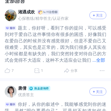
一边似乎难以给我正反馈，爱我自己我感觉不到快
一边似乎难以给我正反馈，爱我自己我感觉不到快
乐，相反我可能还会遇到与我冲突的事让我产生不
乐，相反我可能还会遇到与我冲突的事让我产生不
湘遇成欢
舒服的情绪，可是我又不会爱自己也难以处理这些
舒服的情绪，可是我又不会爱自己也难以处理这些
关注
心探教练/精华答主/认证作家
负反馈。
负反馈。
爱自己是为了什么？我真的搞不懂，我没有爱自己
爱自己是为了什么？我真的搞不懂，我没有爱自己
题主，你好呀，看到了你的提问，可以感受
题主，你好呀，看到了你的提问，可以感受
的动力，去学习怎么做也只是照猫画虎，我也不想
的动力，去学习怎么做也只是照猫画虎，我也不想
到对于爱自己这件事情你有很多的困惑，好像我们
到对于爱自己这件事情你有很多的困惑，好像我们
浪费这精力，可是我不爱我自己我会活的很难受。
浪费这精力，可是我不爱我自己我会活的很难受。
在爱自己的时候并没有感觉很好，但是不爱自己又
在爱自己的时候并没有感觉很好，但是不爱自己又
爱自己是为了什么？为了自己可以在这个我讨厌的
爱自己是为了什么？为了自己可以在这个我讨厌的
很难受，其实也是正常的，因为我们很多人其实在
很难受，其实也是正常的，因为我们很多人其实在
世界里更好的生存下去？我讨厌这样。
世界里更好的生存下去？我讨厌这样。
小时候都是有缺失的，我们突然转变对待自己的方
小时候都是有缺失的，我们突然转变对待自己的方
式会觉得不大适应，这种不大适应会让我们
式会觉得不大适应，这种不大适应会让我们觉得不
...
全部
觉得不舒服，但是不舒服不意味着就是负面的，从
舒服，但是不舒服不意味着就是负面的，从爱自己
7
1
分享
爱自己的角度来说，我们也可以试着去接纳这种不
的角度来说，我们也可以试着去接纳这种不舒服，
舒服，允许这种不舒服，这也是一种对自己的爱。
允许这种不舒服，这也是一种对自己的爱。结合你
结合你的描述，我想到的是：觉察自己的不舒服，
的描述，我想到的是：觉察自己的不舒服，这种冲
唐倩
关注
这种冲突很可能是因为我们现在对待自己的方式和
突很可能是因为我们现在对待自己的方式和我们早
优质答主
我们早期被对待的方式是不一样的，因为人会本能
期被对待的方式是不一样的，因为人会本能的觉得
你好，从你的叙述中，我能够感觉到你的迷
你好，从你的叙述中，我能够感觉到你的迷
的觉得熟悉的才是安全的，我们用一个全新的方式
熟悉的才是安全的，我们用一个全新的方式对待自
茫。虽然“明白要爱自己”，可是却不知道如何去
茫。虽然“明白要爱自己”，可是却不知道如何去