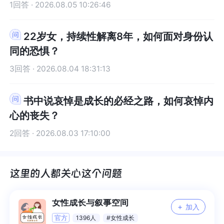
没有觉得不幸，但也没觉得多么幸福，就是一种平
得不幸，但也没觉得多么幸福，就是一种平淡安稳
1回答 · 2026.08.05 10:26:46
会有一个可以随时回去的安全基地，也就是有一个
以随时回去的安全基地，也就是有一个稳定的内
淡安稳的生活。你现在做点什么来减少痛苦，从不
的生活。你现在做点什么来减少痛苦，从不幸的一
稳定的内核，当我们在外界受到了一些打击，比如
核，当我们在外界受到了一些打击，比如被否定
幸的一端先往零点走。至于到了零点之后的事情，
端先往零点走。至于到了零点之后的事情，那等到
被否定了，被批评了，我们都可以给到自己理解、
了，被批评了，我们都可以给到自己理解、安抚和
22岁女，持续性解离8年，如何面对身份认
那等到了再说。第三，不要去找所谓的动力，也不
了再说。第三，不要去找所谓的动力，也不要去找
安抚和支持，而不会因此而怀疑和攻击自己，也不
支持，而不会因此而怀疑和攻击自己，也不会因此
同的恐惧？
要去找爱自己是为了什么，先去做点小事情。比
爱自己是为了什么，先去做点小事情。比如，认真
会因此而变得太过焦虑，也就是说，一个足够爱自
而变得太过焦虑，也就是说，一个足够爱自己的
如，认真吃饭，选择自己喜欢吃的店去吃，或者是
吃饭，选择自己喜欢吃的店去吃，或者是自己动手
3回答 · 2026.08.04 18:31:13
己的人，是有着稳定的自我价值感的，而这种稳定
人，是有着稳定的自我价值感的，而这种稳定的自
自己动手做自己喜欢吃的饭。做一件自己一直想做
做自己喜欢吃的饭。做一件自己一直想做但一直没
的自我价值感就是我们内在的安全感，可以帮助我
我价值感就是我们内在的安全感，可以帮助我们在
但一直没做的事情，比如，学跳舞，学画画等。如
做的事情，比如，学跳舞，学画画等。如果有条件
们在遇到各种挫折的时候，依然可以与自己和解，
遇到各种挫折的时候，依然可以与自己和解，不内
书中说哀悼是成长的必经之路，如何哀悼内
果有条件的话，建议去做一些志愿活动。找你们当
的话，建议去做一些志愿活动。找你们当地的社
不内耗，继续好好生活。实际上，当我们能够爱自
耗，继续好好生活。实际上，当我们能够爱自己，
心的丧失？
地的社区，民政、博物馆等，看看有没有志愿服务
区，民政、博物馆等，看看有没有志愿服务活动或
己，我们的内在也会更有力量，因为我们的内在不
我们的内在也会更有力量，因为我们的内在不再匮
活动或项目，然后去报名参加活动。也可以在网上
项目，然后去报名参加活动。也可以在网上搜你们
2回答 · 2026.08.03 17:10:00
再匮乏，而是充满爱的，就不需要在人际关系中去
乏，而是充满爱的，就不需要在人际关系中去过度
搜你们当地。比如，最近中高考，小区群里招爱心
当地。比如，最近中高考，小区群里招爱心志愿
过度付出换取别人的爱，也能够在别人侵犯我们的
付出换取别人的爱，也能够在别人侵犯我们的边界
志愿者。社区也会在群里发一些志愿活动，邀请大
者。社区也会在群里发一些志愿活动，邀请大家参
边界的时候有力量去拒绝，那么，我们吸引来的也
的时候有力量去拒绝，那么，我们吸引来的也都是
家参加。时间允许的话，强烈建议你去做。你也可
加。时间允许的话，强烈建议你去做。你也可以去
都是尊重自己、欣赏你自己的人，我们的关系反而
尊重自己、欣赏你自己的人，我们的关系反而会变
以去跟心理咨询师聊一聊。我是经常又佛又丧，偶
跟心理咨询师聊一聊。我是经常又佛又丧，偶尔积
会变得更加简单、纯粹、和谐。所以，我觉得爱自
得更加简单、纯粹、和谐。所以，我觉得爱自己就
尔积极上进的心理咨询师，世界和我爱着你。
极上进的心理咨询师，世界和我爱着你。
己就是为了让自己活得更自在，更自由。就像《被
是为了让自己活得更自在，更自由。就像《被讨厌
女性成长与叙事空间
+
加入
讨厌的勇气》里说的，当你不再渴求别人的认可，
的勇气》里说的，当你不再渴求别人的认可，不再
官方
1396人
#女性成长