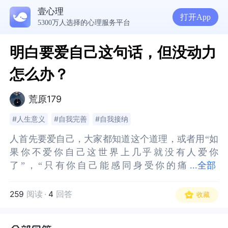
壹心理
打开App
5300万人选择的心理服务平台
明白要爱自己这句话，但没动力
怎么办？
荒原179
#人生意义
#自我完善
#自我接纳
人首先要爱自己，大家都知道这个道理，或者用“如
人首先要爱自己，大家都知道这个道理，或者用“如
果你不爱你自己这世界上几乎就没有人爱你
果你不爱你自己这世界上几乎就没有人爱你
了”，“只有你自己能感同身受你的痛
了”，“只有你自己能感同身受你的痛苦”，“只有你
...
全部
苦”，“只有你自己可以每时每刻地去照顾你自己”等
自己可以每时每刻地去照顾你自己”等等这种反例来
等这种反例来支持这句话。
支持这句话。
259
阅读
·
4
回答
收藏
我明白这些，可是我为什么要爱自己？我并没有爱
我明白这些，可是我为什么要爱自己？我并没有爱
自己的原初动力，爱我自己照顾我自己站在自己这
自己的原初动力，爱我自己照顾我自己站在自己这