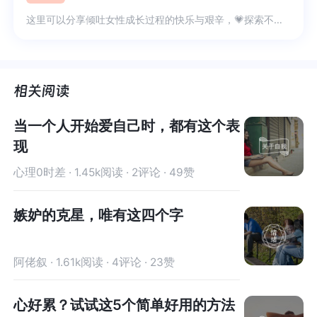
不再害怕被讨厌，就能够获得真正的自由。而要获
害怕被讨厌，就能够获得真正的自由。而要获得这
这里可以分享倾吐女性成长过程的快乐与艰辛，💗探索不同的成长路途。🌱愿我们的相互陪伴浇灌出一片沃土，申请进群的小鲸鱼请务必❗️填写申请理由呀🐿或敲打暗号：我所经历的每一分钟都是成长。🍃
得这份自由，就需要我们自己能够给到自己足够的
份自由，就需要我们自己能够给到自己足够的爱，
爱，我们能够自己满足自己的所有心理需求，能够
我们能够自己满足自己的所有心理需求，能够无条
无条件地接纳自己和认可自己，而不是把这份期待
件地接纳自己和认可自己，而不是把这份期待寄托
寄托在他人身上，当我们把对自己的评价权从别人
在他人身上，当我们把对自己的评价权从别人那里
那里收回来，就不需要通过别人对自己的态度和评
收回来，就不需要通过别人对自己的态度和评价来
价来确认自己的价值，而这一切的基础都在于我们
确认自己的价值，而这一切的基础都在于我们自己
当一个人开始爱自己时，都有这个表
自己对自己的价值是足够肯定和确定的，而要实现
对自己的价值是足够肯定和确定的，而要实现这一
现
这一点，我们就需要好好爱自己。以上，供你参
点，我们就需要好好爱自己。以上，供你参考，祝
考，祝好！
好！
心理0时差 · 1.45k阅读 · 2评论 · 49赞
嫉妒的克星，唯有这四个字
阿佬叙 · 1.61k阅读 · 4评论 · 23赞
心好累？试试这5个简单好用的方法