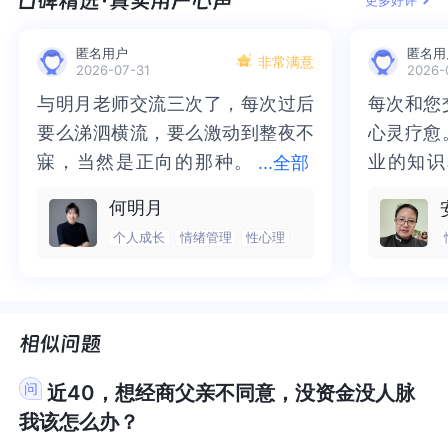
更多好评
你的提问！
问！
馈，甚至会带来冲突和不适。这说明了，爱自己不
会带来冲突和不适。这说明了，爱自己不是一种享
会非常焦虑，也会时常感到不自信。如果我们想要
会非常焦虑，也会时常感到不自信。如果我们想要
对自己其实真的是蛮苛刻的，但是在养女儿的时候
实真的是蛮苛刻的，但是在养女儿的时候确实不一
是一种享受，而是一种止损机制。想象一下，当你
受，而是一种止损机制。想象一下，当你不爱自己
跳脱出这个困局，需要先去针对“无条件”进行工
跳脱出这个困局，需要先去针对“无条件”进行工
确实不一样，可以给到更多的包容和接纳，也会更
样，可以给到更多的包容和接纳，也会更有勇气去
匿名用户
匿名用
不爱自己的时候，就像是有一个施暴的狱卒，它在
的时候，就像是有一个施暴的狱卒，它在不断用否
非常满意
作，去思考在不考虑他人要求的情况下，我们自己
作，去思考在不考虑他人要求的情况下，我们自己
有勇气去保护她。有人说，爱自己就是要将自己重
保护她。有人说，爱自己就是要将自己重新养育一
2026-07-31
2026-
不断用否定、忽视、强迫、厌恶等来折磨你，而你
定、忽视、强迫、厌恶等来折磨你，而你既是弱小
是否能够对自己做到无条件地接纳和支持？“爱自
是否能够对自己做到无条件地接纳和支持？“爱自
新养育一遍，我觉得我们其实就是可以把自己当成
遍，我觉得我们其实就是可以把自己当成自己的女
与明月老师交流三次了，每次过后
与明月老师交流三次了，每次过后
每次和您
每次和您
既是弱小的受害者，同时也是那个残忍的施暴者。
的受害者，同时也是那个残忍的施暴者。而爱自
己”是一个比较大的话题，它不仅涉及到无条件接纳
己”是一个比较大的话题，它不仅涉及到无条件接纳
自己的女儿，去重新养育一遍，这可能更能够激活
儿，去重新养育一遍，这可能更能够激活你内心中
要么涕泗横流，要么激动到整夜不
要么涕泗横流，要么激动到整夜不
心灵疗愈
心灵疗愈
而爱自己，就是停止内耗的过程。它也许无法让你
己，就是停止内耗的过程。它也许无法让你突然快
和支持自己，也会涉及到对自我价值的考量，即我
和支持自己，也会涉及到对自我价值的考量，即我
你内心中的爱。另外，我们也可以把自己当成自己
的爱。另外，我们也可以把自己当成自己最好的朋
寐，当然是正向的那种。
寐，当然是正向的那种。二十多年
业的知识
业的知识
...
全部
突然快乐起来，但至少让你不再额外给自己制造痛
乐起来，但至少让你不再额外给自己制造痛苦。当
们的自我价值感来源是哪里，它的程度怎样，它是
们的自我价值感来源是哪里，它的程度怎样，它是
最好的朋友，我们对朋友总是会更宽容，更慈悲，
友，我们对朋友总是会更宽容，更慈悲，更友善，
二十多年的抑塞之气一点点剥离开
的抑塞之气一点点剥离开来，觉得
为我点亮
前行的路
苦。当你讨厌这个世界的时候，你就同时拥有了两
你讨厌这个世界的时候，你就同时拥有了两个强大
否也受到了很多外界干扰因素的影响等。因为篇幅
否也受到了很多外界干扰因素的影响等。因为篇幅
更友善，也会在她遇到任何事情的时候给到她支
也会在她遇到任何事情的时候给到她支持、理解和
何明月
个强大的敌人，一个是外在的世界，另一个是内在
的敌人，一个是外在的世界，另一个是内在的自
来，觉得不必再踽踽独行，也不必
不必再踽踽独行，也不必再困于桎
我喘不过
气的情绪
原因，我们在这里只能尝试给出一些思考方向供你
原因，我们在这里只能尝试给出一些思考方向供你
持、理解和鼓励，但往往回到自己，又会有很多的
鼓励，但往往回到自己，又会有很多的批判和指
个人成长
情绪管理
性心理
的自己。爱自己，至少先解除了一个敌人的武装，
己。爱自己，至少先解除了一个敌人的武装，可以
参考。如果你想要在这方面进行一些探讨，多了解
参考。如果你想要在这方面进行一些探讨，多了解
再困于桎梏，更不必觉得这半生所
梏，更不必觉得这半生所积，靡有
逐渐释然
然。感谢
批判和指责。如果我们试着把自己就当作自己最好
责。如果我们试着把自己就当作自己最好的朋友，
可以把全部的精力用来应对外在的世界。但说实
把全部的精力用来应对外在的世界。但说实话，到
和学习一些，也可以随时联系我们。
和学习一些，也可以随时联系我们。
的朋友，用对待自己最好的朋友的态度对待自己，
用对待自己最好的朋友的态度对待自己，那么，你
积，靡有孑遗。“行到水穷处，坐看
孑遗。“行到水穷处，坐看云起
光芒，也
也让我有
话，到了最后，其实只有一个世界，就是内在的世
了最后，其实只有一个世界，就是内在的世界，而
那么，你在爱自己这件事情上就会更容易操作一
在爱自己这件事情上就会更容易操作一些。你可以
云起时”，此后大概不必再负着旧日
时”，此后大概不必再负着旧日前
气。真心
感谢您，
界，而外在的世界是被内在世界建构出来的。这是
外在的世界是被内在世界建构出来的。这是另外一
些。你可以看看《静观自我关怀勇敢爱自己的51项
看看《静观自我关怀勇敢爱自己的51项练习》，里
前行。
行。
好咨询师
师！
另外一个问题。对于现在的你来说，如果把不幸和
个问题。对于现在的你来说，如果把不幸和幸福看
练习》，里面关于爱自己有阐述非常详细的理论基
面关于爱自己有阐述非常详细的理论基础和实操指
幸福看成是一个坐标。往左是不幸，往右是幸福，
成是一个坐标。往左是不幸，往右是幸福，你现在
础和实操指导，相信会让你有所收获。3.爱自己是
导，相信会让你有所收获。3.爱自己是为了什么？
近40，想经商父亲不同意，没资金没人脉
你现在在不幸的那一边。你不能指望立马到了幸福
在不幸的那一边。你不能指望立马到了幸福的那一
为了什么？我个人认为，爱自己可以获得很多的好
我个人认为，爱自己可以获得很多的好处，比如，
我该怎么办？
的那一边，而是可以先让自己到了零点，零点就是
边，而是可以先让自己到了零点，零点就是没有觉
处，比如，我们学会爱自己之后，在我们的内在就
我们学会爱自己之后，在我们的内在就会有一个可