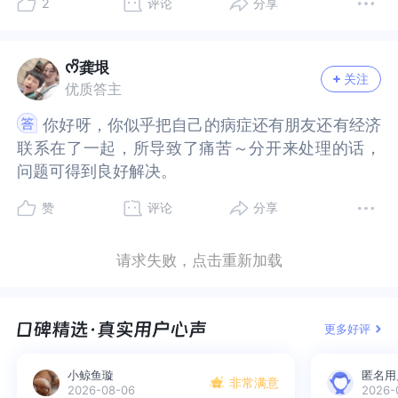
2
评论
分享
他人影响情绪更是不值得因此我认为你首先应该思
响情绪更是不值得因此我认为你首先应该思考朋友
朋友并没有让你得到应有的尊重。当你遭到职场骚
让你得到应有的尊重。当你遭到职场骚扰的时候，
不被接纳，并为此付出很多代价，这都是正常的。
接纳，并为此付出很多代价，这都是正常的。希望
考朋友是否为真心朋友而非利益工具如果两个人做
是否为真心朋友而非利益工具如果两个人做朋友是
扰的时候，他们也只随口安慰，没有过实际帮助。
他们也只随口安慰，没有过实际帮助。当你自我觉
希望你在慢慢长大过程中，好好治疗疾病，学习跟
你在慢慢长大过程中，好好治疗疾病，学习跟自己
朋友是建立在另一方的痛苦之上那交朋友的意义又
建立在另一方的痛苦之上那交朋友的意义又在哪
当你自我觉醒想发表一些不同意见时，不再顺从
醒想发表一些不同意见时，不再顺从时，她们觉得
自己的情绪共处，慢慢疗愈过去那个受伤的自己，
的情绪共处，慢慢疗愈过去那个受伤的自己，遇到
ᰔᩚ龚垠
关注
在哪呢？最后希望我的回复能对你有帮助
呢？最后希望我的回复能对你有帮助
时，她们觉得你不好玩，失去了对你的掌控。综合
你不好玩，失去了对你的掌控。综合以上所有的行
遇到更多值得信任的人，在内心重建安全基地。属
更多值得信任的人，在内心重建安全基地。属于进
优质答主
以上所有的行为，说明对方并没有把你放在平等、
为，说明对方并没有把你放在平等、尊重的朋友位
于进一步交流，可关注个人主页，心探服务。
一步交流，可关注个人主页，心探服务。
你好呀，你似乎把自己的病症还有朋友还有经济
你好呀，你似乎把自己的病症还有朋友还有经济
尊重的朋友位置上，她们不断在你的身上汲取她们
置上，她们不断在你的身上汲取她们想要的，物质
联系在了一起，所导致了痛苦～分开来处理的话，
联系在了一起，所导致了痛苦～分开来处理的话，
想要的，物质上的满足、精神上的诚服。这段关系
上的满足、精神上的诚服。这段关系本身就是消耗
问题可得到良好解决。
问题可得到良好解决。
本身就是消耗型的，换做任何一个人在这样的处境
型的，换做任何一个人在这样的处境下，都会感到
下，都会感到内耗。再来说说你的情绪问题，听你
内耗。再来说说你的情绪问题，听你描述，你有严
赞
评论
分享
描述，你有严重的双向情感障碍，这个病本身就是
重的双向情感障碍，这个病本身就是一种严重的情
一种严重的情绪病，它会把你的内耗加倍放大，特
绪病，它会把你的内耗加倍放大，特点就是：自我
请求失败，点击重新加载
点就是：自我怀疑、持续内耗、习惯性讨好他人。
怀疑、持续内耗、习惯性讨好他人。但是你要知
但是你要知道，并不是你想得太多，你现在的难
道，并不是你想得太多，你现在的难受、不舒服都
受、不舒服都是真实、合理的存在！第二：我们应
是真实、合理的存在！第二：我们应该怎么改变，
更多好评
该怎么改变，好好保护自己呢？首先，勇敢结束自
好好保护自己呢？首先，勇敢结束自我牺牲，及时
我牺牲，及时止损。真正的友谊是基于平等、相互
止损。真正的友谊是基于平等、相互尊重的前提，
小鲸鱼璇
匿名用
非常满意
尊重的前提，然而在这段关系中，你所谓的朋友，
然而在这段关系中，你所谓的朋友，只是一味的单
2026-08-06
2026-