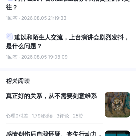
的负面情绪就像不断的往气球里吹气，总有一天是
就像不断的往气球里吹气，总有一天是会爆炸的。
往？
会爆炸的。如果不方便和朋友倾诉，可以写写情绪
如果不方便和朋友倾诉，可以写写情绪日记、健
日记、健身、画画，把不良情绪释放出来。如果情
身、画画，把不良情绪释放出来。如果情绪剧烈波
1回答 · 2026.08.05 21:19:33
绪剧烈波动，立刻联系你的主治医生、家人，寻求
动，立刻联系你的主治医生、家人，寻求帮助。
帮助。
难以和陌生人交流，上台演讲会剧烈发抖，
是什么问题？
1回答 · 2026.08.05 19:08:09
真正好的关系，从不需要刻意维系
心理0时差 · 1.79k阅读 · 3评论 · 25赞
感情创伤后自我怀疑、丧失行动力，