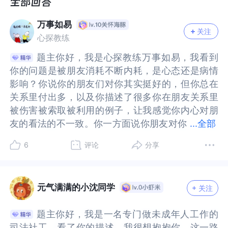
扇我脸 处处拿我当出气筒，然后开心了又总是贴着
处拿我当出气筒，然后开心了又总是贴着脸来。
脸来。
万事如易
然后我总是用钱维持，关系 玩到现在14岁已经给她
关注
心探教练
然后我总是用钱维持，关系 玩到现在14岁已经给她
花了1w多，她给我花了可能最多100。现在初中了
花了1w多，她给我花了可能最多100。现在初中了
她有了新的朋友 然后慢慢的我们没有经常联系了，
题主你好，我是心探教练万事如易，我看到
题主你好，我是心探教练万事如易，我看到
她有了新的朋友 然后慢慢的我们没有经常联系了，
只是点赞只交。她某天突然打电话给我说她手机被
你的问题是被朋友消耗不断内耗，是心态还是病情
你的问题是被朋友消耗不断内耗，是心态还是病情
只是点赞只交。她某天突然打电话给我说她手机被
家长砸了，问我有没有钱给她买一个，还给我打感
影响？你说你的朋友们对你其实挺好的，但你总在
影响？你说你的朋友们对你其实挺好的，但你总在
家长砸了，问我有没有钱给她买一个，还给我打感
情牌 ，我觉得很不舒服。
关系里付出多，以及你描述了很多你在朋友关系里
关系里付出多，以及你描述了很多你在朋友关系里
情牌 ，我觉得很不舒服。
被伤害被索取被利用的例子，让我感觉你内心对朋
被伤害被索取被利用的例子，让我感觉你内心对朋
其实我一直都在关系里面天天内耗，她们真的把我
友的看法的不一致。你一方面说你朋友对你
友的看法的不一致。你一方面说你朋友对你好，一
...
全部
其实我一直都在关系里面天天内耗，她们真的把我
当朋友吗？我一直在顺着她们 ，可是我偶然的一次
好，一方面你又在朋友关系里呈现出一个被欺负的
方面你又在朋友关系里呈现出一个被欺负的讨好者
6
评论
分享
当朋友吗？我一直在顺着她们 ，可是我偶然的一次
发现 我突然反驳她们了，不再顺着她们一次 她们就
讨好者和牺牲者的形象，家境不富裕的你给朋友花
和牺牲者的形象，家境不富裕的你给朋友花了一万
发现 我突然反驳她们了，不再顺着她们一次 她们就
会立马说 ：你怎么变了 没有之前好玩了……可是我
了一万多，你朋友给你花了100，你朋友不开心可以
多，你朋友给你花了100，你朋友不开心可以扇你，
会立马说 ：你怎么变了 没有之前好玩了……可是我
不想受委屈了 我家里比较不富裕，和她们不一样，
扇你，开心就把你哄好，这种经济和情绪情感价值
开心就把你哄好，这种经济和情绪情感价值不对等
元气满满的小沈同学
不想受委屈了 我家里比较不富裕，和她们不一样，
我就早早出去打工。第一次出去的时候我遭遇了老
关注
不对等的朋友关系，这些年是靠什么维持的呢。因
的朋友关系，这些年是靠什么维持的呢。因为什么
我就早早出去打工。第一次出去的时候我遭遇了老
板的不正当行为，也有处处针对我。我跟她们说
为什么你要在关系里让自己付出这么多，来维系一
你要在关系里让自己付出这么多，来维系一个不平
题主你好，我是一名专门做未成年人工作的
题主你好，我是一名专门做未成年人工作的
板的不正当行为，也有处处针对我。我跟她们说
了，她们只是随口安慰两句，可是在我身上没钱的
个不平等的关系，你又从这段朋友关系中有哪些获
等的关系，你又从这段朋友关系中有哪些获益呢。
司法社工，看了你的描述，我很想抱抱你，这一路
司法社工，看了你的描述，我很想抱抱你，这一路