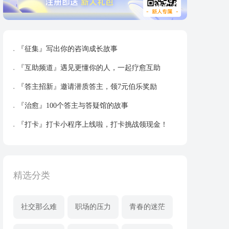
『征集』写出你的咨询成长故事
『互助频道』遇见更懂你的人，一起疗愈互助
『答主招新』邀请潜质答主，领7元伯乐奖励
『治愈』100个答主与答疑馆的故事
『打卡』打卡小程序上线啦，打卡挑战领现金！
精选分类
社交那么难
职场的压力
青春的迷茫