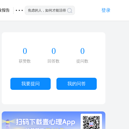
登录
业报告
0
0
0
获赞数
回答数
提问数
我要提问
我的问答