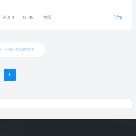
评论
0
06-06
举报
详情
练，一对一的心理陪伴
1