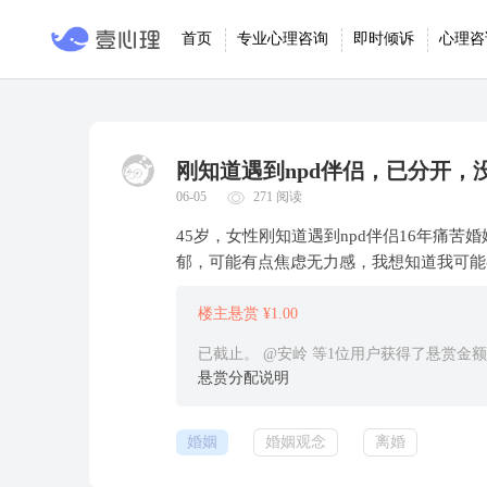
首页
专业心理咨询
即时倾诉
心理咨
刚知道遇到npd伴侣，已分开，
06-05
271 阅读
45岁，女性刚知道遇到npd伴侣16年痛
郁，可能有点焦虑无力感，我想知道我可能
楼主悬赏 ¥1.00
已截止。 @安岭 等1位用户获得了悬赏金额
悬赏分配说明
婚姻
婚姻观念
离婚