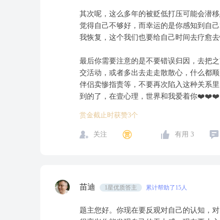
其次呢，这么多年的被贬低打压可能会潜移
觉得自己不够好，而幸运的是你感知到自己
我恢复，这个我们也要给自己时间去疗愈去
最后你需要注意的是不要错误归因，去把之
交活动，或者多出去走走散散心，什么都顺
伴侣卖惨指责等，不要再次陷入这种关系里
到的了，在壹心理，世界和我爱着你❤️❤️❤️
赏金截止时获赞3个
关注
有用
3
苗迪
1星优质答主
累计帮助了15人
题主您好。你现在要反观对自己的认知，对