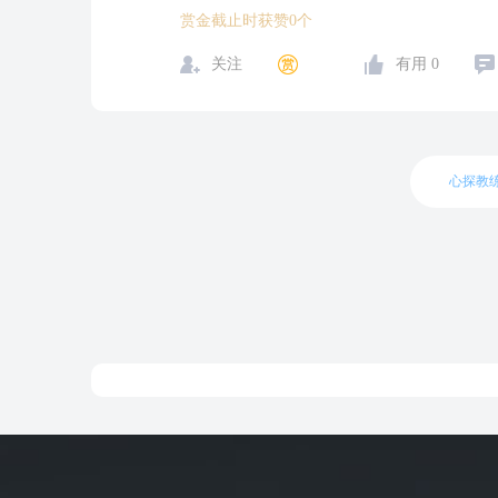
赏金截止时获赞0个
关注
有用
0
心探教