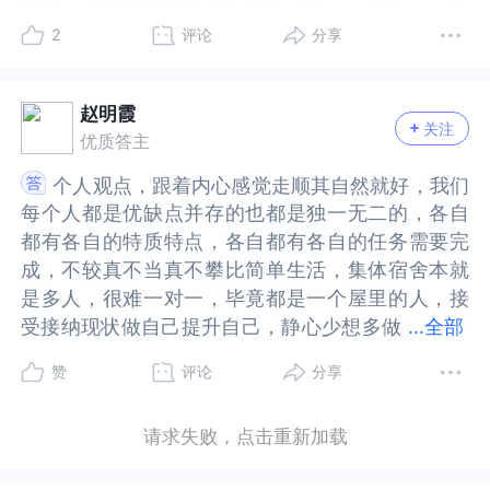
其实好多人都困在这样的模式里面，而你能够勇敢
其实好多人都困在这样的模式里面，而你能够勇敢
三个人的时候，你可能会觉得自己是不重要的。而
的时候，你可能会觉得自己是不重要的。而当自己
会更加讨厌和她们呆在一起。这又会让你想到什么
讨厌和她们呆在一起。这又会让你想到什么呢？可
地说出来，我觉得已经是非常好的了，毕竟只有看
地说出来，我觉得已经是非常好的了，毕竟只有看
2
评论
分享
当自己不重要时，你就会觉得失去自我价值感。但
不重要时，你就会觉得失去自我价值感。但是其实
呢？可以多说一说你的讨厌的感受吗？3.看到自己
以多说一说你的讨厌的感受吗？3.看到自己在这样
见才能疗愈，也只有去面对才能真正解决问题，对
见才能疗愈，也只有去面对才能真正解决问题，对
是其实自我价值，一直都是自己赋予自己的；而不
自我价值，一直都是自己赋予自己的；而不是别人
在这样的关系中，你厌恶，焦虑，不安。你可以闭
的关系中，你厌恶，焦虑，不安。你可以闭着眼睛
吧？2.允许和接纳自己会有这样的不舒服，你也需
吧？2.允许和接纳自己会有这样的不舒服，你也需
是别人给到你的。当在三个人的友谊中两个人走得
给到你的。当在三个人的友谊中两个人走得比较近
着眼睛感受一下你的身体，你的呼吸，你的肌肉，
感受一下你的身体，你的呼吸，你的肌肉，你的大
赵明霞
要去通过一些方式来表达出自己的真实感受，从个
要去通过一些方式来表达出自己的真实感受，从个
关注
比较近时，你会觉得自己是一个局外人。可能三个
时，你会觉得自己是一个局外人。可能三个人的友
你的大脑状态。当我们呼吸急促，肌肉紧绷，大脑
脑状态。当我们呼吸急促，肌肉紧绷，大脑纷乱，
优质答主
人成长的角度来看，也只有我们能够在内心中完成
人成长的角度来看，也只有我们能够在内心中完成
人的友谊时，你会害怕会不会走着走着朋友就跟你
谊时，你会害怕会不会走着走着朋友就跟你分散
纷乱，在这样的焦躁的状态下，我们看待事情都会
在这样的焦躁的状态下，我们看待事情都会带上一
对那个理想中的完美妈妈的哀悼，我们才能够走出
对那个理想中的完美妈妈的哀悼，我们才能够走出
个人观点，跟着内心感觉走顺其自然就好，我们
个人观点，跟着内心感觉走顺其自然就好，我们
分散了；但是这本来就是友谊的一部分。这可能会
了；但是这本来就是友谊的一部分。这可能会涉及
带上一种急切和防御。相较于心平气和的状态，会
种急切和防御。相较于心平气和的状态，会更难做
这种对二元关系的执着，放下理想期待，成为更独
这种对二元关系的执着，放下理想期待，成为更独
每个人都是优缺点并存的也都是独一无二的，各自
每个人都是优缺点并存的也都是独一无二的，各自
涉及安全感的部分。有可能你会觉得三个人的友
安全感的部分。有可能你会觉得三个人的友谊，会
更难做出有利于自己的选择。所以越是状况复杂，
出有利于自己的选择。所以越是状况复杂，越是要
立的自己之后，你在三元甚至多元关系中都会感到
立的自己之后，你在三元甚至多元关系中都会感到
都有各自的特质特点，各自都有各自的任务需要完
都有各自的特质特点，各自都有各自的任务需要完
谊，会让你没有安全感；可能会有随时抛弃自己的
让你没有安全感；可能会有随时抛弃自己的危机
越是要沉下心来，看自己，问自己：你是什么感
沉下心来，看自己，问自己：你是什么感受，你有
更自在，因为你不再需要只是通过和某一个人的固
更自在，因为你不再需要只是通过和某一个人的固
成，不较真不当真不攀比简单生活，集体宿舍本就
成，不较真不当真不攀比简单生活，集体宿舍本就
危机感。但是我们的人生本来就是阶段性的，每个
感。但是我们的人生本来就是阶段性的，每个阶段
受，你有什么想法。重新和自己进行核对，一条一
什么想法。重新和自己进行核对，一条一条梳理清
定关系来确认自己的价值，你非常确定，不管在怎
定关系来确认自己的价值，你非常确定，不管在怎
是多人，很难一对一，毕竟都是一个屋里的人，接
是多人，很难一对一，毕竟都是一个屋里的人，接
阶段都有那个阶段的朋友。你最好的办法是可以让
都有那个阶段的朋友。你最好的办法是可以让自己
条梳理清楚，我们自然会有自己的答案。建议你寻
楚，我们自然会有自己的答案。建议你寻找心理咨
样的关系中，在怎样的情境中，你都是有价值的。
样的关系中，在怎样的情境中，你都是有价值的。
...
全部
受接纳现状做自己提升自己，静心少想多做
受接纳现状做自己提升自己，静心少想多做多学随
自己培养一些自己可以一个人做的事情，来让自己
培养一些自己可以一个人做的事情，来让自己觉得
找心理咨询师的帮助，和你一起梳理内心的感受。
询师的帮助，和你一起梳理内心的感受。把自己无
在潜意识里，我们会觉得这个世界上有一个理想的
在潜意识里，我们会觉得这个世界上有一个理想的
多学随缘而为。
缘而为。
觉得有安全感。当你有安全感时，你就不会一直需
有安全感。当你有安全感时，你就不会一直需要透
把自己无处可诉说的内容先到一个安全的地方讲一
处可诉说的内容先到一个安全的地方讲一讲。再看
赞
评论
分享
妈妈，她会一直和我们在一起，但现实的残酷就在
妈妈，她会一直和我们在一起，但现实的残酷就在
要透过友谊来给到你这一部分。衷心祝福题主你现
过友谊来给到你这一部分。衷心祝福题主你现在所
讲。再看下面怎么办。最后，你问自己是不是坏，
下面怎么办。最后，你问自己是不是坏，见不得人
于，人真的不可能一直停留在婴儿阶段，我们会长
于，人真的不可能一直停留在婴儿阶段，我们会长
在所面对的问题，能够早日得到一个有效的解决。
面对的问题，能够早日得到一个有效的解决。现在
见不得人家好。其实你把自己放在了一种竞争关系
家好。其实你把自己放在了一种竞争关系中，而你
大，妈妈也会变老，至于朋友，也很难会一直固定
大，妈妈也会变老，至于朋友，也很难会一直固定
请求失败，点击重新加载
现在我能想到的，就以上这些了。希望我以上的回
我能想到的，就以上这些了。希望我以上的回答对
中，而你设想的这个竞争是有输赢的，我想在这样
设想的这个竞争是有输赢的，我想在这样的设定
在一起，这就是真实的世界，虽然很残酷，但是我
在一起，这就是真实的世界，虽然很残酷，但是我
答对题主你有所帮助及启发。我是答主天天好好学
题主你有所帮助及启发。我是答主天天好好学习。
的设定里，输了心理不舒服，不服气，都是非常正
里，输了心理不舒服，不服气，都是非常正常的感