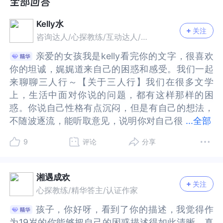
我感觉难受是因为我现在处于一个尴尬的关系中，
我感觉难受是因为我现在处于一个尴尬的关系中，
至于怎么尴尬呢，我举个例子，比如等人，我和杨
至于怎么尴尬呢，我举个例子，比如等人，我和杨
Kelly水
同学以前属于双方的搭子，几乎是什么事都一起的
同学以前属于双方的搭子，几乎是什么事都一起的
关注
咨询达人/心探教练/互动达人/心理作者
状态，自从这一学期开始，刘同学和她上学期的搭
状态，自从这一学期开始，刘同学和她上学期的搭
子不一起玩了后，在宿舍里她就只能找杨同学说
子不一起玩了后，在宿舍里她就只能找杨同学说
亲爱的女孩我是kelly看完你的文字，很喜欢
亲爱的女孩我是kelly看完你的文字，很喜欢
话，但是我不爱和杨同学聊天，我更多是专注自
话，但是我不爱和杨同学聊天，我更多是专注自
你的坦诚，娓娓道来自己的困惑和感受。我们一起
你的坦诚，娓娓道来自己的困惑和感受。我们一起
己，偶尔聊两句就忙自己的事了，后来刘同学开始
己，偶尔聊两句就忙自己的事了，后来刘同学开始
来聊聊三人行～【关于三人行】我们在很多文学
来聊聊三人行～【关于三人行】我们在很多文学
让杨同学叫她起床，她要和我们一起上课，准确来
让杨同学叫她起床，她要和我们一起上课，准确来
上，生活中面对你说的问题，都有这样那样的困
上，生活中面对你说的问题，都有这样那样的困
说我认为她想和杨同学一起上课，我有点介意，但
说我认为她想和杨同学一起上课，我有点介意，但
惑。你说自己性格有点沉闷，但是有自己的想法，
惑。你说自己性格有点沉闷，但是有自己的想法，
是我没有说，因为会让杨同学很难做。
是我没有说，因为会让杨同学很难做。
不随波逐流，能听取意见，说明你对自己很
不随波逐流，能听取意见，说明你对自己很了解，
...
全部
在后来的一段时间里，刘同学是一个活泼搞笑的女
在后来的一段时间里，刘同学是一个活泼搞笑的女
了解，也会自我反思，这个特别难得。也许不是你
也会自我反思，这个特别难得。也许不是你沉闷，
9
评论
分享
生经常能和杨同学玩到一起去，在宿舍里每天相处
生经常能和杨同学玩到一起去，在宿舍里每天相处
沉闷，而是你比较内敛，比较善于思考。你们三个
而是你比较内敛，比较善于思考。你们三个人日常
都变得更亲密了，我这时候就有点吃醋了，然后杨
都变得更亲密了，我这时候就有点吃醋了，然后杨
人日常是朋友，有段时间你和杨同学属于双方的搭
是朋友，有段时间你和杨同学属于双方的搭子，几
同学有次和我说她想邀请我去她家玩，我说你不叫
同学有次和我说她想邀请我去她家玩，我说你不叫
子，几乎是什么事都一起的状态，这个过程很默
乎是什么事都一起的状态，这个过程很默契，也很
湘遇成欢
刘同学吗？她说不，当时我悬着的心好像又放下
刘同学吗？她说不，当时我悬着的心好像又放下
关注
契，也很简单，形成了一种习惯的方式。我们这里
简单，形成了一种习惯的方式。我们这里可以思考
心探教练/精华答主/认证作家
了，这种三人行的状态又持续了很多天，我都快要
了，这种三人行的状态又持续了很多天，我都快要
可以思考一下：没有杨同学的时候，你以前和自己
一下：没有杨同学的时候，你以前和自己如何相处
孩子，你好呀，看到了你的描述，我觉得作
孩子，你好呀，看到了你的描述，我觉得作
习惯了她们比我玩的好了，刘同学也和我没啥矛
习惯了她们比我玩的好了，刘同学也和我没啥矛
如何相处的呢？也因为习惯了一下杨同学，忘记了
的呢？也因为习惯了一下杨同学，忘记了你本来就
为19岁的你能够把自己的困惑描述得如此清晰，真
为19岁的你能够把自己的困惑描述得如此清晰，真