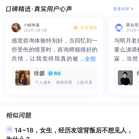
们没有办法去改变。所以，弗洛伊德才说，人生就
们没有办法去改变。所以，弗洛伊德才说，人生就
习。在壹心理这里，世界和我爱着你。祝好
在壹心理这里，世界和我爱着你。祝好
常的感受。而为什么有的人不这样想，可能是每个
受。而为什么有的人不这样想，可能是每个人的设
是一个需要不断去哀悼的过程，因为，我们一直在
是一个需要不断去哀悼的过程，因为，我们一直在
更多好评
哦！！！！！！！
哦！！！！！！！
人的设定想法是不一样的。所以不着急用对错去评
定想法是不一样的。所以不着急用对错去评判自
失去，那么，我们也需要学会去对这个想象中的理
失去，那么，我们也需要学会去对这个想象中的理
判自己，而是理解自己为什么有这样的想法。以上
己，而是理解自己为什么有这样的想法。以上思路
想的完美妈妈进行一个哀悼，因为她并不存在，放
想的完美妈妈进行一个哀悼，因为她并不存在，放
小鲸鱼璇
匿名用
非常满意
思路供你参考，祝好。
供你参考，祝好。
2026-08-06
2026-
下对朋友的理想期待，也放下对这种二元关系的执
下对朋友的理想期待，也放下对这种二元关系的执
着，允许自己会难过，毕竟这里面就是有很大的丧
着，允许自己会难过，毕竟这里面就是有很大的丧
感觉咨询体验特别好，当回忆到一
感觉咨询体验特别好，当回忆到一
与明月老
与明月老
失，有失去就必然会有难过和哀伤，这是很正常
失，有失去就必然会有难过和哀伤，这是很正常
些受伤的情景时，咨询师能很好的
些受伤的情景时，咨询师能很好的
要么涕泗
要么涕泗
的。我觉得你可以通过书写的方式去写出当下你最
的。我觉得你可以通过书写的方式去写出当下你最
共情，让我觉得我真的被
共情，让我觉得我真的被抱住了。
寐，当然
寐，当然
...
全部
真实的感受，可以以自己在婴儿时期的视角来写，
真实的感受，可以以自己在婴儿时期的视角来写，
抱住了。咨询完我会感觉，内心有
咨询完我会感觉，内心有一部分未
二十多年
的抑塞之
也可以针对这段关系来写，表达即舒缓，当你能够
也可以针对这段关系来写，表达即舒缓，当你能够
徐媛
一部分未处理的情绪被注意到了，
处理的情绪被注意到了，而且当咨
来，觉得
不必再踽
去真诚一致地写出自己最真实的感受，就是在处理
去真诚一致地写出自己最真实的感受，就是在处理
个人成长
情绪管理
人际关系
而且当咨询师准确说出我当时的情
询师准确说出我当时的情绪，我感
再困于桎
梏，更不
之前的未完成情结了。另外，你也可以去觉察和处
之前的未完成情结了。另外，你也可以去觉察和处
绪，我感觉当时那个弱小的小女孩
觉当时那个弱小的小女孩被看到
积，靡有
孑遗。“
理一下自己的限制性信念，就是去看看当他们俩个
理一下自己的限制性信念，就是去看看当他们俩个
被看到了，做完咨询，确实内心感
了，做完咨询，确实内心感觉轻快
云起时”
时”，此
在一起的时候，你的具体想法是什么，在你的难过
在一起的时候，你的具体想法是什么，在你的难过
觉轻快了很多，感觉轻松了。很感
了很多，感觉轻松了。很感谢咨询
前行。
行。
的背后，你的具体信念是什么，这个是一个很好的
的背后，你的具体信念是什么，这个是一个很好的
认识自己的方式，也许，你的想法是，他们两个好
认识自己的方式，也许，你的想法是，他们两个好
谢咨询师姐姐！
师姐姐！
了，说明我没有价值了，我就不值得被喜欢等等。
了，说明我没有价值了，我就不值得被喜欢等等。
14~18，女生，经历友谊背叛后不想见人，
你会发现，真正让你难受的是这些内在对自己的攻
你会发现，真正让你难受的是这些内在对自己的攻