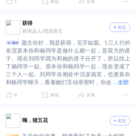
7
评论
分享
我和我闺蜜要多。我也很介意。我也没讲，担心和
蜜要多。我也很介意。我也没讲，担心和顾虑跟你
养育者）的关系其实是我们在其他所有人际关系中
者）的关系其实是我们在其他所有人际关系中的原
尊重她的想法，选择，保持一定距离也有利于友谊
的想法，选择，保持一定距离也有利于友谊的长
顾虑跟你一样。好啦，好啦大姐姐，我们言归正
一样。好啦，好啦大姐姐，我们言归正传。首先你
的原型，我们的成长都需要经历一个所谓的共生阶
型，我们的成长都需要经历一个所谓的共生阶段，
的长久。重要的是你并不喜欢参与她们，所以是你
久。重要的是你并不喜欢参与她们，所以是你主动
传。首先你并不是坏，并不是见不得别人好。相
并不是坏，并不是见不得别人好。相反，你对感情
段，这个我作为一个生过孩子的妈妈是深有体会
这个我作为一个生过孩子的妈妈是深有体会的，就
主动选择了自己喜欢的方式。【关于个人成长】每
选择了自己喜欢的方式。【关于个人成长】每个人
获得
关注
反，你对感情很专一，相信你为人处事也是很得体
很专一，相信你为人处事也是很得体到位的。不然
的，就是，在这个健康的共生阶段，婴儿和妈妈是
是，在这个健康的共生阶段，婴儿和妈妈是一体
个人成长环境不一样，有些人比较专一，在家里和
成长环境不一样，有些人比较专一，在家里和母亲
咨询达人/优质答主
到位的。不然你的搭子怎么可能跟你玩了这么多年
你的搭子怎么可能跟你玩了这么多年咩。其次，就
一体的，也是排他性的，并且妈妈对孩子的需求几
的，也是排他性的，并且妈妈对孩子的需求几乎是
母亲或者父亲关系好，久了会发现其实也会有疏忽
或者父亲关系好，久了会发现其实也会有疏忽另外
题主你好，我是获得，见字如面。1.三人行的
题主你好，我是获得，见字如面。1.三人行的
咩。其次，就是解决这个问题。既然不想闹不愉快
是解决这个问题。既然不想闹不愉快撕破脸皮，可
乎是全然满足的，也就是我们所说的处在一种融合
全然满足的，也就是我们所说的处在一种融合状
另外一个人。例如母女关系好的人，一些家庭父亲
一个人。例如母女关系好的人，一些家庭父亲也会
友谊原本你和杨同学是做什么都一起，是双方的搭
友谊原本你和杨同学是做什么都一起，是双方的搭
撕破脸皮，可以私底下找你搭子诉说，要相信，多
以私底下找你搭子诉说，要相信，多年的陪伴绝对
状态。但是，人是需要长大的，随着婴儿的成长，
态。但是，人是需要长大的，随着婴儿的成长，就
也会孤单。其实很多时候我们反过来思考，距离可
孤单。其实很多时候我们反过来思考，距离可以让
子。现在刘同学因为和她的搭子分开了，所以找上
子。现在刘同学因为和她的搭子分开了，所以找上
年的陪伴绝对比得过一时的友情。也不用担心搭子
比得过一时的友情。也不用担心搭子觉得你小心
就需要面对分离，如果前期融合不够，或者说分离
需要面对分离，如果前期融合不够，或者说分离的
以让每个人有空间：你可以偶尔和刘同学玩。偶尔
每个人有空间：你可以偶尔和刘同学玩。偶尔也可
了杨同学一起。原本你和杨同学一起，现在变成了
了杨同学一起。原本你和杨同学一起，现在变成了
觉得你小心眼，可以说我很重视我们之间的感情，
眼，可以说我很重视我们之间的感情，请不要勿视
的时候有比较大的创伤，我们就容易固着在这个阶
时候有比较大的创伤，我们就容易固着在这个阶
也可以二个人继续，但是杨同学也是独立的个体，
以二个人继续，但是杨同学也是独立的个体，她也
三个人一起。刘同学在相处中活泼搞笑，也更喜欢
三个人一起。刘同学在相处中活泼搞笑，也更喜欢
请不要勿视我。你看看怎么样？至于搭子，其实可
我。你看看怎么样？至于搭子，其实可以分门别
段，形成心理学中所说的未完成事件，正是因为未
段，形成心理学中所说的未完成事件，正是因为未
她也可以选择自己的生活，朋友。你们会毕业，她
可以选择自己的生活，朋友。你们会毕业，她和我
和杨同学聊天，看着她们互动亲密时，你会
和杨同学聊天，看着她们互动亲密时，你会觉得有
...
全部
以分门别类，比如说玩游戏的时候找一个游戏搭
类，比如说玩游戏的时候找一个游戏搭子，想聊天
完成，所以才会一直循环，潜意识循环的目的或许
完成，所以才会一直循环，潜意识循环的目的或许
和我都会有不同的人生，也许这时候做一些自己想
都会有不同的人生，也许这时候做一些自己想做的
觉得有点吃醋。你在默默衡量，你和刘同学谁是杨
点吃醋。你在默默衡量，你和刘同学谁是杨同学最
子，想聊天的时候找一个聊天搭子，想学习的时候
的时候找一个聊天搭子，想学习的时候找一个学习
并不是想要我们如此痛苦，而是希望我们可以真正
并不是想要我们如此痛苦，而是希望我们可以真正
做的事，学校里学习乐器，或者学习语言，毕业后
事，学校里学习乐器，或者学习语言，毕业后你会
6
评论
分享
同学最好的搭子呢？你以为她们看起来最亲密，但
好的搭子呢？你以为她们看起来最亲密，但是杨同
找一个学习搭子，想参加社交活动的时候找一个社
搭子，想参加社交活动的时候找一个社交搭子。不
地去完成它，但如果我们没有觉察到这一点，就很
地去完成它，但如果我们没有觉察到这一点，就很
你会收获更多。我们可以有朋友，但是这里有边
收获更多。我们可以有朋友，但是这里有边界，也
是杨同学却只邀请你不邀请刘同学，这让你悬着的
学却只邀请你不邀请刘同学，这让你悬着的心又放
交搭子。不需要深入，了解他们，对他们好。需要
需要深入，了解他们，对他们好。需要做事的时候
难去完成，而是会无意识地循环，这也是为什么心
难去完成，而是会无意识地循环，这也是为什么心
界，也有每个人的性格，可以要求自己，但是无法
有每个人的性格，可以要求自己，但是无法要求他
心又放下了。最后，你讲你和刘同学也没有什么矛
下了。最后，你讲你和刘同学也没有什么矛盾，但
做事的时候再交流就好。然后只要对最好搭子了解
再交流就好。然后只要对最好搭子了解关心就好，
理学说我们要让潜意识意识化，才能实现真正的疗
理学说我们要让潜意识意识化，才能实现真正的疗
要求他人。你可以表达自己的想法，自己的情感洁
人。你可以表达自己的想法，自己的情感洁癖，也
嗨，猪五花
关注
盾，但是三个人的友谊让你非常难受，你希望你和
是三个人的友谊让你非常难受，你希望你和杨同学
关心就好，这样就不影响你的情感洁癖啦。大姐
这样就不影响你的情感洁癖啦。大姐姐，我们先试
愈。你可以去了解一下你的早期经历，是否你的妈
愈。你可以去了解一下你的早期经历，是否你的妈
癖，也许也有你早期的经历重现。高中初中的我们
许也有你早期的经历重现。高中初中的我们还小，
杨同学拥有一对一的关系。你以前的解决办法有要
拥有一对一的关系。你以前的解决办法有要不放弃
姐，我们先试一下嘛。说不定还可以找到新的最好
一下嘛。说不定还可以找到新的最好搭子。走出难
妈或其他重要养育者并没有在你的婴儿时期给到你
妈或其他重要养育者并没有在你的婴儿时期给到你
还小，也许无法知道边界，独立的个体，大学期间
也许无法知道边界，独立的个体，大学期间不一