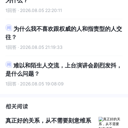
为什么？
击的想法。因为如果是换一个人，她可能会有其他
击的想法。因为如果是换一个人，她可能会有其他
1回答 · 2026.08.05 22:20:11
的想法，比如，她可能会觉得，真好，有三个人可
的想法，比如，她可能会觉得，真好，有三个人可
以一起玩，更有意思了等等。之所以会有想法上的
以一起玩，更有意思了等等。之所以会有想法上的
为什么我不喜欢跟权威的人和指责型的人交
差别，也是因为我们不同的人生经历形成了不同的
差别，也是因为我们不同的人生经历形成了不同的
思维模式，但这个思维模式是可以改变的，告诉自
思维模式，但这个思维模式是可以改变的，告诉自
往？
己这些想法不代表事实，你是可以选择新的积极的
己这些想法不代表事实，你是可以选择新的积极的
1回答 · 2026.08.05 21:19:33
想法的，比如，他们两个好，不意味着我不好，我
想法的，比如，他们两个好，不意味着我不好，我
们可以同时成为好朋友，在三人关系里，我也是有
们可以同时成为好朋友，在三人关系里，我也是有
难以和陌生人交流，上台演讲会剧烈发抖，
价值的等等。当然，转变肯定不是一蹴而就的，而
价值的等等。当然，转变肯定不是一蹴而就的，而
是需要循序渐进，你也可以暂时想一些可以更好的
是需要循序渐进，你也可以暂时想一些可以更好的
是什么问题？
过渡的方法，比如，有时候也坦诚地告诉杨同学，
过渡的方法，比如，有时候也坦诚地告诉杨同学，
1回答 · 2026.08.05 19:08:09
是否可以和她一起两个人相处，你比较喜欢这样的
是否可以和她一起两个人相处，你比较喜欢这样的
感觉，一方面可以让她感受到你对她的重视，另一
感觉，一方面可以让她感受到你对她的重视，另一
方面，我们也可以慢慢过渡，试着有时候两个人相
方面，我们也可以慢慢过渡，试着有时候两个人相
处，有时候三个人一起，因为要一下子完全适应三
处，有时候三个人一起，因为要一下子完全适应三
个人的关系，也是很难的。最后，我想说，要彻底
个人的关系，也是很难的。最后，我想说，要彻底
真正好的关系，从不需要刻意维系
打破这个循坏，还需要回到自己，就是不通过任何
打破这个循坏，还需要回到自己，就是不通过任何