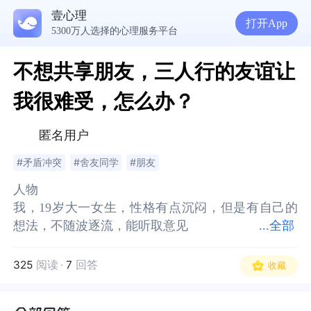
壹心理
打开App
5300万人选择的心理服务平台
不想共享朋友，三人行的友谊让
我很难受，怎么办？
匿名用户
#矛盾冲突
#舍友同学
#朋友
人物
人物
我，19岁大一女生，性格有点沉闷，但是有自己的
我，19岁大一女生，性格有点沉闷，但是有自己的
想法，不随波逐流，能听取意见
想法，不随波逐流，能听取意见
...
全部
朋友兼室友:杨同学和刘同学
朋友兼室友:杨同学和刘同学
地点
地点
325
阅读
·
7
回答
收藏
大学生活
大学生活
故事
故事