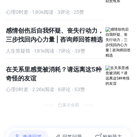
关系来确定自己的价值，而是处理好和自己的关
关系来确定自己的价值，而是处理好和自己的关
心理0时差 · 1.80k阅读 · 3评论 · 25赞
系，放下对理想父母和理想朋友的期待后，我们要
系，放下对理想父母和理想朋友的期待后，我们要
学会做自己的理想父母和理想朋友，在自己的内在
学会做自己的理想父母和理想朋友，在自己的内在
形成一个永远不会抛弃自己的稳定的客体，这样，
形成一个永远不会抛弃自己的稳定的客体，这样，
感情创伤后自我怀疑、丧失行动力，
你才能真正走向独立，那个时候，你在多元关系中
你才能真正走向独立，那个时候，你在多元关系中
三步找回内心力量 | 咨询师回答精选
也都会是非常自在的。至于怎么做自己的理想父母
也都会是非常自在的。至于怎么做自己的理想父母
人生答疑馆 · 1.81k阅读 · 7评论 · 39赞
和理想朋友，就需要我们不断地练习自我关怀，推
和理想朋友，就需要我们不断地练习自我关怀，推
荐你看《静观自我关怀勇敢爱自己的51项练习》，
荐你看《静观自我关怀勇敢爱自己的51项练习》，
还有《恰如其分的孤独》。以上，供你参考，祝
还有《恰如其分的孤独》。以上，供你参考，祝
在关系里感觉被消耗？请远离这5种
好！
好！
奇怪的友谊
心理0时差 · 2.26k阅读 · 6评论 · 53赞
已展示全部
3
邀请回答
回答问题
抱抱题主