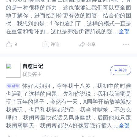
盾，但是我心里还是有芥蒂，我私心想只有一个搭
盾，但是我心里还是有芥蒂，我私心想只有一个搭
你本来就是很独立的女孩。也许也有被打破习惯
是很独立的女孩。也许也有被打破习惯的“烦恼”，
的是一种很棒的能力，这也能够让我们可以更全面
的是一种很棒的能力，这也能够让我们可以更全面
子，而不是和别人共享，这很难受，但是我没办法
子，而不是和别人共享，这很难受，但是我没办法
的“烦恼”，打破了以往的习惯？被打破这个关系开
打破了以往的习惯？被打破这个关系开始其实每个
地了解你，进而给到你更有效的回答。结合你的困
地了解你，进而给到你更有效的回答。结合你的困
说出我的想法，这会让我们三个的关系变得更尴
说出我的想法，这会让我们三个的关系变得更尴
始其实每个人都会不舒服，反之也是你的选择。你
人都会不舒服，反之也是你的选择。你是一个有自
扰，我想到的是：1.你也看到了，这样的模式一直是
扰，我想到的是：1.你也看到了，这样的模式一直是
尬，我这个时候也不占优势，最后撕破脸皮谁都不
尬，我这个时候也不占优势，最后撕破脸皮谁都不
是一个有自己想法的女孩，其实内心很丰富，就如
己想法的女孩，其实内心很丰富，就如你说日常更
在重复和循环的，这也是弗洛伊德所说的强
在重复和循环的，这也是弗洛伊德所说的强迫性重
...
全部
占便宜，但是继续这样我会更讨厌和她们待在一
占便宜，但是继续这样我会更讨厌和她们待在一
你说日常更多是专注自己，偶尔聊两句就忙自己的
多是专注自己，偶尔聊两句就忙自己的事了。其实
迫性重复，我们只有找到源头，才能真正打破这个
复，我们只有找到源头，才能真正打破这个循环。
起，我觉得我是有情感洁癖的，我的好都只能有一
起，我觉得我是有情感洁癖的，我的好都只能有一
事了。其实这里可以：杨同学的性格，她可以接受
这里可以：杨同学的性格，她可以接受她人的要
9
评论
分享
循环。我试着从精神分析流派的视角来给到你一些
我试着从精神分析流派的视角来给到你一些解释，
个人承担，那另一个人也只能把她的好只分给我，
个人承担，那另一个人也只能把她的好只分给我，
她人的要求，可以接纳他人上课，在她心里也许觉
求，可以接纳他人上课，在她心里也许觉得你们都
解释，从你的描述来看，我感觉你还处在一种二元
从你的描述来看，我感觉你还处在一种二元关系
我在高中初中都有相同的经历，我初中是重新找了
我在高中初中都有相同的经历，我初中是重新找了
得你们都是同学，你们之间关系并没有特别？也许
是同学，你们之间关系并没有特别？也许你介意，
关系中，不知道如何去处理三角关系，在面对三角
中，不知道如何去处理三角关系，在面对三角关系
一个朋友，高中是自己单独出来，但是很抑郁，但
一个朋友，高中是自己单独出来，但是很抑郁，但
你介意，但是同时你也善解人意，并会压抑自己的
但是同时你也善解人意，并会压抑自己的情绪。这
自愈日记
关注
关系的时候，你很难接纳有另一个人的存在，要么
的时候，你很难接纳有另一个人的存在，要么选择
是大学我的圈子太小了和班里其他人也不熟，我不
是大学我的圈子太小了和班里其他人也不熟，我不
情绪。这里也有你和刘同学性格的差异，她是一个
里也有你和刘同学性格的差异，她是一个活泼搞笑
优质答主
选择退出，要么再找一个新的二元关系，但你可能
退出，要么再找一个新的二元关系，但你可能也感
知道怎么办了，我能接受自己一个人，但是我接受
知道怎么办了，我能接受自己一个人，但是我接受
活泼搞笑的女生，也可以经常和杨同学玩到一起：
的女生，也可以经常和杨同学玩到一起：并不是她
你好大姐姐，今年我十八岁，我初中的时候
你好大姐姐，今年我十八岁，我初中的时候
也感受到了，这并不能从根本上解决问题，因为在
受到了，这并不能从根本上解决问题，因为在每一
不了看着杨同学和刘同学在我退出后继续一起共
不了看着杨同学和刘同学在我退出后继续一起共
并不是她们不想和你玩，是你起自己有选择，你更
们不想和你玩，是你起自己有选择，你更喜欢做自
也遇到了这样的问题。先和你说说：我和我闺蜜是
也遇到了这样的问题。先和你说说：我和我闺蜜是
每一个时期，你还是会遇到同样的人际关系困境，
个时期，你还是会遇到同样的人际关系困境，为什
事，我是不是坏啊，见不得人家好
事，我是不是坏啊，见不得人家好
喜欢做自己喜欢做的事。也许短暂看来在宿舍里她
己喜欢做的事。也许短暂看来在宿舍里她们每天相
玩了五年的搭子，突然有一天，A同学开始放学就找
玩了五年的搭子，突然有一天，A同学开始放学就找
为什么会这样？因为我们的内在模式没有变，我们
么会这样？因为我们的内在模式没有变，我们外在
们每天相处都变得更亲密了，其实真正的关系是需
处都变得更亲密了，其实真正的关系是需要时间
我俩玩，也是和我俩都说话。我当时嘴笨，不怎么
我俩玩，也是和我俩都说话。我当时嘴笨，不怎么
外在的关系模式就会不断地循环重复。所以，我们
的关系模式就会不断地循环重复。所以，我们需要
要时间的。但是同学之间有些在意，一些不舒服；
的。但是同学之间有些在意，一些不舒服；还有你
理他，我闺蜜最快说话又风趣幽默，后面他就只跟
理他，我闺蜜最快说话又风趣幽默，后面他就只跟
需要从根源上去理解自己，为什么这么执著于两个
从根源上去理解自己，为什么这么执著于两个人的
还有你说的有点吃醋了，反而正常。也许下次有机
说的有点吃醋了，反而正常。也许下次有机会二个
我闺蜜聊天。我闺蜜都说A好像要强行插入
我闺蜜聊天。我闺蜜都说A好像要强行插入我们之间
...
全部
人的关系，这就需要回到我们的成长经历中去理解
关系，这就需要回到我们的成长经历中去理解了。
会二个人一起的时候，可以坦诚聊聊/这样杨同学也
人一起的时候，可以坦诚聊聊/这样杨同学也许也更
我们之间的感情。后来他们聊天次数和频率都比，
的感情。后来他们聊天次数和频率都比，我和我闺
了。我们在婴儿时期和妈妈（也可能是其他的重要
我们在婴儿时期和妈妈（也可能是其他的重要养育
许也更知道，她和你关系你是很在意她的。同时也
知道，她和你关系你是很在意她的。同时也尊重她