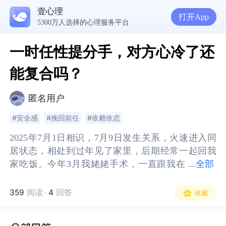
壹心理
打开App
5300万人选择的心理服务平台
一时任性提分手，对方心冷了还
能复合吗？
匿名用户
#安全感
#挽回前任
#依赖依恋
2025年7月1日相识，7月9日发生关系，火速进入同
2025年7月1日相识，7月9日发生关系，火速进入同
居状态，相处到过年见了家里，后期经常一起回我
居状态，相处到过年见了家里，后期经常一起回我
家吃饭。今年3月我姥姥手术，一直跟我在
家吃饭。今年3月我姥姥手术，一直跟我在医院陪床
...
全部
医院陪床照顾我姥姥，紧接着之后我爸爸住院复
照顾我姥姥，紧接着之后我爸爸住院复查，也一直
查，也一直陪着我。从开始到分手的前一个月，对
陪着我。从开始到分手的前一个月，对我都是很好
359
阅读
·
4
回答
收藏
我都是很好的，因为他的宠溺和忍让，让我忘乎所
的，因为他的宠溺和忍让，让我忘乎所以，忘记他
以，忘记他的感受，面子和对他的尊重。我父母很
的感受，面子和对他的尊重。我父母很喜欢他，他