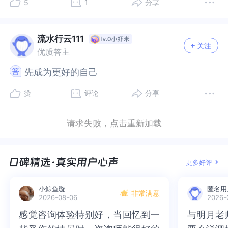
5
1
分享
情况吗？还是只在这段关系中是这样的状态呢？如
吗？还是只在这段关系中是这样的状态呢？如果这
还是会重现在你们现在的生活里。给自己一个机会
还是会重现在你们现在的生活里。给自己一个机会
果这是常态，根据客体关系理论的观点，你在关系
是常态，根据客体关系理论的观点，你在关系中的
深入的了解自己的内在，或者作为伴侣定期参加伴
深入的了解自己的内在，或者作为伴侣定期参加伴
中的状态就像是一个迫切想要被满足的婴儿，一下
状态就像是一个迫切想要被满足的婴儿，一下子想
侣咨询可能对你们来说会是更合适的选择。
侣咨询可能对你们来说会是更合适的选择。
流水行云111
关注
子想要跟对方非常亲密甚至融合，幻想对方能涵容
要跟对方非常亲密甚至融合，幻想对方能涵容自己
优质答主
自己的一切（尤其是情绪）。在这个状态下，对方
的一切（尤其是情绪）。在这个状态下，对方有可
先成为更好的自己
先成为更好的自己
有可能如何回应呢？根据对方的心灵发展阶段，他
能如何回应呢？根据对方的心灵发展阶段，他有可
有可能被激活了内在渴望被照顾的需要从而化身为
能被激活了内在渴望被照顾的需要从而化身为母亲
赞
评论
分享
母亲去照顾你，但很快会被消耗光，因为那些需求
去照顾你，但很快会被消耗光，因为那些需求是“他
是“他想要被满足的”而不是“他已经被满足的”。如果
想要被满足的”而不是“他已经被满足的”。如果他较
请求失败，点击重新加载
他较为成熟，那他可能会在界线上对这种婴儿般的
为成熟，那他可能会在界线上对这种婴儿般的依赖
依赖感到不适应。很显然在这段关系中，他一开始
感到不适应。很显然在这段关系中，他一开始也跟
也跟你一样，非常快速的参与到你的家庭中，甚至
你一样，非常快速的参与到你的家庭中，甚至还付
更多好评
还付出特别多精力和时间。假设他也是想要让这段
出特别多精力和时间。假设他也是想要让这段关系
关系快点构建起来，那你猜想他是出于什么动力想
快点构建起来，那你猜想他是出于什么动力想要构
小鲸鱼璇
匿名用
要构建这段关系呢？是否有想要构建婚姻家庭的动
建这段关系呢？是否有想要构建婚姻家庭的动力
非常满意
2026-08-06
2026-
力呢？又是什么让他感到特别失望，想要放弃这段
呢？又是什么让他感到特别失望，想要放弃这段关
感觉咨询体验特别好，当回忆到一
感觉咨询体验特别好，当回忆到一
与明月老
与明月老
关系呢？看起来他的态度很坚定，是什么让他这么
系呢？看起来他的态度很坚定，是什么让他这么确