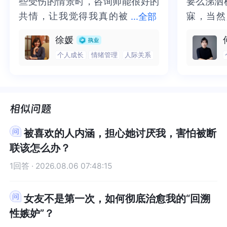
些受伤的情景时，咨询师能很好的
些受伤的情景时，咨询师能很好的
要么涕泗
要么涕泗
确定，这段关系不能再经营了呢？如果暂时放下挽
定，这段关系不能再经营了呢？如果暂时放下挽回
共情，让我觉得我真的被
共情，让我觉得我真的被抱住了。
寐，当然
寐，当然
...
全部
回的迫切心，你对这段感情从零开始，到现在又回
的迫切心，你对这段感情从零开始，到现在又回归
归到冰点，你对他的感受都是怎么样的呢？其中有
到冰点，你对他的感受都是怎么样的呢？其中有哪
抱住了。咨询完我会感觉，内心有
咨询完我会感觉，内心有一部分未
二十多年
的抑塞之
徐媛
哪些感受，影响了你的态度的改变，又依赖他，又
些感受，影响了你的态度的改变，又依赖他，又愤
一部分未处理的情绪被注意到了，
处理的情绪被注意到了，而且当咨
来，觉得
不必再踽
个人成长
情绪管理
人际关系
愤怒到无法尊重他，又自我反省认错改变，在这些
怒到无法尊重他，又自我反省认错改变，在这些过
而且当咨询师准确说出我当时的情
询师准确说出我当时的情绪，我感
再困于桎
梏，更不
过程中哪些感受对你的影响最大？如果这些疑问都
程中哪些感受对你的影响最大？如果这些疑问都很
绪，我感觉当时那个弱小的小女孩
觉当时那个弱小的小女孩被看到
积，靡有
孑遗。“
很模糊，那么我们可能也不容易发现挽回这段关系
模糊，那么我们可能也不容易发现挽回这段关系的
被看到了，做完咨询，确实内心感
了，做完咨询，确实内心感觉轻快
云起时”
时”，此
的有效策略吧。你觉得呢？
有效策略吧。你觉得呢？
觉轻快了很多，感觉轻松了。很感
了很多，感觉轻松了。很感谢咨询
前行。
行。
谢咨询师姐姐！
师姐姐！
被喜欢的人内涵，担心她讨厌我，害怕被断
联该怎么办？
1回答 · 2026.08.06 07:48:15
女友不是第一次，如何彻底治愈我的“回溯
性嫉妒”？