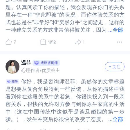
个人挺好的。说我再去家里堵就搬家，换工作。我
再去家里堵就搬家，换工作。我说不会，会给你时
这种特质在工作、生活中也许很高效，不过在情感
特质在工作、生活中也许很高效，不过在情感的世
题。认真阅读了你的描述，我会发现在你们的关系
题。认真阅读了你的描述，我会发现在你们的关系
说不会，会给你时间空间考虑，我们缓一缓，我会
间空间考虑，我们缓一缓，我会改。我走了。后期
的世界里，有时需要另一种节奏。我建议你可以把
界里，有时需要另一种节奏。我建议你可以把速度
里存在一种“非此即彼”的状况，而你体验关系的方
里存在一种“非此即彼”的状况，而你体验关系的方
改。我走了。后期正经事说话也会回复嗯嗯。我跟
正经事说话也会回复嗯嗯。我跟家里撒谎说他出差
速度放慢一点，留一点时间和空间沉淀一下，好让
放慢一点，留一点时间和空间沉淀一下，好让你的
式也总是在“非常好”和“突然分手”之间游走，这样的
式也总是在“非常好”和“突然分手”之间游走，这样的
家里撒谎说他出差了。这个说辞也提前只会过他。
了。这个说辞也提前只会过他。我妈妈发WX关心，
你的情绪跟上你的身体，尝试用语言表达你的情感
情绪跟上你的身体，尝试用语言表达你的情感而不
一种建立关系的方式非常值得被关注，因为
一种建立关系的方式非常值得被关注，因为它意味
...
全部
我妈妈发WX关心，他也顺着说了，并没有拆穿。昨
他也顺着说了，并没有拆穿。昨天发了反思信息，
而不仅是行动。也可以开启一段心理咨询，了解和
仅是行动。也可以开启一段心理咨询，了解和看见
它意味着这段关系的脆弱，似乎它不能承载更丰厚
着这段关系的脆弱，似乎它不能承载更丰厚的情
天发了反思信息，并没求原谅，也没求复合。他也
并没求原谅，也没求复合。他也回复了一句，赶紧
看见自己面对情感的状态。至于是否能复合，也许
自己面对情感的状态。至于是否能复合，也许可以
7
评论
1
的情谊，而这也许是你们关系相处到现在，出现“分
谊，而这也许是你们关系相处到现在，出现“分
回复了一句，赶紧研究挣钱吧。(分手前一个半月我
研究挣钱吧。(分手前一个半月我辞职了，然后也是
可以放在下一步。或许等你调整好自己的状态，先
放在下一步。或许等你调整好自己的状态，先与自
手”的必然。可能很多时候，你需要获得对方的宠
手”的必然。可能很多时候，你需要获得对方的宠
辞职了，然后也是因为经济问题焦虑，他总安慰我
因为经济问题焦虑，他总安慰我说别上火，有他
与自己的心会合了，复合是顺其自然的事情。我是
己的心会合了，复合是顺其自然的事情。我是心理
爱，获得对方情绪情感的支持，只有拥有这些才能
爱，获得对方情绪情感的支持，只有拥有这些才能
说别上火，有他呢）
呢）
心理咨询师黄苗，世界和我爱着你。
咨询师黄苗，世界和我爱着你。
温菲
关注
让你感受到短暂的满足，如果不是这样，你可能会
让你感受到短暂的满足，如果不是这样，你可能会
他1986年男
他1986年男
心理作者/优质答主
常常感到焦虑，暴躁，甚至需要逼迫对方，以此换
常常感到焦虑，暴躁，甚至需要逼迫对方，以此换
我1988年女
我1988年女
你好，我是咨询师温菲。虽然你的文章标题
你好，我是咨询师温菲。虽然你的文章标题
来你在关系中的安全感。你和对方在现实生活中也
来你在关系中的安全感。你和对方在现实生活中也
是想要从复合角度得到一些反馈，从你的描述中我
是想要从复合角度得到一些反馈，从你的描述中我
有着蛮大的差异，一种热烈的不平衡。你为什么会
有着蛮大的差异，一种热烈的不平衡。你为什么会
看到你在这段关系中的着急。你很快投入到一段亲
看到你在这段关系中的着急。你很快投入到一段亲
选择这样的一个人，火速的和他开展一段关系，是
选择这样的一个人，火速的和他开展一段关系，是
密关系，很快的允许对方参与到你原生家庭的生活
密关系，很快的允许对方参与到你原生家庭的生活
值得你自己认真思考的。他的离异不仅仅带着他的
值得你自己认真思考的。他的离异不仅仅带着他的
中（这在中国传统中这似乎是谈及婚姻的第一步
中（这在中国传统中这似乎是谈及婚姻的第一步
创伤，更多的，也带着你体验自己的方式。你们似
创伤，更多的，也带着你体验自己的方式。你们似
骤。），发生冲突后你很快的改变了态度。
骤。），发生冲突后你很快的改变了态度。不知道
...
全部
乎正在用自己的残缺来共同铸就一段看起来美好的
乎正在用自己的残缺来共同铸就一段看起来美好的
不知道这样的“很快”是你在亲密关系中常常出现的
这样的“很快”是你在亲密关系中常常出现的情况
感情。但关系里的疲惫是掩饰不了的，过去的模式
感情。但关系里的疲惫是掩饰不了的，过去的模式