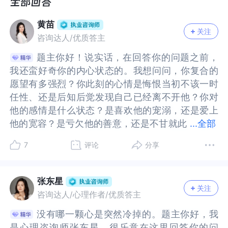
喜欢他，他是特别特别孝顺的人。我是孝，但不会
是特别特别孝顺的人。我是孝，但不会顺，跟父母
顺，跟父母脾气急躁不会控制情绪，他也说过我。
脾气急躁不会控制情绪，他也说过我。我总是控制
黄苗
我总是控制不住。他从小单亲，跟妈妈，从离婚就
不住。他从小单亲，跟妈妈，从离婚就再没见过父
关注
咨询达人/优质答主
再没见过父亲有过联系，前几年妈妈还因病去世
亲有过联系，前几年妈妈还因病去世了。他离异，
了。他离异，有一个16岁女儿，但女儿跟前妻生
有一个16岁女儿，但女儿跟前妻生活。我未婚未
题主你好！说实话，在回答你的问题之前，
题主你好！说实话，在回答你的问题之前，
活。我未婚未孕。然后今年5月17晚，因为我的无理
孕。然后今年5月17晚，因为我的无理取闹，追问逼
我还蛮好奇你的内心状态的。我想问问，你复合的
我还蛮好奇你的内心状态的。我想问问，你复合的
取闹，追问逼迫不让睡觉，必须说清楚，最后情绪
迫不让睡觉，必须说清楚，最后情绪爆发。出走，
愿望有多强烈？你此刻的心情是悔恨当初不该一时
愿望有多强烈？你此刻的心情是悔恨当初不该一时
爆发。出走，分手。5月19号我去找他给他送了近期
分手。5月19号我去找他给他送了近期的衣服鞋子，
任性、还是后知后觉发现自己已经离不开他？你对
任性、还是后知后觉发现自己已经离不开他？你对
的衣服鞋子，日用品。晚上回家发了小作文，表达
日用品。晚上回家发了小作文，表达了可以冷静，
他的感情是什么状态？是喜欢他的宠溺，还是爱上
他的感情是什么状态？是喜欢他的宠溺，还是爱上
了可以冷静，别分手，我意识到了我的问题，会
别分手，我意识到了我的问题，会改。给他时间空
他的宽容？是亏欠他的善意，还是不甘就此
他的宽容？是亏欠他的善意，还是不甘就此别过？
...
全部
改。给他时间空间。他回复看到了。5月21号没忍住
间。他回复看到了。5月21号没忍住说话了，他态度
别过？我看到你的描述中基本偏向事实层面，表达
我看到你的描述中基本偏向事实层面，表达内心动
7
评论
分享
说话了，他态度明确表达分手，我着急的去了他
明确表达分手，我着急的去了他家，但不是狠狠纠
内心动态的并不多。所以我在想，你可能需要更深
态的并不多。所以我在想，你可能需要更深一层，
家，但不是狠狠纠缠，我怕冰冷的文字不显真诚，
缠，我怕冰冷的文字不显真诚，只是说来表态，还
一层，从事实深入到感受和体验中。我还看到你在
从事实深入到感受和体验中。我还看到你在有情绪
只是说来表态，还是会给空间，让他冷静后再说。
是会给空间，让他冷静后再说。他当面告诉我，说
有情绪时更多倾向于用行动化表达。比如：很快认
时更多倾向于用行动化表达。比如：很快认识建立
张东星
他当面告诉我，说啥也不处了，累了，太累了，从
啥也不处了，累了，太累了，从来没这么累过，我
关注
识建立关系，「火速」进入同居；逼迫不让睡觉，
关系，「火速」进入同居；逼迫不让睡觉，必须说
咨询达人/心理作者/优质答主
来没这么累过，我的情绪不稳定焦虑，让他抑郁，
的情绪不稳定焦虑，让他抑郁，他觉得我让他有阴
必须说清楚；他态度明确表达分手，你「着急」去
清楚；他态度明确表达分手，你「着急」去了他
没有哪一颗心是突然冷掉的。题主你好，我
没有哪一颗心是突然冷掉的。题主你好，我
他觉得我让他有阴影。不处了，以后都不谈了，一
影。不处了，以后都不谈了，一个人挺好的。说我
了他家...我猜你是一个雷厉风行、处事利落的人，
家...我猜你是一个雷厉风行、处事利落的人，这种
是心理咨询师张东星，很乐意在这里回答你的问
是心理咨询师张东星，很乐意在这里回答你的问