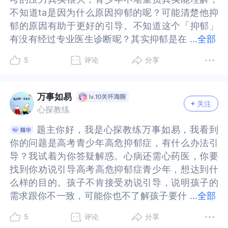
子的状态其实并不适合学习，因为ta的现在状态就
状态其实并不适合学习，因为ta的现在状态就决定
不知道ta是因为什么原因抑郁的呢？可能清楚他抑
不知道ta是因为什么原因抑郁的呢？可能清楚他抑
决定了学习对ta来说是一件万分困难的事情。作为
了学习对ta来说是一件万分困难的事情。作为家
郁的原因有助于更好的引导。不知道这个「抑郁」
郁的原因有助于更好的引导。不知道这个「抑郁」
家长，我们会希望孩子能好起来也希望ta能顺利参
长，我们会希望孩子能好起来也希望ta能顺利参加
有没有经过专业医生诊断呢？其实抑郁是在
有没有经过专业医生诊断呢？其实抑郁是在时间和
...
全部
加高考，但现在最重要的事情只有一件，及时就医
高考，但现在最重要的事情只有一件，及时就医请
时间和状态上都表现出长时间的低迷，且经过专业
状态上都表现出长时间的低迷，且经过专业医生诊
请求心理医生的帮助。在考试这方面，我们需要引
求心理医生的帮助。在考试这方面，我们需要引导
5
评论
分享
医生诊断的。不知道这个孩子的主治医生有没有治
断的。不知道这个孩子的主治医生有没有治疗建议
导孩子看到，能去考试能去学校就是胜利，能有机
孩子看到，能去考试能去学校就是胜利，能有机会
疗建议呢？其实会抑郁的人很多还是太在乎别人的
呢？其实会抑郁的人很多还是太在乎别人的想法
会参加高考就是成功。我们可以跟孩子说爸爸妈妈
参加高考就是成功。我们可以跟孩子说爸爸妈妈想
想法了，而当过度在乎别人的想法时，可能会因为
了，而当过度在乎别人的想法时，可能会因为自己
想通了，我们不求你考多少分。咱们今年最大的任
通了，我们不求你考多少分。咱们今年最大的任务
万事如易
关注
自己做不到对方的期待，从而内耗抑郁。不知道这
做不到对方的期待，从而内耗抑郁。不知道这个孩
务是疗愈自己。如果你能去考场上坐一坐，卷子写
是疗愈自己。如果你能去考场上坐一坐，卷子写个
心探教练
个孩子是从什么时候开始抑郁的呢？他有没有说过
子是从什么时候开始抑郁的呢？他有没有说过哪些
个名字，咱们就算赢。这句话我们要在不同场合反
名字，咱们就算赢。这句话我们要在不同场合反复
题主你好，我是心探教练万事如易，我看到
题主你好，我是心探教练万事如易，我看到
哪些事情他不能适应和接受呢？如果可以感知到，
事情他不能适应和接受呢？如果可以感知到，或许
复说，直到孩子相信你们真的放下了对成绩的执
说，直到孩子相信你们真的放下了对成绩的执念，
你的问题是高考青少年高危抑郁症，有什么办法引
你的问题是高考青少年高危抑郁症，有什么办法引
或许会让解决方向更容易。或许可以试着感受下：
会让解决方向更容易。或许可以试着感受下：他抑
念，相信家长关注孩子胜过关注考试本身。最后，
相信家长关注孩子胜过关注考试本身。最后，除却
导？我试着为你答疑解惑。心病还需心药医，你要
导？我试着为你答疑解惑。心病还需心药医，你要
他抑郁的表现是哪些呢？在哪些环境下格外容易抑
郁的表现是哪些呢？在哪些环境下格外容易抑郁
除却就医之外，家长也可以为学生预约心理咨询服
就医之外，家长也可以为学生预约心理咨询服务，
找到你劝说引导高考高危抑郁症青少年，想达到什
找到你劝说引导高考高危抑郁症青少年，想达到什
郁呢？他会对所有的事情都表现的没兴趣，还是具
呢？他会对所有的事情都表现的没兴趣，还是具体
务，并与医生及时勾引学习如何与身处抑郁状态的
并与医生及时勾引学习如何与身处抑郁状态的孩子
么样的目的。孩子不肯接受劝说引导，说明孩子的
么样的目的。孩子不肯接受劝说引导，说明孩子的
体对某件事表现的没兴趣呢？确认这点或许有助于
对某件事表现的没兴趣呢？确认这点或许有助于题
孩子相处。这里推荐书籍《运动改变大脑》《丘吉
相处。这里推荐书籍《运动改变大脑》《丘吉尔的
需求跟你不一致，可能你也不了解孩子要什
需求跟你不一致，可能你也不了解孩子要什么。高
...
全部
题主更有针对性的引导。题主提到ta不肯接受劝
主更有针对性的引导。题主提到ta不肯接受劝说，
尔的黑狗》《伯恩斯新情绪疗法》。
黑狗》《伯恩斯新情绪疗法》。
么。高考生，首先他是一个人，一个人的生命健康
考生，首先他是一个人，一个人的生命健康最重
说，或许意味着ta的主体性很强，有自己的想法，
或许意味着ta的主体性很强，有自己的想法，他有
5
评论
分享
最重要，生病了应该先治病，再重要的考试也没有
要，生病了应该先治病，再重要的考试也没有一个
他有没有表达过希望自己可以怎么去生活或者应对
没有表达过希望自己可以怎么去生活或者应对高考