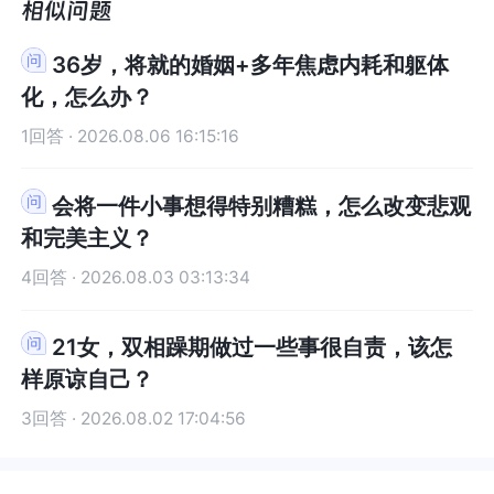
觉轻快了很多，感觉轻松了。很感
了很多，感觉轻松了。很感谢咨询
前行。
行。
见，高考参加不了，孩子若同意可以先办理休学，
高考参加不了，孩子若同意可以先办理休学，专心
疗法》。如想继续交流，可关注我的个人主页，“心
法》。如想继续交流，可关注我的个人主页，“心探
谢咨询师姐姐！
师姐姐！
专心治疗孩子心理疾病。家长要把青少年当成一个
治疗孩子心理疾病。家长要把青少年当成一个独立
探服务”。祝好！
服务”。祝好！
36岁，将就的婚姻+多年焦虑内耗和躯体
独立的人来尊重和对待，密切观察青少年高危抑郁
的人来尊重和对待，密切观察青少年高危抑郁的症
化，怎么办？
的症状表现，在家做到学习抑郁症和好好陪伴关爱
状表现，在家做到学习抑郁症和好好陪伴关爱孩
孩子，不要以让孩子尽快复学为目的陪伴，这样反
子，不要以让孩子尽快复学为目的陪伴，这样反而
1回答 · 2026.08.06 16:15:16
而给孩子更大压力，康复更慢。孩子病了，家长应
给孩子更大压力，康复更慢。孩子病了，家长应尽
尽照顾的责任，而不是把孩子的学习能力放在第一
照顾的责任，而不是把孩子的学习能力放在第一
会将一件小事想得特别糟糕，怎么改变悲观
位，接纳孩子生病不能高考的事实，接纳丧失感，
位，接纳孩子生病不能高考的事实，接纳丧失感，
和完美主义？
如果家长自己都受不了，建议家长带孩子一起寻求
如果家长自己都受不了，建议家长带孩子一起寻求
心理咨询师的帮助，家长先有接纳糟糕现实的力
心理咨询师的帮助，家长先有接纳糟糕现实的力
4回答 · 2026.08.03 03:13:34
量，才能有能力照顾孩子。抑郁不只是心理问题，
量，才能有能力照顾孩子。抑郁不只是心理问题，
也是大脑的生理问题，去医院评估后听医生的该用
也是大脑的生理问题，去医院评估后听医生的该用
21女，双相躁期做过一些事很自责，该怎
药需要用药，该住院要住院观察，如果尽早发现孩
药需要用药，该住院要住院观察，如果尽早发现孩
样原谅自己？
子病了，从低危中危就开始干预，可能就不会发展
子病了，从低危中危就开始干预，可能就不会发展
成高危。正因为一直被忽视，压力一直增加，孩子
成高危。正因为一直被忽视，压力一直增加，孩子
3回答 · 2026.08.02 17:04:56
抑郁才会加重，抑郁是一种全方位的丧失感绝望感
抑郁才会加重，抑郁是一种全方位的丧失感绝望感
孤独感，不是心情不好，建议家长买抑郁症相关书
孤独感，不是心情不好，建议家长买抑郁症相关书