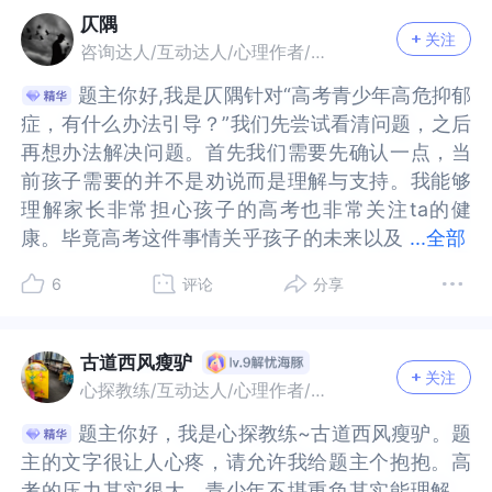
仄隅
关注
咨询达人/互动达人/心理作者/优质答主
题主你好,我是仄隅针对“高考青少年高危抑郁
题主你好,我是仄隅针对“高考青少年高危抑郁
症，有什么办法引导？”我们先尝试看清问题，之后
症，有什么办法引导？”我们先尝试看清问题，之后
再想办法解决问题。首先我们需要先确认一点，当
再想办法解决问题。首先我们需要先确认一点，当
前孩子需要的并不是劝说而是理解与支持。我能够
前孩子需要的并不是劝说而是理解与支持。我能够
理解家长非常担心孩子的高考也非常关注ta的健
理解家长非常担心孩子的高考也非常关注ta的健
康。毕竟高考这件事情关乎孩子的未来以及
康。毕竟高考这件事情关乎孩子的未来以及今后能
...
全部
今后能够接受什么样的教育，但是我们现在一定要
够接受什么样的教育，但是我们现在一定要分清主
6
评论
分享
分清主次，高考可以重来，但生命只有一次。这里
次，高考可以重来，但生命只有一次。这里我们做
我们做个简单的科普，抑郁症达到高危级别，这就
个简单的科普，抑郁症达到高危级别，这就意味着
意味着孩子大脑里的神经递质已经失衡到可能产生
孩子大脑里的神经递质已经失衡到可能产生自杀意
古道西风瘦驴
关注
自杀意念的程度。在这个时候，意志力、劝说是没
念的程度。在这个时候，意志力、劝说是没有用
心探教练/互动达人/心理作者/优质答主
有用的。在这个时候，对孩子最有效的帮助不是劝
的。在这个时候，对孩子最有效的帮助不是劝说也
题主你好，我是心探教练~古道西风瘦驴。题
题主你好，我是心探教练~古道西风瘦驴。题
说也不是说教而是及时就医，当务之急也是现在最
不是说教而是及时就医，当务之急也是现在最重要
主的文字很让人心疼，请允许我给题主个抱抱。高
主的文字很让人心疼，请允许我给题主个抱抱。高
重要的事只有一件：确保孩子的生命安全。现在孩
的事只有一件：确保孩子的生命安全。现在孩子的
考的压力其实很大，青少年不堪重负其实能理解，
考的压力其实很大，青少年不堪重负其实能理解，