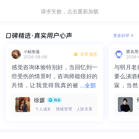
一个人的生命健康重要。高考是很重要，但对于一
人的生命健康重要。高考是很重要，但对于一个正
高考呢？或许可以试着回顾他的想法，有助于寻找
呢？或许可以试着回顾他的想法，有助于寻找沟通
请求失败，点击重新加载
个正在高危抑郁病发中的孩子，他需要的是尽快接
在高危抑郁病发中的孩子，他需要的是尽快接受专
沟通的突破口。［改变之道］专业的事情或许还需
的突破口。［改变之道］专业的事情或许还需要专
受专业系统全面的治疗，而不是去完成学习任务。
业系统全面的治疗，而不是去完成学习任务。高危
要专业的人来做，或许建议/带他去看医生，可能是
业的人来做，或许建议/带他去看医生，可能是对他
高危抑郁症不是一时的急性精神病，是慢慢积累出
抑郁症不是一时的急性精神病，是慢慢积累出来，
对他恢复更有帮助的事情，题主或许可以试着采纳
恢复更有帮助的事情，题主或许可以试着采纳心理
更多好评
来，积压出来的，病去如抽丝，得需要时间慢慢康
积压出来的，病去如抽丝，得需要时间慢慢康复，
心理医生的建议。试着先了解他内心的想法，避免
医生的建议。试着先了解他内心的想法，避免让他
复，能否回到原来的状态都不好说，尽快带孩子去
能否回到原来的状态都不好说，尽快带孩子去三甲
让他觉得我们希望他被安排，可能会让他减少对抗
觉得我们希望他被安排，可能会让他减少对抗性情
小鲸鱼璇
匿名用
三甲医院精神科就诊。高危通常有自杀倾向，这是
医院精神科就诊。高危通常有自杀倾向，这是需要
性情绪，从而愿意共同解决他当下的困扰。每个孩
绪，从而愿意共同解决他当下的困扰。每个孩子或
非常满意
2026-08-06
2026-
需要家长重视的，密切关注你的青少年有没有自杀
家长重视的，密切关注你的青少年有没有自杀想法
子或许都有自己的特质，这个时期青少年如果抑
许都有自己的特质，这个时期青少年如果抑郁，或
感觉咨询体验特别好，当回忆到一
感觉咨询体验特别好，当回忆到一
与明月老
与明月老
想法和计划，是否已经实施过，或正在实施中。现
和计划，是否已经实施过，或正在实施中。现在孩
郁，或许是外部的压力太大，或许是内心的要求太
许是外部的压力太大，或许是内心的要求太高，或
些受伤的情景时，咨询师能很好的
些受伤的情景时，咨询师能很好的
要么涕泗
要么涕泗
在孩子抑郁症从3岁以内就开始了，并不是孩子不会
子抑郁症从3岁以内就开始了，并不是孩子不会得抑
高，或许是人际关系可以试着给他减压，帮助ta适
许是人际关系可以试着给他减压，帮助ta适应环
得抑郁病，或者孩子得了抑郁症劝导几句就能好，
郁病，或者孩子得了抑郁症劝导几句就能好，这些
共情，让我觉得我真的被
共情，让我觉得我真的被抱住了。
寐，当然
寐，当然
...
全部
应环境。允许ta的节奏慢下来，这个时期ta或许也
境。允许ta的节奏慢下来，这个时期ta或许也需要
这些错误观念害了很多孩子，也让家长失去及时治
错误观念害了很多孩子，也让家长失去及时治疗孩
抱住了。咨询完我会感觉，内心有
咨询完我会感觉，内心有一部分未
二十多年
的抑塞之
需要想清楚内心的冲突，或许可以多给ta些时间，
想清楚内心的冲突，或许可以多给ta些时间，让ta
徐媛
疗孩子的机会甚至失去了孩子。北大六院是儿童精
子的机会甚至失去了孩子。北大六院是儿童精神科
让ta知道ta不是孤军奋战，身边的人一直支持ta，
知道ta不是孤军奋战，身边的人一直支持ta，或许
一部分未处理的情绪被注意到了，
处理的情绪被注意到了，而且当咨
来，觉得
不必再踽
神科的权威，六院专家在会议上坦言，青少年抑郁
的权威，六院专家在会议上坦言，青少年抑郁症修
个人成长
情绪管理
人际关系
或许会让ta感觉更好。试着让ta知道高考虽然重
会让ta感觉更好。试着让ta知道高考虽然重要。但
而且当咨询师准确说出我当时的情
询师准确说出我当时的情绪，我感
再困于桎
梏，更不
症修复好转，要按年为单位计算，很多家长妄想短
复好转，要按年为单位计算，很多家长妄想短期一
要。但不是没考好人生就没希望了，或许会让ta压
不是没考好人生就没希望了，或许会让ta压力没那
绪，我感觉当时那个弱小的小女孩
觉当时那个弱小的小女孩被看到
积，靡有
孑遗。“
期一个月尽快治好复学是不现实也是不可能的。让
个月尽快治好复学是不现实也是不可能的。让家长
力没那么大，身边的人松弛，ta可能会更放松。推
么大，身边的人松弛，ta可能会更放松。推荐阅读
被看到了，做完咨询，确实内心感
了，做完咨询，确实内心感觉轻快
云起时”
时”，此
家长先转变观念，治疗为首，学校方面征求孩子意
先转变观念，治疗为首，学校方面征求孩子意见，
荐阅读《慢慢来一切都来得及》，《伯恩斯新情绪
《慢慢来一切都来得及》，《伯恩斯新情绪疗