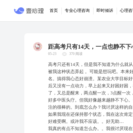
首页
专业心理咨询
即时倾诉
心理咨
距高考只有14天，一点也静不
05-23
370 阅读
高考只还有14天，但是我不知道为什么就从
被我这种状态弄起 。可能是想玩吧。本来好
名。搞得我心态好崩溃。某农业大学目标好
后又没有一点动力，早上起来又好困好困，
了，又总是醒来，两点醒一次，3点醒一次
好多中医头疗。但我好像越来越静不下心。
注的很棒的。到底怎么办？我讨厌这样的自
如果我现在还保持那个状态，我在这次肯定
好难受啊。或许我不应该。。好无助…
我真的有点不知道怎么办。。我很讨厌现在