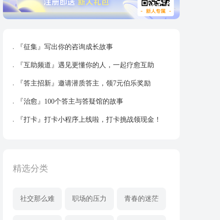
『征集』写出你的咨询成长故事
『互助频道』遇见更懂你的人，一起疗愈互助
『答主招新』邀请潜质答主，领7元伯乐奖励
『治愈』100个答主与答疑馆的故事
『打卡』打卡小程序上线啦，打卡挑战领现金！
精选分类
社交那么难
职场的压力
青春的迷茫