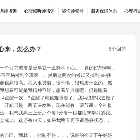
询师培训
心理倾听师培训
咨询师督导
服务保障体系
心理行
下心来，怎么办？
8个回答
一个月前或者是更早就一直静不下心。。真的好想si啊，
不容易考到全班第一。然后这两次的考试又掉到600多
像很高很高。我又很畏惧，很恐惧，很焦虑什么的。然
我想着可能是我精神不好，想着早点睡吧。但是睡着
，4点醒一次，5点醒了就很难睡着了。我妈也带我去做了
一开始只是一两节课发呆。现在能有一两节课，全神贯
己。我想我高三上册那个每1分每一秒都用来学习的我。
会成功。这还有14天，如果我明天再不调整好状态。。
的自己。我就，，控制不住，，，说好的今天下午好好