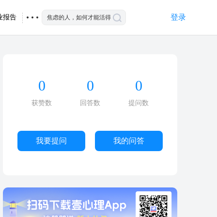
登录
业报告
0
0
0
获赞数
回答数
提问数
我要提问
我的问答