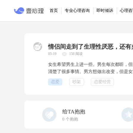
首页
专业心理咨询
即时倾诉
心理咨
情侣间走到了生理性厌恶，还有
05-19
158 阅读
女生希望男生上进一些。男生每次都听，但
清楚了很多事情。男方想做出改变，但是女
恋爱
吵架
恋爱经营
给TA抱抱
0
个抱抱