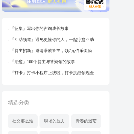
『征集』写出你的咨询成长故事
『互助频道』遇见更懂你的人，一起疗愈互助
『答主招新』邀请潜质答主，领7元伯乐奖励
『治愈』100个答主与答疑馆的故事
『打卡』打卡小程序上线啦，打卡挑战领现金！
精选分类
社交那么难
职场的压力
青春的迷茫