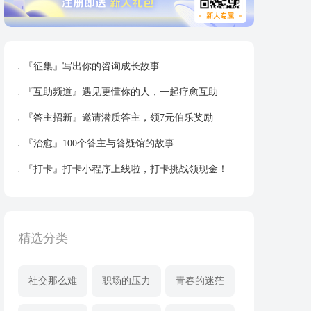
『征集』写出你的咨询成长故事
『互助频道』遇见更懂你的人，一起疗愈互助
『答主招新』邀请潜质答主，领7元伯乐奖励
『治愈』100个答主与答疑馆的故事
『打卡』打卡小程序上线啦，打卡挑战领现金！
精选分类
社交那么难
职场的压力
青春的迷茫