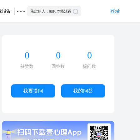
登录
业报告
0
0
0
获赞数
回答数
提问数
我要提问
我的问答