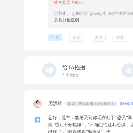
楼主悬赏 ¥30.00
已截止。 @周洪玲 @Kelly水 等2位用户
悬赏分配说明
行为
疑病
焦虑
困惑
给TA抱抱
3
个抱抱
周洪玲
国家二级咨询师, 1星优质答主
累计帮助
您好，题主：能感受到你现在处于“恐慌”和“
而“感到十分焦虑”，“不确定性让我恐惧，
出现了“心脏疼胸疼”躯体化症状。