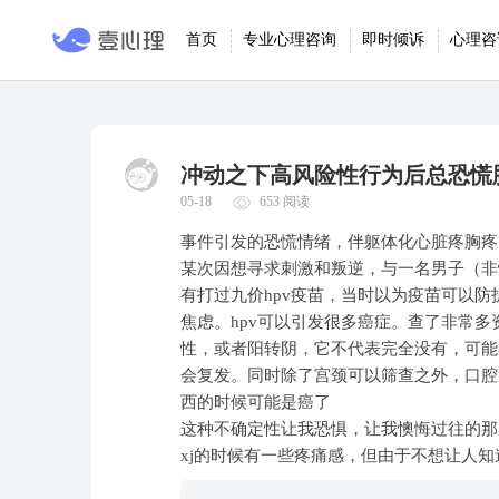
首页
专业心理咨询
即时倾诉
心理咨
冲动之下高风险性行为后总恐慌
05-18
653 阅读
事件引发的恐慌情绪，伴躯体化心脏疼胸疼
某次因想寻求刺激和叛逆，与一名男子（非
有打过九价hpv疫苗，当时以为疫苗可以防
焦虑。hpv可以引发很多癌症。查了非常多
性，或者阳转阴，它不代表完全没有，可能
会复发。同时除了宫颈可以筛查之外，口腔
西的时候可能是癌了
这种不确定性让我恐惧，让我懊悔过往的那
xj的时候有一些疼痛感，但由于不想让人