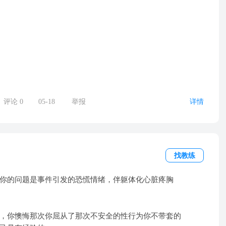
评论
0
05-18
举报
详情
找教练
你的问题是事件引发的恐慌情绪，伴躯体化心脏疼胸
慌，你懊悔那次你屈从了那次不安全的性行为你不带套的