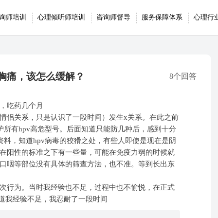
询师培训
心理倾听师培训
咨询师督导
服务保障体系
心理行
胸痛，该怎么缓解？
8个回答
，吃药几个月
情侣关系，只是认识了一段时间）发生x关系。在此之前
护所有hpv高危型号。后面知道只能防几种后，感到十分
资料，知道hpv病毒的狡猾之处，有些人即使是现在是阴
在阳性的标准之下有一些量，可能在免疫力弱的时候就
口咽等部位没有具体的筛查方法，也不准。等到长出东
次行为。当时我经验也不足，过程中也不愉悦，在正式
知道我经验不足，我忍耐了一段时间