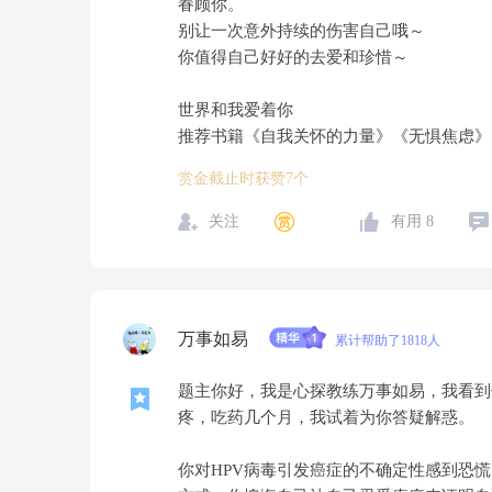
眷顾你。
别让一次意外持续的伤害自己哦～
你值得自己好好的去爱和珍惜～
世界和我爱着你
推荐书籍《自我关怀的力量》《无惧焦虑》
赏金截止时获赞7个
关注
有用
8
万事如易
累计帮助了1818人
题主你好，我是心探教练万事如易，我看到
疼，吃药几个月，我试着为你答疑解惑。
你对HPV病毒引发癌症的不确定性感到恐