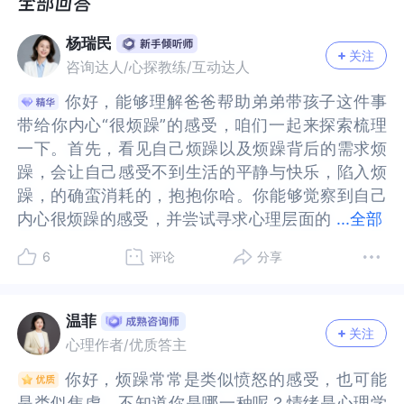
杨瑞民
关注
咨询达人/心探教练/互动达人
你好，能够理解爸爸帮助弟弟带孩子这件事
你好，能够理解爸爸帮助弟弟带孩子这件事
带给你内心“很烦躁”的感受，咱们一起来探索梳理
带给你内心“很烦躁”的感受，咱们一起来探索梳理
一下。首先，看见自己烦躁以及烦躁背后的需求烦
一下。首先，看见自己烦躁以及烦躁背后的需求烦
躁，会让自己感受不到生活的平静与快乐，陷入烦
躁，会让自己感受不到生活的平静与快乐，陷入烦
躁，的确蛮消耗的，抱抱你哈。你能够觉察到自己
躁，的确蛮消耗的，抱抱你哈。你能够觉察到自己
内心很烦躁的感受，并尝试寻求心理层面的
内心很烦躁的感受，并尝试寻求心理层面的帮助与
...
全部
帮助与成长，这已经迈出了帮助自己的第一步。虽
成长，这已经迈出了帮助自己的第一步。虽然人们
6
评论
分享
然人们常常会感觉烦躁是负性的，但这种烦躁的感
常常会感觉烦躁是负性的，但这种烦躁的感受，也
受，也是有价值的。它会像一只信鸽，引导我们看
是有价值的。它会像一只信鸽，引导我们看到自己
到自己内心更深的感受和需求。不知道对于爸爸帮
内心更深的感受和需求。不知道对于爸爸帮弟弟带
温菲
关注
弟弟带女儿这件事情，你会有一些什么样的想法
女儿这件事情，你会有一些什么样的想法呢？可以
心理作者/优质答主
呢？可以尝试觉察一下，是不是感受到爸爸一直有
尝试觉察一下，是不是感受到爸爸一直有一些重男
你好，烦躁常常是类似愤怒的感受，也可能
你好，烦躁常常是类似愤怒的感受，也可能
一些重男轻女，没有公平对待自己和弟弟。甚至爸
轻女，没有公平对待自己和弟弟。甚至爸爸在自己
是类似焦虑，不知道你是哪一种呢？情绪是心理学
是类似焦虑，不知道你是哪一种呢？情绪是心理学