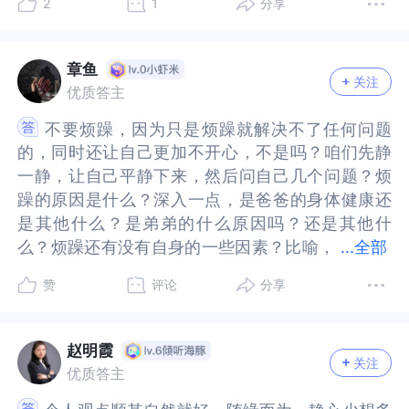
2
1
分享
父母也是第一次当父母，付出的心血会更多。有句
是第一次当父母，付出的心血会更多。有句话是，
受，也不是你的错，或者不够好，所以，尝试给自
错，或者不够好，所以，尝试给自己更多的理解与
话是，第一胎照书养，第二胎照猪养就是这个道
第一胎照书养，第二胎照猪养就是这个道理。只是
己更多的理解与接纳自我，可以吗？当你可以允许
接纳自我，可以吗？当你可以允许和接纳自己的烦
理。只是你看不见爸妈当初带你的样子，你只看到
你看不见爸妈当初带你的样子，你只看到了父母带
和接纳自己的烦躁的时候，内心的烦躁反而会容易
躁的时候，内心的烦躁反而会容易被安抚。有人
章鱼
关注
了父母带你弟弟的样子。从而推论，你父母珍爱你
你弟弟的样子。从而推论，你父母珍爱你的样子，
被安抚。有人说，35岁，会是一个倍感压力的年
说，35岁，会是一个倍感压力的年龄，上有老下有
优质答主
的样子，会比你看见父母珍爱你弟弟的样子要多得
会比你看见父母珍爱你弟弟的样子要多得多。从认
龄，上有老下有小，中间是工作，都需要自己独立
小，中间是工作，都需要自己独立解决，所以，会
不要烦躁，因为只是烦躁就解决不了任何问题
不要烦躁，因为只是烦躁就解决不了任何问题
多。从认知的角度来说，无论你是属于重男轻女家
知的角度来说，无论你是属于重男轻女家庭，亦或
解决，所以，会面压力，多给自己一些自我关怀，
面压力，多给自己一些自我关怀，好吗？感到烦躁
的，同时还让自己更加不开心，不是吗？咱们先静
的，同时还让自己更加不开心，不是吗？咱们先静
庭，亦或是认知偏差，我想说，家庭是没得选的，
是认知偏差，我想说，家庭是没得选的，就算能选
好吗？感到烦躁的时候，做几次深呼吸，给自己一
的时候，做几次深呼吸，给自己一个拥抱；或者，
一静，让自己平静下来，然后问自己几个问题？烦
一静，让自己平静下来，然后问自己几个问题？烦
就算能选也没有完美的父母。为何不去选择看见父
也没有完美的父母。为何不去选择看见父母所给予
个拥抱；或者，出去转一转，给自己松松绑，按照
出去转一转，给自己松松绑，按照自己的节奏，做
躁的原因是什么？深入一点，是爸爸的身体健康还
躁的原因是什么？深入一点，是爸爸的身体健康还
母所给予到自己的爱，而不是非要去比较或衡量自
到自己的爱，而不是非要去比较或衡量自己所没有
自己的节奏，做自己想做的事情，可以吗？推荐阅
自己想做的事情，可以吗？推荐阅读一些心理学关
是其他什么？是弟弟的什么原因吗？还是其他什
是其他什么？是弟弟的什么原因吗？还是其他什
己所没有的。也就是说，如果自己非要拿别人有的
的。也就是说，如果自己非要拿别人有的来比较自
读一些心理学关于自我成长方面书籍，比如《静观
于自我成长方面书籍，比如《静观自我关怀》《在
...
全部
么？烦躁还有没有自身的一些因素？比喻，
么？烦躁还有没有自身的一些因素？比喻，现在这
来比较自己没有的，那么找遍全天下的父母，你想
己没有的，那么找遍全天下的父母，你想不痛苦都
自我关怀》《在关系中成长》《被讨厌的勇气》等
关系中成长》《被讨厌的勇气》等等。世界和我爱
现在这个年纪，是不是工作很累了，很需要有人能
个年纪，是不是工作很累了，很需要有人能帮助一
不痛苦都很难。从感受的角度来说，你的不满可能
很难。从感受的角度来说，你的不满可能源于你的
等。世界和我爱着你！我是壹心理倾听师杨瑞民，
着你！我是壹心理倾听师杨瑞民，我在这里陪伴支
赞
评论
分享
帮助一点，哪怕关心一下也好还是其他什么？问一
点，哪怕关心一下也好还是其他什么？问一下自己
源于你的需求，因为你可能也会有孩子，你也有需
需求，因为你可能也会有孩子，你也有需要人帮助
我在这里陪伴支持着你！
持着你！
下自己的本心。期待您能正确的对待自己的感受，
的本心。期待您能正确的对待自己的感受，期待您
要人帮助的时候，你也有需要被支持被理解的时
的时候，你也有需要被支持被理解的时候。如果在
期待您的回复！
的回复！
候。如果在你需要的时候，你的父母没有能给予到
你需要的时候，你的父母没有能给予到你所需要的
赵明霞
关注
你所需要的帮助，那么我也需要有一颗接纳和理解
帮助，那么我也需要有一颗接纳和理解的态度。因
优质答主
的态度。因为人就是有局限性的，天下没有完美的
为人就是有局限性的，天下没有完美的父母，也没