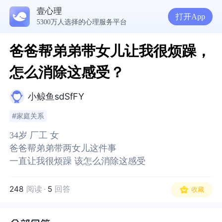
壹心理
打开App
5300万人选择的心理服务平台
爸爸帮弟弟带女儿让我很烦躁，
怎么消除这感受？
小鲸鱼sdSfFY
#家庭关系
34岁 厂工 女
34岁 厂工 女
爸爸帮弟弟带两女儿这件事
爸爸帮弟弟带两女儿这件事
248
阅读
·
5
回答
收藏