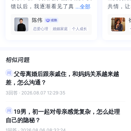
馈以后，我逐渐看见了真
馈以后，我逐渐看见了真实的那
共情，让
共情，让
...
全部
实的那个“自己”，所有的混沌逐渐
个“自己”，所有的混沌逐渐清晰，
抱住了。
咨询完我
陈伟
清晰，也慢慢找回了内在的力量。
也慢慢找回了内在的力量。虽然不
一部分未
处理的情
恋爱心理
婚姻家庭
个人成长
虽然不知道还要有多久的路要走，
知道还要有多久的路要走，但我很
而且当咨
询师准确
但我很明确的有了方向。“好的咨询
明确的有了方向。“好的咨询师，本
绪，我感
觉当时那
师，本身就具有疗愈性”，在陈老师
身就具有疗愈性”，在陈老师这里，
被看到了
了，做完
这里，让我真切的感受到了🙏❤️
让我真切的感受到了🙏❤️
觉轻快了
了很多，
谢咨询师
师姐姐！
父母离婚后跟亲戚住，和妈妈关系越来越
差，怎么沟通？
3回答 · 2026.08.07 12:29:35
19男，初一起对母亲感觉复杂，怎么处理
自己的隐秘？
1回答 · 2026.08.06 08:32:24