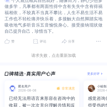
个人观点顺其自然就好，随缘而为，静心少想多
个人观点顺其自然就好，随缘而为，静心少想多
父母，也没有完美的孩子。你也无需做个完美的母
有完美的孩子。你也无需做个完美的母亲。从行为
做多学，凡事都有两面性得中含有失失中含有得祸
做多学，凡事都有两面性得中含有失失中含有得祸
亲。从行为的角度来说，除了选择视角之外，你还
的角度来说，除了选择视角之外，你还可以选择表
福相依，不较真不当真不攀比，人生不易生活不易
福相依，不较真不当真不攀比，人生不易生活不易
可以选择表达，表达自己的观点，表达自己的不
达，表达自己的观点，表达自己的不满，表达自己
工作也不轻松痛并快乐着，多接触大自然脚踏实地
工作也不轻松痛并快乐着，多接触大自然脚踏实地
满，表达自己的需求。也许需求不一定被回应，但
的需求。也许需求不一定被回应，但你有绝对表达
吸收地气多听音乐五音愉悦身心。接受接纳现状做
吸收地气多听音乐五音愉悦身心。接受接纳现状做
你有绝对表达的权力。这里的表达不是发泄情绪，
的权力。这里的表达不是发泄情绪，而是在明白自
自己提升自己，珍惜当下。
自己提升自己，珍惜当下。
而是在明白自己的需求之后，所发出的请求。最
己的需求之后，所发出的请求。最终，我和世界都
终，我和世界都会一起接纳你包容你支持你，理解
会一起接纳你包容你支持你，理解你，在没有具体
赞
评论
分享
你，在没有具体事件的前提条件下，观点仅供参
事件的前提条件下，观点仅供参考。
考。
请求失败，点击重新加载
更多好评
匿名用户
小鲸鱼
非常满意
2026-08-08
2026-
已经无法用语言来形容在咨询中的
已经无法用语言来形容在咨询中的
感觉咨询
感觉咨询
收获，被一次次充分理解共情和反
收获，被一次次充分理解共情和反
些受伤的
些受伤的