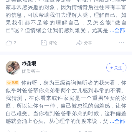
爸在自己需要支持的时候，没有及时给予自己帮
需要支持的时候，没有及时给予自己帮助，让你感
家非常感兴趣的对象，因为情绪背后往往带有丰富
家非常感兴趣的对象，因为情绪背后往往带有丰富
助，让你感到自己是有一些被忽视或者被轻视的
到自己是有一些被忽视或者被轻视的呢？所以，也
的信息，可以帮助我们去理解人类，理解自己。如
的信息，可以帮助我们去理解人类，理解自己。如
呢？所以，也许在你的内心里，会有一些委屈愤
许在你的内心里，会有一些委屈愤怒，或者失落难
果我们都不足够的理解自己，又怎么能“做自
果我们都不足够的理解自己，又怎么能“做自
怒，或者失落难过的感受，这些部分，形成了你感
过的感受，这些部分，形成了你感受到的烦躁，是
己”呢？但情绪会让我们感到难受，尤其是
己”呢？但情绪会让我们感到难受，尤其是过量的情
...
全部
受到的烦躁，是这样的吗？另外，你期待爸爸可以
这样的吗？另外，你期待爸爸可以公平对待自己和
过量的情绪，所以常常让我们想要消除他们，毕竟
绪，所以常常让我们想要消除他们，毕竟谁都不愿
公平对待自己和弟弟；也期待弟弟独立解决孩子的
弟弟；也期待弟弟独立解决孩子的问题，让爸爸可
2
评论
分享
谁都不愿意承受难受啊，但如果你发现承受这个难
意承受难受啊，但如果你发现承受这个难受，可能
问题，让爸爸可以先照顾好他自己，不再受累，有
以先照顾好他自己，不再受累，有一个轻松的晚
受，可能会带来一些好处，比如更理解自己，会不
会带来一些好处，比如更理解自己，会不会这让你
一个轻松的晚年。是这样的吗？其次，梳理与温柔
年。是这样的吗？其次，梳理与温柔以待自己的烦
会这让你对于“烦躁”这个情绪有一点好奇和好感
对于“烦躁”这个情绪有一点好奇和好感呢？如果靠
以待自己的烦躁如果给这种一直很烦躁的感受评
躁如果给这种一直很烦躁的感受评分，0～10分，会
ᰔᩚ龚垠
关注
呢？如果靠近“你的烦躁感受”，你预期会看到什么
近“你的烦躁感受”，你预期会看到什么呢？如果烦
分，0～10分，会是几分呢？有没有影响到你的饮食
是几分呢？有没有影响到你的饮食睡眠？有没有影
优质答主
呢？如果烦躁能开口说话，你觉得它又会对你说些
躁能开口说话，你觉得它又会对你说些什么？对于
睡眠？有没有影响到你和爸爸弟弟的关系，或者自
响到你和爸爸弟弟的关系，或者自己的生活呢？在
你好呀，身为三级咨询倾听者的我来看，你
你好呀，身为三级咨询倾听者的我来看，你
什么？对于你的难受，我也很理解，如果这个难受
你的难受，我也很理解，如果这个难受异常强烈让
己的生活呢？在这里，不知道你有没有尝试过把自
这里，不知道你有没有尝试过把自己的想法，给爸
似乎对爸爸帮你弟弟带两个女儿感到非常的不满。
似乎对爸爸帮你弟弟带两个女儿感到非常的不满。
异常强烈让你无法精心下来处理这个烦躁，我会建
你无法精心下来处理这个烦躁，我会建议你去寻求
己的想法，给爸爸或者弟弟，或者你其他的家人，
爸或者弟弟，或者你其他的家人，沟通过呢？他们
我猜测，在你看来或许家庭是一个重男轻女的家
我猜测，在你看来或许家庭是一个重男轻女的家
议你去寻求专业咨询师的帮助，在一个安全可靠的
专业咨询师的帮助，在一个安全可靠的关系里完成
沟通过呢？他们会如何看待你的想法？在你感到很
会如何看待你的想法？在你感到很烦躁的时候，都
庭，所以让你有一种，自己被忽视的偏差感，让你
庭，所以让你有一种，自己被忽视的偏差感，让你
关系里完成对情绪的理解，对你自己的理解，或许
对情绪的理解，对你自己的理解，或许你就能找到
烦躁的时候，都会如何帮助自己的呢？这里，我希
会如何帮助自己的呢？这里，我希望你可以对自己
自己难受。当你看到爸爸带弟弟的时候，这种偏差
自己难受。当你看到爸爸带弟弟的时候，这种偏差
你就能找到消除它或按照你想要的方式处置它的想
消除它或按照你想要的方式处置它的想法了。
望你可以对自己多一份理解与自我关怀，而不是去
多一份理解与自我关怀，而不是去压抑或者消除自
感就会涌上心头。从心理学的角度来说，父
感就会涌上心头。从心理学的角度来说，父母绝对
...
全部
法了。
压抑或者消除自己的感受与需求，可以吗？最后，
己的感受与需求，可以吗？最后，自我关怀自我慈
母绝对是都很爱自己孩子的，特别是第一胎，因为
是都很爱自己孩子的，特别是第一胎，因为父母也
自我关怀自我慈悲即便是一直有这种“很烦躁”的感
悲即便是一直有这种“很烦躁”的感受，也不是你的