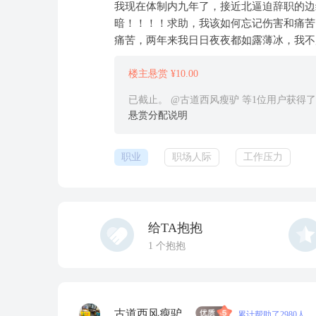
我现在体制内九年了，接近北逼迫辞职的边
暗！！！！求助，我该如何忘记伤害和痛苦
痛苦，两年来我日日夜夜都如露薄冰，我不
楼主悬赏 ¥10.00
已截止。 @古道西风瘦驴 等1位用户获得
悬赏分配说明
职业
职场人际
工作压力
给TA抱抱
1
个抱抱
古道西风瘦驴
累计帮助了2980人