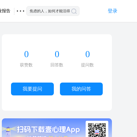
登录
业报告
0
0
0
获赞数
回答数
提问数
我要提问
我的问答