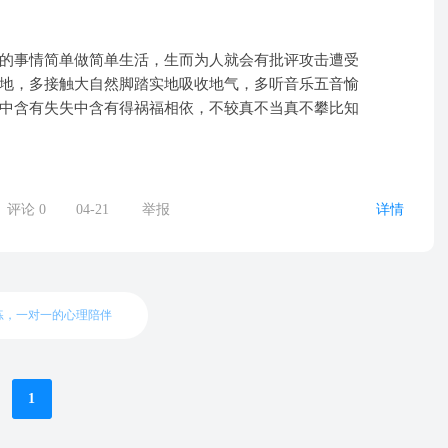
的事情简单做简单生活，生而为人就会有批评攻击遭受
地，多接触大自然脚踏实地吸收地气，多听音乐五音愉
中含有失失中含有得祸福相依，不较真不当真不攀比知
评论
0
04-21
举报
详情
练，一对一的心理陪伴
1