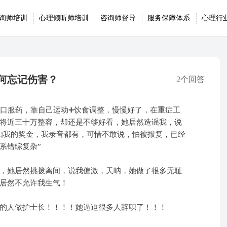
询师培训
心理倾听师培训
咨询师督导
服务保障体系
心理行
何忘记伤害？
2个回答
吃口服药，靠自己运动➕饮食调整，慢慢好了，在重症工
将近三十万整容，却还是不够好看，她居然造谣我，说
扣我的奖金，我录音都有，可惜不敢说，怕被报复，已经
系错综复杂”
，她居然挑拨离间，说我偏激，天呐，她做了很多无耻
居然不允许我生气！
的人做护士长！！！！她逼迫很多人辞职了！！！