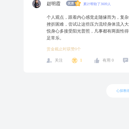
赵明霞
累计帮助了3609人
个人观点，跟着内心感觉走随缘而为，复杂
挫折困难，尝试让这些压力流经身体流入大
悦身心多接受阳光普照，凡事都有两面性得
足常乐。
赏金截止时获赞0个
关注
1
有用
0
心探教