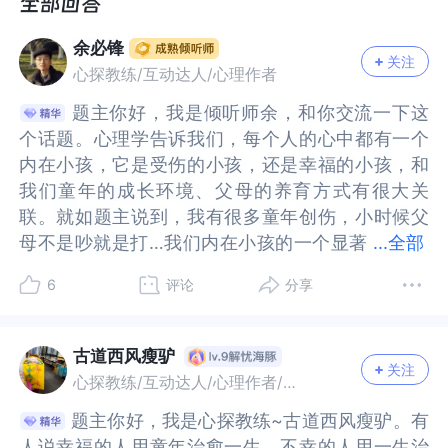
一些未知的事物上的吧。我不知道那是不是惊恐，
一些未知的事物上的吧。我不知道那是不是惊恐，
有时候夜里躺在床上，一害怕，一紧张，整个人的
有时候夜里躺在床上，一害怕，一紧张，整个人的
余必锋
头就会绷得很紧，像昨晚，我凌晨一点躺下，硬是
头就会绷得很紧，像昨晚，我凌晨一点躺下，硬是
关注
心探教练/互动达人/心理作者
躺到四点多都没有入睡，就是前面我说的那种状
躺到四点多都没有入睡，就是前面我说的那种状
态。我其实非常累和困，但就是紧张地睡不着。
态。我其实非常累和困，但就是紧张地睡不着。
题主你好，我是倾听师余，和你交流一下这
题主你好，我是倾听师余，和你交流一下这
我不知道我怎么了，去医院医生只说我是抑郁和焦
我不知道我怎么了，去医院医生只说我是抑郁和焦
个话题。心理学告诉我们，每个人的心中都有一个
个话题。心理学告诉我们，每个人的心中都有一个
虑，但这种经常出现的恐惧和紧张的状态，我该怎
虑，但这种经常出现的恐惧和紧张的状态，我该怎
内在小孩，它是受伤的小孩，还是幸福的小孩，和
内在小孩，它是受伤的小孩，还是幸福的小孩，和
样处理和应对呢？
样处理和应对呢？
我们童年的成长环境、父母的养育方式有很大关
我们童年的成长环境、父母的养育方式有很大关
还有就是，我现在父母其实都不太能理解我的内
还有就是，我现在父母其实都不太能理解我的内
联。就如题主说到，我有很多童年创伤，小时候父
联。就如题主说到，我有很多童年创伤，小时候父
心，我很想找份工作干干，但我觉得我目前抗压能
心，我很想找份工作干干，但我觉得我目前抗压能
母不是吵就是打…我们内在小孩的一个显著
母不是吵就是打…我们内在小孩的一个显著特征是
...
全部
力也很弱，一紧张害怕就会出现这种情况睡不好
力也很弱，一紧张害怕就会出现这种情况睡不好
特征是恐惧，因为在我们的成长过程中，不断经历
恐惧，因为在我们的成长过程中，不断经历着让我
6
评论
分享
觉，我该不该尝试找份工作干干？
觉，我该不该尝试找份工作干干？
着让我们感到恐惧的事情，接下来我们就来看看恐
们感到恐惧的事情，接下来我们就来看看恐惧来
惧来源。童年时期父母的反馈和行为是我们了解自
源。童年时期父母的反馈和行为是我们了解自己的
己的唯一方式，如果父母说自己做不好，一直给我
唯一方式，如果父母说自己做不好，一直给我们消
古道西风瘦驴
关注
们消极评价，我们就会在内心觉得羞愧，认为自己
极评价，我们就会在内心觉得羞愧，认为自己不
心探教练/互动达人/心理作者/优质答主
不好，肯定自己无能，这样的自责和自我攻击又会
好，肯定自己无能，这样的自责和自我攻击又会加
题主你好，我是心探教练~古道西风瘦驴。有
题主你好，我是心探教练~古道西风瘦驴。有
加重羞愧感，从而让我们的内在小孩越来越恐惧。
重羞愧感，从而让我们的内在小孩越来越恐惧。就
人说幸福的人用童年治愈一生，不幸的人用一生治
人说幸福的人用童年治愈一生，不幸的人用一生治