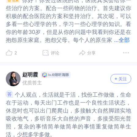
你好！你去过医院的话，医院其实会给你一
你好！你去过医院的话，医院其实会给你一
长大成人了，有足够强大的力量不再让别人伤害自
长大成人了，有足够强大的力量不再让别人伤害自
当情绪来袭时或许可以试着允许自己接受它，并寻
绪来袭时或许可以试着允许自己接受它，并寻找缓
去接纳和欣赏不完美的自己，别人的评价只是小插
去接纳和欣赏不完美的自己，别人的评价只是小插
些治疗的方案。配合一些药物的治疗。首先建议你
些治疗的方案。配合一些药物的治疗。首先建议你
己；譬如：父母吵架打骂的声音。”然后再对自己
己；譬如：父母吵架打骂的声音。”然后再对自己
找缓解这种情绪的方式，或许会让题主更松弛。推
解这种情绪的方式，或许会让题主更松弛。推荐阅
曲。学着向内看，抱抱我们内心的小孩，成为自己
曲。学着向内看，抱抱我们内心的小孩，成为自己
积极的配合医院的方案和坚持治疗。其次呢，可以
积极的配合医院的方案和坚持治疗。其次呢，可以
说：“小时候的自己每天入睡时都是担惊受怕的，那
说：“小时候的自己每天入睡时都是担惊受怕的，那
荐阅读《伯恩斯焦虑自助疗法》，《我真的很
读《伯恩斯焦虑自助疗法》，《我真的很棒》。如
的内在父母，当我们内核稳定，我们会为自己找到
的内在父母，当我们内核稳定，我们会为自己找到
多看一些心理学的书，学习一些心理学的知识。看
多看一些心理学的书，学习一些心理学的知识。看
时候的自己一定很无助及害怕，这些情绪自己都已
时候的自己一定很无助及害怕，这些情绪自己都已
棒》。如想继续交流，可关注我的个人主页，“心探
想继续交流，可关注我的个人主页，“心探服务”。
生命之眼，还有爱之眼，当然也有开心生活之眼。
生命之眼，还有爱之眼，当然也有开心生活之眼。
你的年龄30岁，但是从你的问题中我看到你还是在
你的年龄30岁，但是从你的问题中我看到你还是在
经看见了；现在长大了的自己愿意陪着那个小时候
经看见了；现在长大了的自己愿意陪着那个小时候
服务”。祝好！
祝好！
推荐书：拥抱你的内在小孩
推荐书：拥抱你的内在小孩
抱怨原生家庭。抱怨父母。每个人的原生家
抱怨原生家庭。抱怨父母。每个人的原生家庭都是
...
全部
的自己因为原生家庭创伤所导致的伤痕累累的身
的自己因为原生家庭创伤所导致的伤痕累累的身
庭都是有问题的。那我们怎么看待自己的父母？怎
有问题的。那我们怎么看待自己的父母？怎么看待
边，直到自己完全被疗愈为止。”有需要的话，可以
边，直到自己完全被疗愈为止。”有需要的话，可以
2
评论
分享
么看待自己的原生家庭？心理学上说，其实有抱怨
自己的原生家庭？心理学上说，其实有抱怨委屈，
求助于专业的心理咨询师；让她帮你处理一下你
求助于专业的心理咨询师；让她帮你处理一下你
委屈，我们还是活在孩子的情绪当中。心理上没有
我们还是活在孩子的情绪当中。心理上没有长大。3
的“内在小孩”。咨询师她是专业人士，可以给到你
的“内在小孩”。咨询师她是专业人士，可以给到你
长大。30岁，我们可以为自己的人生负责。你想要
0岁，我们可以为自己的人生负责。你想要怎样的一
一些更好的建议。你去医院里，医生诊断说你有抑
一些更好的建议。你去医院里，医生诊断说你有抑
赵明霞
关注
怎样的一个生活？你想要做一份什么样的工作，你
个生活？你想要做一份什么样的工作，你可以自己
郁焦虑；那么有开药给你吗。如果有的话，你一定
郁焦虑；那么有开药给你吗。如果有的话，你一定
优质答主
可以自己决定。你是有选择权的。你选择怎样面对
决定。你是有选择权的。你选择怎样面对你的父
要遵医嘱按时服药。如果可以配合固定频率如：一
要遵医嘱按时服药。如果可以配合固定频率如：一
个人观点，生活就是干活，找份工作做做，生命
个人观点，生活就是干活，找份工作做做，生命
你的父母，怎样面对你现在的状况，怎样面对你的
母，怎样面对你现在的状况，怎样面对你的原生家
周一次的心理治疗，效果会更为好一些。因为如果
周一次的心理治疗，效果会更为好一些。因为如果
在于运动，每天出门工作也是一个良性生活状态，
在于运动，每天出门工作也是一个良性生活状态，
原生家庭，怎样面对你目前的处境？可以时常问自
庭，怎样面对你目前的处境？可以时常问自己，我
没有开药，你只需要做心理咨询就可以了。因为心
没有开药，你只需要做心理咨询就可以了。因为心
休息时也可以出门爬爬山，多接触大自然脚踏实地
休息时也可以出门爬爬山，多接触大自然脚踏实地
己，我怎样做可以更好？那我该不该找一份工作改
怎样做可以更好？那我该不该找一份工作改一下？
理咨询师，她并不能给你调整你用药的剂量；只有
理咨询师，她并不能给你调整你用药的剂量；只有
吸收地气，多听音乐大自然的声音，多接受阳光普
吸收地气，多听音乐大自然的声音，多接受阳光普
一下？我怎样做可以找到一份更好的工作？或者是
我怎样做可以找到一份更好的工作？或者是我工作
心理治疗师可以这么做。书籍方面，推荐你阅读
心理治疗师可以这么做。书籍方面，推荐你阅读
照，复杂的事情简单做简单的事情重复做简单生
照，复杂的事情简单做简单的事情重复做简单生
我工作更好，还是休息更好？你感受一下这几句
更好，还是休息更好？你感受一下这几句话。你有
（拥抱内在的小孩）。另外一本你可以阅读的书籍
（拥抱内在的小孩）。另外一本你可以阅读的书籍
活，少想多学多做。
活，少想多学多做。
话。你有不同的感受吗？人生没有标准答案。人生
不同的感受吗？人生没有标准答案。人生的每一个
是：（蛤蟆先生去看心理医生）。你可以尝试找份
是：（蛤蟆先生去看心理医生）。你可以尝试找份