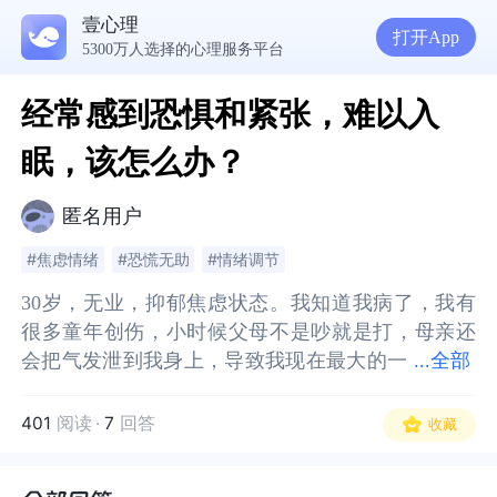
壹心理
打开App
5300万人选择的心理服务平台
经常感到恐惧和紧张，难以入
眠，该怎么办？
匿名用户
#焦虑情绪
#恐慌无助
#情绪调节
30岁，无业，抑郁焦虑状态。我知道我病了，我有
30岁，无业，抑郁焦虑状态。我知道我病了，我有
很多童年创伤，小时候父母不是吵就是打，母亲还
很多童年创伤，小时候父母不是吵就是打，母亲还
会把气发泄到我身上，导致我现在最大的一
会把气发泄到我身上，导致我现在最大的一个问
...
全部
个问题，就是恐惧。
题，就是恐惧。
再加上后来接触过一些宗教的东西，但我觉得我有
再加上后来接触过一些宗教的东西，但我觉得我有
401
阅读
·
7
回答
收藏
从中受益的一面，但其中的鬼神说也加重了我的恐
从中受益的一面，但其中的鬼神说也加重了我的恐
惧。我在想我应该是先有的恐惧才会把恐惧投射到
惧。我在想我应该是先有的恐惧才会把恐惧投射到