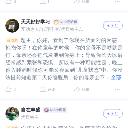
3
1
分享
是焦虑带来的躯体反应，不是怪异的病症。晚上害
带来的躯体反应，不是怪异的病症。晚上害怕紧绷
的否定呢？［改变之道］认识到挫败感其实是成长
呢？［改变之道］认识到挫败感其实是成长的必经
己的感受，既能帮助我们了解情绪的产生和影响，
己的感受，既能帮助我们了解情绪的产生和影响，
怕紧绷睡不着时，不要对抗恐惧，慢慢深呼吸，只
睡不着时，不要对抗恐惧，慢慢深呼吸，只专注呼
的必经之路，允许自己失败会降低我们对尝试的恐
之路，允许自己失败会降低我们对尝试的恐惧，但
也能帮助我们厘清问题的根源。我们可以敞开胸
也能帮助我们厘清问题的根源。我们可以敞开胸
专注呼吸，不去跟着吓人的念头胡思乱想。心里反
吸，不去跟着吓人的念头胡思乱想。心里反复告诉
惧，但如果不接受可能会让我们为了逃避找理由，
如果不接受可能会让我们为了逃避找理由，题主或
怀，找个合适的机会和爸爸妈妈一起聊聊曾经的童
怀，找个合适的机会和爸爸妈妈一起聊聊曾经的童
天天好好学习
关注
复告诉自己，这只是神经紧张，我此刻很安全，没
自己，这只是神经紧张，我此刻很安全，没有危
题主或许可以允许自己失败。我其实和题主一样，
许可以允许自己失败。我其实和题主一样，一紧张
年，并不是需要去问责谁，而是帮助我们更好的了
年，并不是需要去问责谁，而是帮助我们更好的了
互动达人/心理作者/优质答主/故事达人
有危险。不用逼自己马上入睡，先放松身体就好。
险。不用逼自己马上入睡，先放松身体就好。关于
一紧张就容易失眠，所以我对确定性要求比较高，
就容易失眠，所以我对确定性要求比较高，但也会
解对方，增进亲子关系，同时也能帮助我们自己，
解对方，增进亲子关系，同时也能帮助我们自己，
题主，你好。看到了你现在所面对的困惑，
题主，你好。看到了你现在所面对的困惑，
关于工作，现阶段不要勉强找正常上班的工作。你
工作，现阶段不要勉强找正常上班的工作。你抗压
但也会因为工作需要被推着走一些事情，边恐惧边
因为工作需要被推着走一些事情，边恐惧边行动，
和往事和解。我们也可问问自己，“理想中的自己是
和往事和解。我们也可问问自己，“理想中的自己是
抱抱你呀！在你童年的时候，你的父母不是吵就是
抱抱你呀！在你童年的时候，你的父母不是吵就是
抗压能力太弱，外界压力会直接加重失眠和恐惧，
能力太弱，外界压力会直接加重失眠和恐惧，陷入
行动，我会给自己一个心理暗示，如果一遍不行就
我会给自己一个心理暗示，如果一遍不行就两遍，
什么样子”？“他有哪些特质”？“现在的我和他有什么
什么样子”？“他有哪些特质”？“现在的我和他有什么
打，母亲还会把气发泄到你身上；导致你长大以后
打，母亲还会把气发泄到你身上；导致你长大以后
陷入恶性循环。也不要一直完全封闭在家，独处越
恶性循环。也不要一直完全封闭在家，独处越久思
两遍，题主或许也可以试试。认识到会抑郁焦虑，
题主或许也可以试试。认识到会抑郁焦虑，或许是
样的差距”？“我如何做才能成为理想中的自己”？然
样的差距”？“我如何做才能成为理想中的自己”？然
经常感到紧张和恐惧。所以有一种可能性是，晚上
经常感到紧张和恐惧。所以有一种可能性是，晚上
久思绪越容易陷进恐惧里。可以先找极低压力、人
绪越容易陷进恐惧里。可以先找极低压力、人际简
或许是因为对自己有期待，当理想自我与现实自我
因为对自己有期待，当理想自我与现实自我差异太
后可以夸夸自己的优点，积累自信的感觉。我们还
后可以夸夸自己的优点，积累自信的感觉。我们还
你入睡的时候你可能又会回到“儿童状态”中。你没
你入睡的时候你可能又会回到“儿童状态”中。你没
际简单、事情轻松的小事慢慢做，先恢复生活节
单、事情轻松的小事慢慢做，先恢复生活节奏，稳
差异太大时，或许容易让自己陷入拧巴，试着与自
大时，或许容易让自己陷入拧巴，试着与自己和
可寻求帮助，因为这件事情既然困扰着你，那么想
可寻求帮助，因为这件事情既然困扰着你，那么想
法提前知道第二天你睡醒后，你的母亲会不
法提前知道第二天你睡醒后，你的母亲会不会又来
...
全部
奏，稳住情绪睡眠，安全感稍微回来一点，再慢慢
住情绪睡眠，安全感稍微回来一点，再慢慢考虑正
己和解，或许会让题主松弛一些。告诉自己糟糕的
解，或许会让题主松弛一些。告诉自己糟糕的开始
马上克服并不是一件简单的事情。试着找一个你信
马上克服并不是一件简单的事情。试着找一个你信
会又来拿你当出气筒。但是现在你已经30岁了，跟
拿你当出气筒。但是现在你已经30岁了，跟小时
考虑正式工作。你不用苛责自己，不用着急追赶别
式工作。你不用苛责自己，不用着急追赶别人，先
开始是成功的三分之一，而不行动就没有成功的可
是成功的三分之一，而不行动就没有成功的可能，
任并一直给予你正面支持的亲友寻求倾诉，如果觉
任并一直给予你正面支持的亲友寻求倾诉，如果觉
2
评论
分享
小时候“儿童状态”中的自己又不一样了。譬如：个
候“儿童状态”中的自己又不一样了。譬如：个子比
人，先顾好自己的情绪就够了。
顾好自己的情绪就够了。
能，允许自己从一点点小事开始，或许有助于题主
允许自己从一点点小事开始，或许有助于题主构筑
得有必要，也可以找个咨询师，因为情绪一定要有
得有必要，也可以找个咨询师，因为情绪一定要有
子比小时候的自己高，身体比小时候的自己更壮，
小时候的自己高，身体比小时候的自己更壮，内心
构筑自信，慢慢融入工作。可以试着问问自己找份
自信，慢慢融入工作。可以试着问问自己找份工作
一个输出，缓解我们内心的沉重和阻塞。我们也试
一个输出，缓解我们内心的沉重和阻塞。我们也试
内心也更加的有力量了。所以现在当晚上入睡时你
也更加的有力量了。所以现在当晚上入睡时你小时
工作养活自己和回避工作哪个对自己的负面影响更
养活自己和回避工作哪个对自己的负面影响更大，
自在丰盛
着学会关爱自己，从善待自己的身体开始，告诉自
着学会关爱自己，从善待自己的身体开始，告诉自
关注
小时候的自己又冒出来时，你可以尝试这样对自己
候的自己又冒出来时，你可以尝试这样对自己
大，承担决策后的风险，会让题主更加坚定。告诉
承担决策后的风险，会让题主更加坚定。告诉自己
优质答主
己我们已经长大，有力量也有能力保护自己，保护
己我们已经长大，有力量也有能力保护自己，保护
说：“孩子你辛苦了，但是你知道吗现在的自己已经
说：“孩子你辛苦了，但是你知道吗现在的自己已经
自己情绪没有好坏之分，都是心理健康的晴雨表，
情绪没有好坏之分，都是心理健康的晴雨表，当情
自己的东西。可以去肯定和满足自己的需要，也可
自己的东西。可以去肯定和满足自己的需要，也可