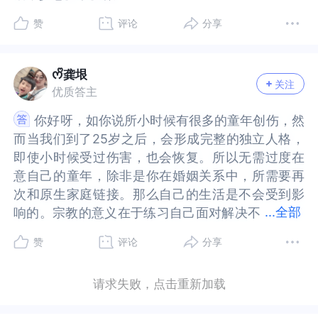
的每一个困惑也是没有标准答案的。建议你去寻
困惑也是没有标准答案的。建议你去寻找。
工作干干，并不一定是需要去单位里上班的那种；
工作干干，并不一定是需要去单位里上班的那种；
赞
评论
分享
找。
可以是把活拿回去家里干的那种，譬如：织毛衣，
可以是把活拿回去家里干的那种，譬如：织毛衣，
缝纫等，如果你之前有这方面的手艺的技能。衷心
缝纫等，如果你之前有这方面的手艺的技能。衷心
祝福题主你现在所面对的问题，能够早日得到一个
祝福题主你现在所面对的问题，能够早日得到一个
ᰔᩚ龚垠
关注
有效的解决。现在我能想到的，就以上这些了。希
有效的解决。现在我能想到的，就以上这些了。希
优质答主
望我以上的回答对题主你有所帮助及启发。我是答
望我以上的回答对题主你有所帮助及启发。我是答
你好呀，如你说所小时候有很多的童年创伤，然
你好呀，如你说所小时候有很多的童年创伤，然
主天天好好学习。在壹心理这里，世界和我爱着
主天天好好学习。在壹心理这里，世界和我爱着
而当我们到了25岁之后，会形成完整的独立人格，
而当我们到了25岁之后，会形成完整的独立人格，
你。祝好哦！！！！！！！
你。祝好哦！！！！！！！
即使小时候受过伤害，也会恢复。所以无需过度在
即使小时候受过伤害，也会恢复。所以无需过度在
意自己的童年，除非是你在婚姻关系中，所需要再
意自己的童年，除非是你在婚姻关系中，所需要再
次和原生家庭链接。那么自己的生活是不会受到影
次和原生家庭链接。那么自己的生活是不会受到影
...
全部
响的。宗教的意义在于练习自己面对解决不
响的。宗教的意义在于练习自己面对解决不了问题
了问题时候的佛系心态，同时培养着敬畏之心，是
时候的佛系心态，同时培养着敬畏之心，是有利于
赞
评论
分享
有利于生活的。关于医生说的焦虑，一方面你可以
生活的。关于医生说的焦虑，一方面你可以了解一
了解一下自己，焦虑的是什么事情，如果是认为自
下自己，焦虑的是什么事情，如果是认为自己的抗
请求失败，点击重新加载
己的抗压能力目前不太好，那么可以适当降低难度
压能力目前不太好，那么可以适当降低难度来应
来应对。至于你说的是否找份工作干干，如果想做
对。至于你说的是否找份工作干干，如果想做出尝