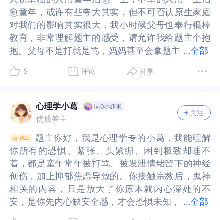
就如题主所写，母亲会把气发泄到我身上…当我们
如题主所写，母亲会把气发泄到我身上…当我们对
愈童年，或许有些夸大其实，但不可否认原生家庭
愈童年，或许有些夸大其实，但不可否认原生家庭
对自己内在小孩的恐惧有所了解，那我们如何让自
自己内在小孩的恐惧有所了解，那我们如何让自己
对我们的影响其实很大，我小时候父母也奉行棍棒
对我们的影响其实很大，我小时候父母也奉行棍棒
己的内在小孩成长起来呢？首先我们可以试着觉
的内在小孩成长起来呢？首先我们可以试着觉察，
教育，非常理解题主的感受，请允许我给题主个抱
教育，非常理解题主的感受，请允许我给题主个抱
察，当下关键时刻的恐惧是情绪上还是真实的？其
当下关键时刻的恐惧是情绪上还是真实的？其实很
抱。父母不是打就是骂，妈妈甚至会拿题主
抱。父母不是打就是骂，妈妈甚至会拿题主撒气，
...
全部
实很多时候，令我们当下恐惧的是情绪，也就是说
多时候，令我们当下恐惧的是情绪，也就是说是受
撒气，这或许会让题主产生自己不够好的认知，觉
这或许会让题主产生自己不够好的认知，觉得自己
是受伤内在小孩的情结。我们儿时的恐惧感没有被
伤内在小孩的情结。我们儿时的恐惧感没有被好好
5
评论
分享
得自己不值被爱，容易陷入自卑。来自最亲的人的
不值被爱，容易陷入自卑。来自最亲的人的否定其
好好看见和安抚，一旦在现实中遇到类似的情境，
看见和安抚，一旦在现实中遇到类似的情境，就会
否定其实是特别挫伤我们对自己的信任的，题主觉
实是特别挫伤我们对自己的信任的，题主觉得恐惧
就会激活当时的恐惧，从而引起担心、害怕等各种
激活当时的恐惧，从而引起担心、害怕等各种负面
得恐惧是恐惧自己刚说的鬼神吗？还是担心自己不
是恐惧自己刚说的鬼神吗？还是担心自己不具备社
负面情绪，甚至一些身体上反应。就如题主所写，
情绪，甚至一些身体上反应。就如题主所写，我很
心理学小葛
关注
具备社会化的能力呢？比如社交，参与工作。题主
会化的能力呢？比如社交，参与工作。题主在哪些
我很想找份工作，但我觉得目前抗压能力很弱，我
想找份工作，但我觉得目前抗压能力很弱，我其实
优质答主
在哪些情况下容易陷入惊恐和害怕呢？比如担心自
情况下容易陷入惊恐和害怕呢？比如担心自己照顾
其实非常累和困，但就是紧张睡不着…童年的经历
非常累和困，但就是紧张睡不着…童年的经历可能
题主你好，我是心理学专的小葛，我能理解
题主你好，我是心理学专的小葛，我能理解
己照顾不了自己，对未来迷茫，人际恐惧等，还是
不了自己，对未来迷茫，人际恐惧等，还是纯纯的
可能给我们带来一些伤害，不过我们可以依靠自己
给我们带来一些伤害，不过我们可以依靠自己的力
你所有的恐惧、紧张、头紧绷、困到极致却睡不
你所有的恐惧、紧张、头紧绷、困到极致却睡不
纯纯的害怕鬼神，这或许不一样。题主觉得自己抗
害怕鬼神，这或许不一样。题主觉得自己抗压能力
的力量，去看到过去那个无助而孤独的自己，接受
量，去看到过去那个无助而孤独的自己，接受那个
着，都是童年常年被打骂、被发泄情绪留下的神经
着，都是童年常年被打骂、被发泄情绪留下的神经
压能力弱或许是真的，父母的都定式教育会挫伤我
弱或许是真的，父母的都定式教育会挫伤我们对自
那个不被关爱的自己，去努力与自己和解。所以当
不被关爱的自己，去努力与自己和解。所以当我们
创伤，加上抑郁焦虑导致的。你接触宗教后，鬼神
创伤，加上抑郁焦虑导致的。你接触宗教后，鬼神
们对自己的信任，觉得自己一无是处，无法做好事
己的信任，觉得自己一无是处，无法做好事情，从
我们觉察到自己有压力和焦虑情绪的时候，试着
觉察到自己有压力和焦虑情绪的时候，试着
相关的内容，只是放大了你原本就内心深处的不
相关的内容，只是放大了你原本就内心深处的不
情，从而抗拒尝试。题主说想找份工作干又担心自
而抗拒尝试。题主说想找份工作干又担心自己胜任
喊“停”，对自己说：这都不是我的错，让情绪流
喊“停”，对自己说：这都不是我的错，让情绪流
安，是你先内心缺安全感，才会恐惧未知，
安，是你先内心缺安全感，才会恐惧未知，并不是
...
全部
己胜任不了，会不会是父母经常对题主说你怎么这
不了，会不会是父母经常对题主说你怎么这个也不
动。我们也可以试着记录自己此刻的感受是什么？
动。我们也可以试着记录自己此刻的感受是什么？
并不是真的有可怕的东西。医生诊断没有错，这都
真的有可怕的东西。医生诊断没有错，这都是焦虑
个也不行，那个也不行，从而内化成了题主对自己
行，那个也不行，从而内化成了题主对自己的否定
你的书写只面对自己，所以尽管大胆坦诚地写出自
你的书写只面对自己，所以尽管大胆坦诚地写出自