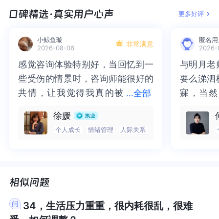
出尝试，那么也是可以的。愿我的分享可以给予到
试，那么也是可以的。愿我的分享可以给予到你一
更多好评
你一些有用的内容。
些有用的内容。
小鲸鱼璇
匿名用
非常满意
2026-08-06
2026-
感觉咨询体验特别好，当回忆到一
感觉咨询体验特别好，当回忆到一
与明月老
与明月老
些受伤的情景时，咨询师能很好的
些受伤的情景时，咨询师能很好的
要么涕泗
要么涕泗
共情，让我觉得我真的被
共情，让我觉得我真的被抱住了。
寐，当然
寐，当然
...
全部
抱住了。咨询完我会感觉，内心有
咨询完我会感觉，内心有一部分未
二十多年
的抑塞之
徐媛
一部分未处理的情绪被注意到了，
处理的情绪被注意到了，而且当咨
来，觉得
不必再踽
个人成长
情绪管理
人际关系
而且当咨询师准确说出我当时的情
询师准确说出我当时的情绪，我感
再困于桎
梏，更不
绪，我感觉当时那个弱小的小女孩
觉当时那个弱小的小女孩被看到
积，靡有
孑遗。“
被看到了，做完咨询，确实内心感
了，做完咨询，确实内心感觉轻快
云起时”
时”，此
觉轻快了很多，感觉轻松了。很感
了很多，感觉轻松了。很感谢咨询
前行。
行。
谢咨询师姐姐！
师姐姐！
34，生活压力重重，很内耗很乱，很难