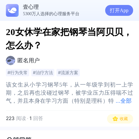
壹心理
打开App
5300万人选择的心理服务平台
20女休学在家把钢琴当阿贝贝，
怎么办？
匿名用户
#行为失常
#治疗方法
#流派方案
该女生从小学习钢琴5年，从一年级学到初一上学
该女生从小学习钢琴5年，从一年级学到初一上学
期，之后再也没碰过钢琴，被学业压力压得喘不过
期，之后再也没碰过钢琴，被学业压力压得喘不过
气，并且本身在学习方面（特别是理科）特
气，并且本身在学习方面（特别是理科）特别吃
...
全部
别吃力。女生特别敏感内向，在艺术方面具有不错
力。女生特别敏感内向，在艺术方面具有不错的天
的天赋和手指条件，但是其父母认为学艺术没出路
赋和手指条件，但是其父母认为学艺术没出路找不
223
阅读
·
1
回答
收藏
找不到工作，不支持其往钢琴方面发展，觉得成绩
到工作，不支持其往钢琴方面发展，觉得成绩好才
好才是硬道理，以物理化学就业广泛出路好找为理
是硬道理，以物理化学就业广泛出路好找为理由，