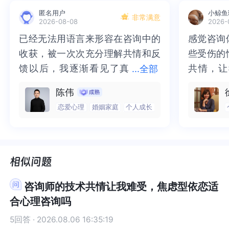
会亲吻钢琴。在前年高考后的暑假被确诊中重度抑
会亲吻钢琴。在前年高考后的暑假被确诊中重度抑
匿名用户
小鲸鱼
郁，医生说她无法继续复读或上大学。所以这两年
郁，医生说她无法继续复读或上大学。所以这两年
非常满意
2026-08-08
2026-
该女生每天在家只弹琴，也不愿意复读。但是母亲
该女生每天在家只弹琴，也不愿意复读。但是母亲
已经无法用语言来形容在咨询中的
已经无法用语言来形容在咨询中的
感觉咨询
感觉咨询
不太能接受女儿未来不如自己有钱优秀。目前女孩
不太能接受女儿未来不如自己有钱优秀。目前女孩
收获，被一次次充分理解共情和反
收获，被一次次充分理解共情和反
些受伤的
些受伤的
只希望走钢琴专业重新艺考并以此为事业发展。现
只希望走钢琴专业重新艺考并以此为事业发展。现
在父母需要用什么方法让女孩抑郁症慢慢恢复？
在父母需要用什么方法让女孩抑郁症慢慢恢复？
馈以后，我逐渐看见了真
馈以后，我逐渐看见了真实的那
共情，让
共情，让
...
全部
实的那个“自己”，所有的混沌逐渐
个“自己”，所有的混沌逐渐清晰，
抱住了。
咨询完我
陈伟
清晰，也慢慢找回了内在的力量。
也慢慢找回了内在的力量。虽然不
一部分未
处理的情
恋爱心理
婚姻家庭
个人成长
虽然不知道还要有多久的路要走，
知道还要有多久的路要走，但我很
而且当咨
询师准确
但我很明确的有了方向。“好的咨询
明确的有了方向。“好的咨询师，本
绪，我感
觉当时那
师，本身就具有疗愈性”，在陈老师
身就具有疗愈性”，在陈老师这里，
被看到了
了，做完
这里，让我真切的感受到了🙏❤️
让我真切的感受到了🙏❤️
觉轻快了
了很多，
谢咨询师
师姐姐！
咨询师的技术共情让我难受，焦虑型依恋适
合心理咨询吗
5回答 · 2026.08.06 16:35:19