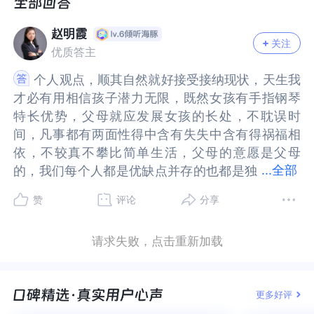
由，打击她对钢琴的热爱，逼迫她中考必须考上省
打击她对钢琴的热爱，逼迫她中考必须考上省重
重高，高中努力考上985211。在长期的压力和严格
高，高中努力考上985211。在长期的压力和严格的
赵明霞
的学业要求下，该女生考上了重高也被迫选择了父
学业要求下，该女生考上了重高也被迫选择了父母
关注
优质答主
母为其铺设的道路。然而，该女生在重高无论如何
为其铺设的道路。然而，该女生在重高无论如何努
努力也无法进入班级中上游，甚至在高三是年级倒
力也无法进入班级中上游，甚至在高三是年级倒
个人观点，顺其自然就好接受接纳现状，天生我
个人观点，顺其自然就好接受接纳现状，天生我
数，自从进青春期性格越来越孤僻自卑，长时间晚
数，自从进青春期性格越来越孤僻自卑，长时间晚
才必有用相信孩子潜力无限，既然女孩有手指钢琴
才必有用相信孩子潜力无限，既然女孩有手指钢琴
上睡前流泪，在深夜抱钢琴说悄悄话，并且在高中
上睡前流泪，在深夜抱钢琴说悄悄话，并且在高中
特长优势，父母就应发展女孩的长处，不耽误时
特长优势，父母就应发展女孩的长处，不耽误时
时出现缺乏兴趣食欲不振的现象。其父母觉得她吃
时出现缺乏兴趣食欲不振的现象。其父母觉得她吃
间，凡事都有两面性得中含有失失中含有得祸福相
间，凡事都有两面性得中含有失失中含有得祸福相
不了苦，不够勤奋，内心脆弱，觉得这是学习压力
不了苦，不够勤奋，内心脆弱，觉得这是学习压力
依，不较真不攀比简单生活，父母的意愿是父母
依，不较真不攀比简单生活，父母的意愿是父母
大出现的正常情况。但是不出所料，该女生在高考
大出现的正常情况。但是不出所料，该女生在高考
...
全部
的，我们每个人都是优缺点并存的也都是独
的，我们每个人都是优缺点并存的也都是独一无二
前濒临崩溃高考只考了四二十多，成了年纪仅14%
前濒临崩溃高考只考了四二十多，成了年纪仅14%
一无二的，各自都有各自的特质特点，各自都有各
的，各自都有各自的特质特点，各自都有各自的任
赞
评论
分享
考不上一本的少数。父母很失望，但不甘心还是往
考不上一本的少数。父母很失望，但不甘心还是往
自的任务需要完成，珍惜当下。
务需要完成，珍惜当下。
就业好的专业方向为她填志愿或让其复读考上重
就业好的专业方向为她填志愿或让其复读考上重
请求失败，点击重新加载
本。但是女生在高考后的暑假出现了如果不弹琴就
本。但是女生在高考后的暑假出现了如果不弹琴就
食不下咽寝不安席头晕眼花等一系列情况每天练琴
食不下咽寝不安席头晕眼花等一系列情况每天练琴
五小时，并且不在家练就在机构琴房练，并且摸到
五小时，并且不在家练就在机构琴房练，并且摸到
更多好评
琴上的灰尘，或闭上眼感觉手指记忆还在的时候就
琴上的灰尘，或闭上眼感觉手指记忆还在的时候就