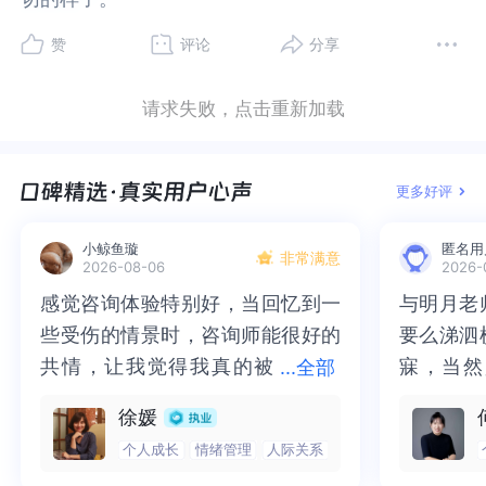
不想吃，洗漱也不想动，食欲在发现被孤立以前就
洗漱也不想动，食欲在发现被孤立以前就变得很低
变得很低了，饭量只有同龄三分之二甚至一半，比
了，饭量只有同龄三分之二甚至一半，比以前少的
赞
评论
分享
以前少的多，我的身高是153，体重一直在40kg左右
多，我的身高是153，体重一直在40kg左右徘徊徘，
徘徊徘，然后就是快乐感和满足感阈值升高吧，感
然后就是快乐感和满足感阈值升高吧，感觉干啥都
请求失败，点击重新加载
觉干啥都挺无聊的，但是我又觉得不像抑郁症，我
挺无聊的，但是我又觉得不像抑郁症，我只能确保
只能确保甲状腺正常，因为去医院查过，但是气血
甲状腺正常，因为去医院查过，但是气血不足还有
不足还有其他一些都可能出现类似症状，而且我也
其他一些都可能出现类似症状，而且我也是会有开
更多好评
是会有开心的时候的，在遇到很喜欢的事或者很值
心的时候的，在遇到很喜欢的事或者很值得开心的
得开心的事，在为了保持社交正常我也还能呈现一
事，在为了保持社交正常我也还能呈现一种比较有
小鲸鱼璇
匿名用
种比较有活力的状态，这又不是很符合抑郁症的长
活力的状态，这又不是很符合抑郁症的长期低落，
非常满意
2026-08-06
2026-
期低落，但是我问了很多ai，也测了很多量表，花钱
但是我问了很多ai，也测了很多量表，花钱不花钱都
感觉咨询体验特别好，当回忆到一
感觉咨询体验特别好，当回忆到一
与明月老
与明月老
不花钱都有，都显示有，各个程度的结果都有，我
有，都显示有，各个程度的结果都有，我不知道我
些受伤的情景时，咨询师能很好的
些受伤的情景时，咨询师能很好的
要么涕泗
要么涕泗
不知道我是不是生病了，不难过时又觉得自己很
是不是生病了，不难过时又觉得自己很装，总是努
共情，让我觉得我真的被
共情，让我觉得我真的被抱住了。
寐，当然
寐，当然
...
全部
装，总是努力想回到难过状态，难过了又在别人面
力想回到难过状态，难过了又在别人面前表现出情
前表现出情绪还行的样子，去医院太贵，去学校里
绪还行的样子，去医院太贵，去学校里看会被重点
抱住了。咨询完我会感觉，内心有
咨询完我会感觉，内心有一部分未
二十多年
的抑塞之
徐媛
看会被重点监测影响入党之类的，但是我难过时候
监测影响入党之类的，但是我难过时候真的又好痛
一部分未处理的情绪被注意到了，
处理的情绪被注意到了，而且当咨
来，觉得
不必再踽
个人成长
情绪管理
人际关系
真的又好痛苦好痛苦，我不知道该怎么办了，我怕
苦好痛苦，我不知道该怎么办了，我怕我没病，那
而且当咨询师准确说出我当时的情
询师准确说出我当时的情绪，我感
再困于桎
梏，更不
我没病，那我到底在矫情什么，但我又不能有病，
我到底在矫情什么，但我又不能有病，因为那意味