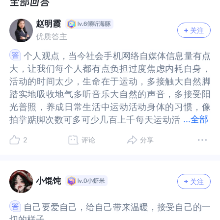
找ai聊过说可能是高中被孤立导致的，因为在发现我
说可能是高中被孤立导致的，因为在发现我被孤立
被孤立之前我其实是个钝感力很强的人，被孤立也
之前我其实是个钝感力很强的人，被孤立也是我自
赵明霞
是我自己的原因，因为我自己都很讨厌自己，然后
己的原因，因为我自己都很讨厌自己，然后呢，有
关注
优质答主
呢，有一次午睡起来因为网课被骗的合同纠纷，那
一次午睡起来因为网课被骗的合同纠纷，那个老师
个老师给我发信息，加上我要出门找不到钥匙了就
给我发信息，加上我要出门找不到钥匙了就突然哭
个人观点，当今社会手机网络自媒体信息量有点
个人观点，当今社会手机网络自媒体信息量有点
突然哭了，呼吸急促全身发软手还在发抖，不过很
了，呼吸急促全身发软手还在发抖，不过很短，只
大，让我们每个人都有点负担过度焦虑内耗自身，
大，让我们每个人都有点负担过度焦虑内耗自身，
短，只有几分钟就好了，那种难过的时候，有过那
有几分钟就好了，那种难过的时候，有过那种怎么
活动的时间太少，生命在于运动，多接触大自然脚
活动的时间太少，生命在于运动，多接触大自然脚
种怎么还不去死啊那种很机械没有实际意义的念
还不去死啊那种很机械没有实际意义的念叨，但更
踏实地吸收地气多听音乐大自然的声音，多接受阳
踏实地吸收地气多听音乐大自然的声音，多接受阳
叨，但更多时候的是想让我的幻想朋友代替我活下
多时候的是想让我的幻想朋友代替我活下去，然后
光普照，养成日常生活中运动活动身体的习惯，像
光普照，养成日常生活中运动活动身体的习惯，像
去，然后我自己躲进幻想世界里一直沉睡下去，我
我自己躲进幻想世界里一直沉睡下去，我知道他们
...
全部
拍掌踮脚次数可多可少几百上千每天运动活
拍掌踮脚次数可多可少几百上千每天运动活动身体
知道他们不存在，是假的，但是我也觉得他们不是
不存在，是假的，但是我也觉得他们不是我，他们
动身体微丝有汗，让自身机体内外通透活力满满神
微丝有汗，让自身机体内外通透活力满满神不外
2
评论
分享
我，他们就是他们，和我不相同，有时候我会进一
就是他们，和我不相同，有时候我会进一种很神奇
不外散，复杂的事情简单做简单生活，少想多学多
散，复杂的事情简单做简单生活，少想多学多做。
种很神奇的状态，就是感觉意识在后脑勺，然后其
的状态，就是感觉意识在后脑勺，然后其他人的声
做。
他人的声音像耳朵被空气堵住时听到的感觉，我可
音像耳朵被空气堵住时听到的感觉，我可以出去，
小馄饨
以出去，但是我很喜欢那种状态，然后睡眠我不知
但是我很喜欢那种状态，然后睡眠我不知道，因为
关注
道，因为我熬夜好几年了基本放下手机就睡了，但
我熬夜好几年了基本放下手机就睡了，但是周末睡
自己要爱自己，给自己带来温暖，接受自己的一
自己要爱自己，给自己带来温暖，接受自己的一
是周末睡足够时间了也会精力匮乏，不想动，饭也
足够时间了也会精力匮乏，不想动，饭也不想吃，
切的样子。
切的样子。