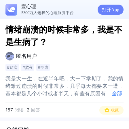
壹心理
打开App
5300万人选择的心理服务平台
情绪崩溃的时候非常多，我是不
是生病了？
匿名用户
#疑病
#熬夜
#空虚
我是大一生，在近半年吧，大一下学期了，我的情
我是大一生，在近半年吧，大一下学期了，我的情
绪难过崩溃的时候非常多，几乎每天都要来一遭，
绪难过崩溃的时候非常多，几乎每天都要来一遭，
基本都是几个小时或者半天，有些有原因有
基本都是几个小时或者半天，有些有原因有些没原
...
全部
些没原因，有原因比如路过的室友我打招呼没理，
因，有原因比如路过的室友我打招呼没理，我知道
我知道可能她没听到但我会想，她果然不喜欢我果
可能她没听到但我会想，她果然不喜欢我果然我就
167
阅读
·
2
回答
收藏
然我就是会让所有人讨厌，然后上政治课老师讲要
是会让所有人讨厌，然后上政治课老师讲要做一个
做一个有担当有理想拒绝躺平的人，我也难过，我
有担当有理想拒绝躺平的人，我也难过，我找ai聊过