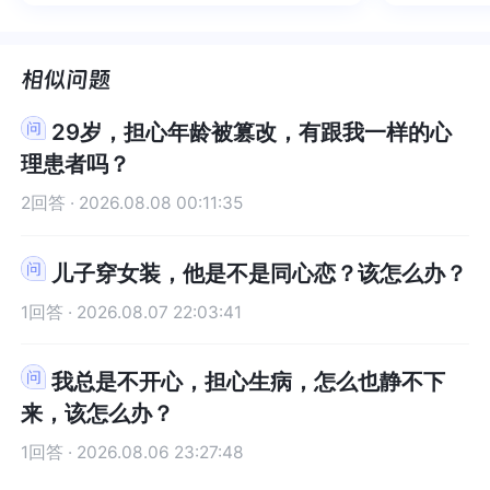
绪，我感觉当时那个弱小的小女孩
觉当时那个弱小的小女孩被看到
积，靡有
孑遗。“
因为那意味着要靠自己克服很难很难，我该怎么办
着要靠自己克服很难很难，我该怎么办啊...和朋友
被看到了，做完咨询，确实内心感
了，做完咨询，确实内心感觉轻快
云起时”
时”，此
啊...和朋友倾诉，他们自己生活也很累了还要承接
倾诉，他们自己生活也很累了还要承接顾及我的情
觉轻快了很多，感觉轻松了。很感
了很多，感觉轻松了。很感谢咨询
前行。
行。
顾及我的情绪这不好
绪这不好
谢咨询师姐姐！
师姐姐！
29岁，担心年龄被篡改，有跟我一样的心
理患者吗？
2回答 · 2026.08.08 00:11:35
儿子穿女装，他是不是同心恋？该怎么办？
1回答 · 2026.08.07 22:03:41
我总是不开心，担心生病，怎么也静不下
来，该怎么办？
1回答 · 2026.08.06 23:27:48