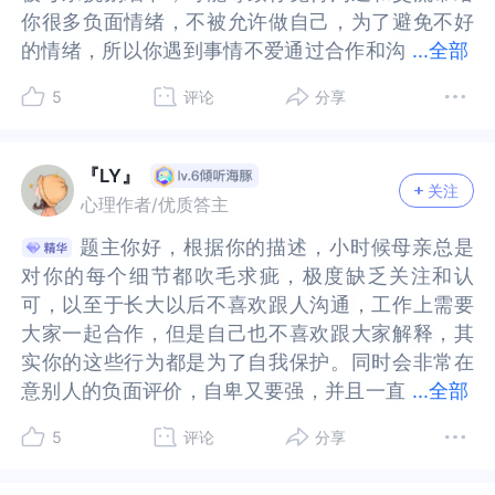
标准、她的评价而已。就像一道菜，有人喜欢吃、
价而已。就像一道菜，有人喜欢吃、有人不喜欢
可能不需要知道这些，我就不说了”。也许，当你假
知道这些，我就不说了”。也许，当你假设同事们不
样。这个过程你也能够收获到被尊重和理解，被认
这个过程你也能够收获到被尊重和理解，被认可和
你很多负面情绪，不被允许做自己，为了避免不好
你很多负面情绪，不被允许做自己，为了避免不好
造成了一个新的困境，你害怕被拒绝，所以先一步
了一个新的困境，你害怕被拒绝，所以先一步封闭
有人不喜欢吃，一个道理，因为每个人的“标准”不
吃，一个道理，因为每个人的“标准”不同。而母亲
设同事们不需要知道的时候，我们的潜意识里，你
需要知道的时候，我们的潜意识里，你认为“他们是
可和欣赏。这样能够让你内在的警惕和紧张得到一
欣赏。这样能够让你内在的警惕和紧张得到一些释
的情绪，所以你遇到事情不爱通过合作和沟
的情绪，所以你遇到事情不爱通过合作和沟通解
...
全部
封闭了自己，而你其实也看到了这个封闭会带来你
了自己，而你其实也看到了这个封闭会带来你不想
同。而母亲对你的否定，那也是标准，她的标准≠你
对你的否定，那也是标准，她的标准≠你是不被喜
认为“他们是不需要知道的”，可能，你把对原生家
不需要知道的”，可能，你把对原生家庭的感受“投
些释放和放松。你也可以尝试先在工作以外的场合
放和放松。你也可以尝试先在工作以外的场合和需
通解决，基本上都是一个人解决。此外，母亲的挑
决，基本上都是一个人解决。此外，母亲的挑剔可
不想要的后果。不是别人不需要沟通，而是你的内
要的后果。不是别人不需要沟通，而是你的内心深
是不被喜欢、你是错误的。这是第一点：重新建立
欢、你是错误的。这是第一点：重新建立对自己的
庭的感受“投射”到了同事身上。过去经验，让我们
射”到了同事身上。过去经验，让我们预期的他人的
和需求上面尝试与大家慢慢的沟通和交流，一致性
求上面尝试与大家慢慢的沟通和交流，一致性的表
5
评论
分享
剔可能也让你觉得自己的话从来都不被尊重认可信
能也让你觉得自己的话从来都不被尊重认可信任，
心深处相信沟通无用。过去的信念就像你是一座孤
处相信沟通无用。过去的信念就像你是一座孤岛，
对自己的认知。把母亲的评判与你是谁分离开来。
认知。把母亲的评判与你是谁分离开来。第二点：
预期的他人的立场。但亲爱的提问者，当我们回归
立场。但亲爱的提问者，当我们回归理性。他们真
的表达自己的需求和想法。最后，建议你写情绪觉
达自己的需求和想法。最后，建议你写情绪觉察日
任，也不被重视，长大后你把这种认知带到关系
也不被重视，长大后你把这种认知带到关系里，也
岛，曾经你可以在上面自由生活。但是现在的团队
曾经你可以在上面自由生活。但是现在的团队合
第二点：模式是可以改变的，前提是“觉察”。也就
模式是可以改变的，前提是“觉察”。也就是说要保
理性。他们真的真的，和你的母亲想的一样么？他
的真的，和你的母亲想的一样么？他们真的真的，
察日记，不断的觉察自己内在的情绪、感受和想
记，不断的觉察自己内在的情绪、感受和想法，看
里，也感觉自己的话和意见不会同事领导看见不被
感觉自己的话和意见不会同事领导看见不被重视。
合作，孤岛式生存已经不适用了。当然我们也不能
作，孤岛式生存已经不适用了。当然我们也不能一
是说要保持一份觉察，能够时刻“看见”自己不喜欢
持一份觉察，能够时刻“看见”自己不喜欢与人沟通
『LY』
们真的真的，觉得自己不需要知道？这里，我们无
觉得自己不需要知道？这里，我们无比停下来做一
法，看到自己那一刻状态背后的念头，一点点的去
到自己那一刻状态背后的念头，一点点的去走出局
关注
重视。再有，母亲的挑剔让你不敢犯错，母亲不允
再有，母亲的挑剔让你不敢犯错，母亲不允许你犯
一下子就变得特别爱沟通，那太难为你了。我想你
下子就变得特别爱沟通，那太难为你了。我想你可
与人沟通的模式。比如工作结束后做复盘，哪些是
的模式。比如工作结束后做复盘，哪些是可以通过
心理作者/优质答主
比停下来做一次“课题分离”，把你工作中遇到的角
次“课题分离”，把你工作中遇到的角色，和你在家
走出局限性认知。也建议你找专业的心理咨询师给
限性认知。也建议你找专业的心理咨询师给予你一
许你犯错，导致你对犯错的回避，可能你也害怕在
错，导致你对犯错的回避，可能你也害怕在关系
可以好好的呆在你的岛上，但是尝试搭起一座小小
以好好的呆在你的岛上，但是尝试搭起一座小小的
可以通过与人合作或沟通实现更好结果呈现的；哪
与人合作或沟通实现更好结果呈现的；哪些是因为
色，和你在家庭中感受到的角色，进行分离。请尝
庭中感受到的角色，进行分离。请尝试提醒自己，
予你一定的支持和理解，帮助你走出这样一个困
定的支持和理解，帮助你走出这样一个困境。希望
题主你好，根据你的描述，小时候母亲总是
题主你好，根据你的描述，小时候母亲总是
关系中，一旦自己表达意见不被重视，或被反对被
中，一旦自己表达意见不被重视，或被反对被挑
的桥，去跟周围的岛连通。现在的团队协作，早与
桥，去跟周围的岛连通。现在的团队协作，早与当
些是因为沟通不畅导致不该出现的错误或结果。慢
沟通不畅导致不该出现的错误或结果。慢慢的，就
试提醒自己，往后你在各类社会活动中，各种社交
往后你在各类社会活动中，各种社交互动中，你要
境。希望我的回答对你有帮助，祝福你越来越好！
我的回答对你有帮助，祝福你越来越好！
对你的每个细节都吹毛求疵，极度缺乏关注和认
对你的每个细节都吹毛求疵，极度缺乏关注和认
挑剔，你会面对失败和挫败的感觉，你担心自己无
剔，你会面对失败和挫败的感觉，你担心自己无力
当年母亲的单向评判不同。现在的团队协作，每个
年母亲的单向评判不同。现在的团队协作，每个人
慢的，就能找到成长的更大空间了。第三点：从小
能找到成长的更大空间了。第三点：从小事开始做
互动中，你要面对的人，并不是原生家庭的旧影子
面对的人，并不是原生家庭的旧影子的客体，你活
可，以至于长大以后不喜欢跟人沟通，工作上需要
可，以至于长大以后不喜欢跟人沟通，工作上需要
力应对自己的脆弱感，你也担心重复体验被母亲挑
应对自己的脆弱感，你也担心重复体验被母亲挑剔
人都是平等的，每个人负责自己的一部分业务，大
都是平等的，每个人负责自己的一部分业务，大家
事开始做起。一方面是不断给自己好评，激活原有
起。一方面是不断给自己好评，激活原有的自信
的客体，你活在现在。（二）自我保护触发的防御
在现在。（二）自我保护触发的防御机制。当你看
大家一起合作，但是自己也不喜欢跟大家解释，其
大家一起合作，但是自己也不喜欢跟大家解释，其
剔不被重视和认可的悲伤。经历过多年不被重视和
不被重视和认可的悲伤。经历过多年不被重视和认
家在平等协作的基础上共同完成工作。你跟他们的
在平等协作的基础上共同完成工作。你跟他们的沟
的自信心，每天可以找到3个优点自我夸赞，这样的
心，每天可以找到3个优点自我夸赞，这样的自我肯
机制。当你看到你需要沟通的对象时，那些“沟
到你需要沟通的对象时，那些“沟通”无用或者不被
实你的这些行为都是为了自我保护。同时会非常在
实你的这些行为都是为了自我保护。同时会非常在
认可，题主有这些情绪和回避沟通的行为，或者有
可，题主有这些情绪和回避沟通的行为，或者有觉
沟通，不是等着他们来评判你做得好不好，而是把
通，不是等着他们来评判你做得好不好，而是把你
自我肯定与自我激励是能够起到赋能作用的；另一
定与自我激励是能够起到赋能作用的；另一方面与
通”无用或者不被听见，带来的感受，那种担忧，浮
听见，带来的感受，那种担忧，浮上心头。你可能
意别人的负面评价，自卑又要强，并且一直
意别人的负面评价，自卑又要强，并且一直以来被
...
全部
觉得依赖是可耻，独立自强是唯一正确的，这些想
得依赖是可耻，独立自强是唯一正确的，这些想法
你负责的这一个部分的专业内容，跟团队成员同
负责的这一个部分的专业内容，跟团队成员同步，
方面与人交往可以从你感觉比较安全的人或环境开
人交往可以从你感觉比较安全的人或环境开始，比
上心头。你可能会害怕，害怕说了也没用，恐惧自
会害怕，害怕说了也没用，恐惧自己说也说不明
以来被母亲吹毛求疵，也会让你具有一定的完美主
母亲吹毛求疵，也会让你具有一定的完美主义倾
法都是正常的，这都是你用来让自己免受伤害的方
都是正常的，这都是你用来让自己免受伤害的方
步，你也可以在沟通的过程中了解他们负责的内
你也可以在沟通的过程中了解他们负责的内容，保
始，比如同事里比较温和、好人缘的，比如日常打
如同事里比较温和、好人缘的，比如日常打招呼、
己说也说不明白，无意间被触发的自我保护机制，
白，无意间被触发的自我保护机制，会让我们更加
5
评论
分享
义倾向。很有可能因为别人一两句无心的话而过度
向。很有可能因为别人一两句无心的话而过度的苛
法。题主现在面临职场合作，必须通过沟通来解
法。题主现在面临职场合作，必须通过沟通来解
容，保证团队的工作顺利完成。所以，让我从一个
证团队的工作顺利完成。所以，让我从一个小小的
招呼、举手之劳的事情。逐渐让自己大胆自信起
举手之劳的事情。逐渐让自己大胆自信起来，打开
会让我们更加防御。保护自己，何错之有？只不过
防御。保护自己，何错之有？只不过是，我们也要
的苛责和否定自己，但是别人从表面上看不出来，
责和否定自己，但是别人从表面上看不出来，因为
决，所以，以前你用来回避人际沟通保护自己不受
决，所以，以前你用来回避人际沟通保护自己不受
小小的改变开始，当下一次你觉得他们可能不需要
改变开始，当下一次你觉得他们可能不需要知道这
来，打开自己与更多人建立连接。人情世事、礼尚
自己与更多人建立连接。人情世事、礼尚往来、日
是，我们也要随着环境适应新的变化，调整心境，
随着环境适应新的变化，调整心境，找到新的平