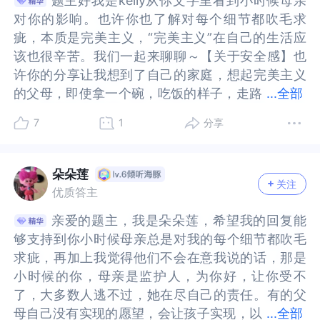
题主好我是kelly从你文字里看到小时候母亲
题主好我是kelly从你文字里看到小时候母亲
露工作过程。但在职场环境中，适当的解释和沟通
过程。但在职场环境中，适当的解释和沟通是建立
我允许自己接收母亲的滋养，而不继承她的情绪，
自己接收母亲的滋养，而不继承她的情绪，我的关
错，无论妈妈是否有错，我们只需要知道，不是自
否有错，我们只需要知道，不是自己的错就好了！
对你的影响。也许你也了解对每个细节都吹毛求
对你的影响。也许你也了解对每个细节都吹毛求
是建立信任、避免误解的重要桥梁。你能够觉察到
信任、避免误解的重要桥梁。你能够觉察到你现在
我的关系将会如何呢？也许母亲的吹毛求疵让你拥
系将会如何呢？也许母亲的吹毛求疵让你拥有了一
己的错就好了！所以我们也不必因所谓的道德感到
所以我们也不必因所谓的道德感到内疚。沟通也能
疵，本质是完美主义，“完美主义”在自己的生活应
疵，本质是完美主义，“完美主义”在自己的生活应
你现在在工作中的沟通模式跟童年与母亲互动的方
在工作中的沟通模式跟童年与母亲互动的方式有
有了一份不断追逐成长接近完美的能力。也许你
份不断追逐成长接近完美的能力。也许你的“凡事都
内疚。沟通也能让自己的情绪得到疏导和释放，还
让自己的情绪得到疏导和释放，还能增进彼此的亲
该也很辛苦。我们一起来聊聊～【关于安全感】也
该也很辛苦。我们一起来聊聊～【关于安全感】也
式有关，这其实已经是改变的开始了。你现在想改
关，这其实已经是改变的开始了。你现在想改善工
的“凡事都喜欢自己解决”内，不仅包含你的独立，
喜欢自己解决”内，不仅包含你的独立，还包含了你
能增进彼此的亲子关系。我们更要尝试重新审视自
子关系。我们更要尝试重新审视自我价值，去丰富
许你的分享让我想到了自己的家庭，想起完美主义
许你的分享让我想到了自己的家庭，想起完美主义
善工作中的沟通，你可以尝试下面的方法。第一，
作中的沟通，你可以尝试下面的方法。第一，重构
还包含了你不想要麻烦他人的善意。也许你不喜欢
不想要麻烦他人的善意。也许你不喜欢跟大家解
我价值，去丰富自己的内在，去发现自己的独特价
自己的内在，去发现自己的独特价值，与其习惯性
的父母，即使拿一个碗，吃饭的样子，走路
的父母，即使拿一个碗，吃饭的样子，走路的习惯
...
全部
重构解释的意义。试着从被迫说明转变为主动同
解释的意义。试着从被迫说明转变为主动同步，可
跟大家解释，是因为你的内在，有一份“行动起来才
释，是因为你的内在，有一份“行动起来才是解决问
值，与其习惯性地伪装自己，不如尝试真实的表达
地伪装自己，不如尝试真实的表达自己，因为生命
的习惯要昂首挺胸。父母这代人有时代的烙印，他
要昂首挺胸。父母这代人有时代的烙印，他们经历
步，可以这样思考：解释不是为他人服务，而是为
以这样思考：解释不是为他人服务，而是为自己减
是解决问题的最好方式”的动力。也许他们不会在意
题的最好方式”的动力。也许他们不会在意你说的
自己，因为生命是不断体验的过程，当我们内核强
是不断体验的过程，当我们内核强大，你会自信的
7
1
分享
们经历过被人歧视，看不起，骨子里也有骄傲。你
过被人歧视，看不起，骨子里也有骄傲。你提到他
自己减少后续麻烦。通过提前沟通，你可以避免他
少后续麻烦。通过提前沟通，你可以避免他人因不
你说的话，也是因为他们同样崇尚行动大于表达。
话，也是因为他们同样崇尚行动大于表达。回到你
大，你会自信的展示自己，你身边的人也会和你相
展示自己，你身边的人也会和你相处舒服。当然我
提到他们并不在意你说的话，我想这个确实会感受
们并不在意你说的话，我想这个确实会感受到自己
人因不了解情况而产生的误解或重复询问。把解释
了解情况而产生的误解或重复询问。把解释看做是
回到你所关心的如何改善。我想，“导致大家沟通不
所关心的如何改善。我想，“导致大家沟通不畅”是
处舒服。当然我们也可以寻求帮助，因为这件事情
们也可以寻求帮助，因为这件事情既然困扰着你，
到自己被忽视。母亲和你沟通中哪一次你有感觉到
被忽视。母亲和你沟通中哪一次你有感觉到被在意
看做是个信息同步，不是自我辩护。例如，当你完
个信息同步，不是自我辩护。例如，当你完成一项
畅”是你对自己的一个标签和定义。沟通是双向互动
你对自己的一个标签和定义。沟通是双向互动的过
朵朵莲
既然困扰着你，那么想马上克服并不是一件简单的
那么想马上克服并不是一件简单的事情。试着找一
关注
被在意的吗？有没有印象他们之间是怎样沟通的～
的吗？有没有印象他们之间是怎样沟通的～例如妈
成一项复杂工作的关键步骤时，可以简单告知同
复杂工作的关键步骤时，可以简单告知同事：这部
的过程，你已经拥有一份改善自己的意愿和动力，
程，你已经拥有一份改善自己的意愿和动力，只需
优质答主
事情。试着找一个你信任并一直给予你正面支持的
个你信任并一直给予你正面支持的亲友寻求倾诉，
例如妈妈和谁说话，你感觉他们彼此之间是可以相
妈和谁说话，你感觉他们彼此之间是可以相互交流
事：这部分已经完成，采用了X方法，预计会影响后
分已经完成，采用了X方法，预计会影响后续某某环
只需要把改善的目标，切成一个一个的小步子。小
要把改善的目标，切成一个一个的小步子。小步子
亲友寻求倾诉，如果觉得有必要，也可以找个心理
如果觉得有必要，也可以找个心理专业咨询师，因
亲爱的题主，我是朵朵莲，希望我的回复能
亲爱的题主，我是朵朵莲，希望我的回复能
互交流的？这些观察也许会让我们发现一些不一样
的？这些观察也许会让我们发现一些不一样的事
续某某环节。第二，建立最小必要沟通习惯。不必
节。第二，建立最小必要沟通习惯。不必强迫自己
步子是什么标准呢？来源于项目团队需要你所负责
是什么标准呢？来源于项目团队需要你所负责工作
专业咨询师，因为情绪一定要有一个输出，缓解我
为情绪一定要有一个输出，缓解我们内心的沉重和
够支持到你小时候母亲总是对我的每个细节都吹毛
够支持到你小时候母亲总是对我的每个细节都吹毛
的事情，我通过观察父母也看到了一些客观的事
情，我通过观察父母也看到了一些客观的事实。父
强迫自己长篇大论的解释，可以从最小化的沟通开
长篇大论的解释，可以从最小化的沟通开始。比
工作呈现的内容。这份内容，同样可以像第1、第2
呈现的内容。这份内容，同样可以像第1、第2条内
们内心的沉重和阻塞。
阻塞。
求疵，再加上我觉得他们不会在意我说的话，那是
求疵，再加上我觉得他们不会在意我说的话，那是
实。父母对子女的方式，其实一部分也是对自己的
母对子女的方式，其实一部分也是对自己的方式。
始。比如，出现任务延期，可以告诉相关同事，这
如，出现任务延期，可以告诉相关同事，这个部分
条内一样，用模板问答或者填空的方式，让你补充
一样，用模板问答或者填空的方式，让你补充出
小时候的你，母亲是监护人，为你好，让你受不
小时候的你，母亲是监护人，为你好，让你受不
方式。我的母亲无论多忙多累。总要打扫卫生，家
我的母亲无论多忙多累。总要打扫卫生，家里一尘
个部分比预期复杂，预计延迟XX点才能完成。这样
比预期复杂，预计延迟XX点才能完成。这样可以管
出来。你看，这样，是不是就解决了，你“总是觉得
来。你看，这样，是不是就解决了，你“总是觉得他
了，大多数人逃不过，她在尽自己的责任。有的父
了，大多数人逃不过，她在尽自己的责任。有的父
里一尘不染代表洁净，背后也有她想要赢回的自尊
不染代表洁净，背后也有她想要赢回的自尊和骄
可以管理他人的预期，避免误会。第三，可以先从
理他人的预期，避免误会。第三，可以先从小的实
他可能不需要知道这些”的担心？更重要的，是在这
可能不需要知道这些”的担心？更重要的，是在这份
母自己没有实现的愿望，会让孩子实现，以
母自己没有实现的愿望，会让孩子实现，以为改正
...
全部
和骄傲。我理解她，但是一些事情未必认同，后来
傲。我理解她，但是一些事情未必认同，后来我们
小的实验开始。选择一件不太重要的工作任务，尝
验开始。选择一件不太重要的工作任务，尝试比平