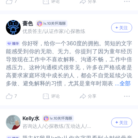
7
评论
分享
力。所以，我想要邀请你一起，沿着这个思路一同
以，我想要邀请你一起，沿着这个思路一同探索：
前期的小沟通，是后期的大省事。[4]允许自己有时
小沟通，是后期的大省事。[4]允许自己有时候就是
塞到和我们相关的人身上，解读为他们也是这么想
关的人身上，解读为他们也是这么想的。就如题主
探索：1、家庭动力系统的模式，在你出生前，已然
1、家庭动力系统的模式，在你出生前，已然成型。
候就是不想说，不是所有事都必须沟通，判断标准
不想说，不是所有事都必须沟通，判断标准只有一
的。就如题主所写，我总是觉得他们可能不需要知
所写，我总是觉得他们可能不需要知道这些…可是
成型。如果咱们可以抽离出来，用上帝视角去回望
如果咱们可以抽离出来，用上帝视角去回望出生前
只有一个，这件事不说会不会影响我下班，不影
个，这件事不说会不会影响我下班，不影响，就先
道这些…可是他人的言语我们无法干预，也无法阻
他人的言语我们无法干预，也无法阻止，当我们潜
蔷色
关注
出生前的家庭，即便家庭的场景是用现在的认知想
的家庭，即便家庭的场景是用现在的认知想象出来
响，就先放着，影响，就扔那三句话。小时候那个
放着，影响，就扔那三句话。小时候那个被挑剔的
止，当我们潜意识里把他人的暗示定位负面反馈
意识里把他人的暗示定位负面反馈时，要接受这些
优质答主/认证作家/心探教练
象出来的，也一定是家庭非常具备代表的特征。例
的，也一定是家庭非常具备代表的特征。例如，母
被挑剔的你在害怕，不是你的错。
你在害怕，不是你的错。
时，要接受这些负面反馈恰恰不是容易之事。因为
负面反馈恰恰不是容易之事。因为我们会感受到委
你好呀，给你一个360度的拥抱。简短的文字
你好呀，给你一个360度的拥抱。简短的文字
如，母亲对细节的吹毛求疵，你感觉他们并不会在
亲对细节的吹毛求疵，你感觉他们并不会在意你说
我们会感受到委屈，从而触发自己内心需求的紧
屈，从而触发自己内心需求的紧张，尤其是对自己
能感受到你的无助、无力。你提到了因为童年经历
能感受到你的无助、无力。你提到了因为童年经历
意你说的话。例如，你总是不太喜欢跟人沟通，凡
的话。例如，你总是不太喜欢跟人沟通，凡事都喜
张，尤其是对自己成长的需求，和对自己被人认可
成长的需求，和对自己被人认可的需求。所以我们
导致现在工作中不喜欢解释、沟通不畅，工作中倍
导致现在工作中不喜欢解释、沟通不畅，工作中倍
事都喜欢自己解决。一定是早已成为刻在家庭系统
欢自己解决。一定是早已成为刻在家庭系统中的模
的需求。所以我们被这些言语暗示点燃内心的情绪
被这些言语暗示点燃内心的情绪时，不妨问问自
感压力。这种沟通模式很常见，许多在严格或者是
感压力。这种沟通模式很常见，许多在严格或者是
中的模式，且具备其动力。回忆印象最深的与母亲
式，且具备其动力。回忆印象最深的与母亲有关的
时，不妨问问自己：他人的言论是否属实？心理学
己：他人的言论是否属实？心理学上说，一切防御
高要求家庭环境中成长的人，都会不自觉延续少说
高要求家庭环境中成长的人，都会不自觉延续少说
有关的场景，她在做什么？你有什么感受？你在场
场景，她在做什么？你有什么感受？你在场景里学
上说，一切防御机制都是我们为逃避痛苦而向自己
机制都是我们为逃避痛苦而向自己撒的谎。当我们
多做、避免解释的习惯，尤其是童年时期表
多做、避免解释的习惯，尤其是童年时期表达常被
...
全部
景里学会了如何对待自己的感受？如果在母亲身
会了如何对待自己的感受？如果在母亲身上，哪怕
撒的谎。当我们感受到痛苦却又无法改变现状时，
感受到痛苦却又无法改变现状时，便会做出防御。
达常被否定或疏忽后。你提到童年时期母亲对你的
否定或疏忽后。你提到童年时期母亲对你的细节吃
上，哪怕很微小，她曾给予过你哪一种支持？（陪
很微小，她曾给予过你哪一种支持？（陪伴、照
便会做出防御。而把自己定位成一个受害者，让自
而把自己定位成一个受害者，让自己可以更少面对
7
评论
分享
细节吃毛秋词，这可能促使你形成了一种“解释无用
毛秋词，这可能促使你形成了一种“解释无用甚至可
伴、照料、成长......）这是一种什么样的滋养的力
料、成长......）这是一种什么样的滋养的力量？（被
己可以更少面对伤心、委屈和羞耻，同时也在推卸
伤心、委屈和羞耻，同时也在推卸自己的责任，可
甚至可能招致更多批评”的潜意识信念，当这种模延
能招致更多批评”的潜意识信念，当这种模延续到工
量？（被照顾、被保护......)如果这份滋养被保留，
照顾、被保护......)如果这份滋养被保留，而你不必
自己的责任，可以把自己的情绪归结为是对方造成
以把自己的情绪归结为是对方造成的。我们可以找
续到工作中，就会表现为：假设他人不关心你的解
作中，就会表现为：假设他人不关心你的解释、认
而你不必再承接她的情绪，你会有什么变化？（独
再承接她的情绪，你会有什么变化？（独立、能
Kelly水
的。我们可以找个时间和妈妈做一次坦诚沟通，听
个时间和妈妈做一次坦诚沟通，听听妈妈聊聊养育
关注
释、认为解释是多余且浪费时间的、对必要的解释
为解释是多余且浪费时间的、对必要的解释感到烦
立、能力......）2、自己在这份动力系统里面，能获
力......）2、自己在这份动力系统里面，能获得什么
咨询达人/心探教练/互动达人/心理作者
听妈妈聊聊养育往事。沟通不是为了问责，我们不
往事。沟通不是为了问责，我们不必建立这样一种
感到烦躁和抵触、倾向于独自解决维内托，避免暴
躁和抵触、倾向于独自解决维内托，避免暴露工作
得什么力量？延续第1步的探索基础，问问自己：当
力量？延续第1步的探索基础，问问自己：当我允许
必建立这样一种非黑即白的对立，不必理会是谁的
非黑即白的对立，不必理会是谁的错，无论妈妈是