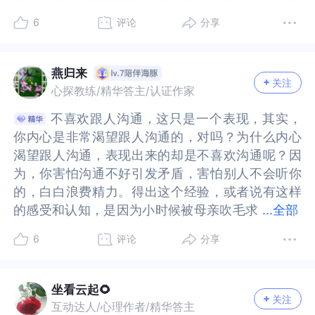
份探索中，你找到了整个家族的托举而传承给你的
探索中，你找到了整个家族的托举而传承给你的动
为改正错误，孩子就会变得完美，以呈现自己有价
错误，孩子就会变得完美，以呈现自己有价值，希
我们即使各自成家，她们也喜欢总指挥。父母越是
即使各自成家，她们也喜欢总指挥。父母越是想要
试比平时多解释一两句，观察对方的反应和你自己
时多解释一两句，观察对方的反应和你自己的感受
动力。
力。
6
评论
分享
值，希望他人的看见，现代的孩子承受很多来自父
望他人的看见，现代的孩子承受很多来自父母对自
想要控制，其实孩子本能的是会希望有自己的空
控制，其实孩子本能的是会希望有自己的空间。就
的感受差异。现象如果你是同事，你希望得到什么
差异。现象如果你是同事，你希望得到什么样的解
母对自己的不如意，看似有些光环需要深刻的洞
己的不如意，看似有些光环需要深刻的洞见。抱抱
间。就如你说的也会习惯自己一个人面对自己，面
如你说的也会习惯自己一个人面对自己，面对问
样的解释，然后把你希望得到的解释同步给其他同
释，然后把你希望得到的解释同步给其他同事。第
见。抱抱你，母亲对你的吹毛求疵，关注背后是她
你，母亲对你的吹毛求疵，关注背后是她内心的担
对问题。也许我还有姐弟，相互还能沟通，就如我
题。也许我还有姐弟，相互还能沟通，就如我的孩
事。第四，充分利用非即时沟通工具。如果你觉得
四，充分利用非即时沟通工具。如果你觉得当面解
燕归来
关注
内心的担心，负面想法，会让你觉得不够好，植入
心，负面想法，会让你觉得不够好，植入你的思
的孩子就一个，她面对我的烦恼也许只能画画，只
子就一个，她面对我的烦恼也许只能画画，只能找
当面解释令人不适，可以充分利用邮件、信息、共
释令人不适，可以充分利用邮件、信息、共享文
心探教练/精华答主/认证作家
你的思想，内心有个不好的自己，如何发表自己的
想，内心有个不好的自己，如何发表自己的言论，
能找自己的同学倾诉。也许不喜欢跟人沟通，看似
自己的同学倾诉。也许不喜欢跟人沟通，看似安
享文档、可视化工具等与同事保持必要的沟通，展
档、可视化工具等与同事保持必要的沟通，展示自
不喜欢跟人沟通，这只是一个表现，其实，
不喜欢跟人沟通，这只是一个表现，其实，
言论，就这样愈演愈烈，你哪里想要与同事交流。
就这样愈演愈烈，你哪里想要与同事交流。觉得说
安全，短暂的也许也有好处：例如你一定有很强的
全，短暂的也许也有好处：例如你一定有很强的责
示自己的工作进度等。第五，长期调整和自我接
己的工作进度等。第五，长期调整和自我接纳。改
你内心是非常渴望跟人沟通的，对吗？为什么内心
你内心是非常渴望跟人沟通的，对吗？为什么内心
觉得说了也没用，别人不会听你的，这是谁的声
了也没用，别人不会听你的，这是谁的声音，你与
责任，解决问题的能力。同时也许也有独来独往的
任，解决问题的能力。同时也许也有独来独往的习
纳。改变沟通习惯是一个渐进的过程。上上面的方
变沟通习惯是一个渐进的过程。上上面的方法也许
渴望跟人沟通，表现出来的却是不喜欢沟通呢？因
渴望跟人沟通，表现出来的却是不喜欢沟通呢？因
音，你与母亲就这样紧密链接，以为的孝顺父母，
母亲就这样紧密链接，以为的孝顺父母，曾经小时
习惯，或者几个三五好友而已。一个人如果不影响
惯，或者几个三五好友而已。一个人如果不影响工
法也许对你来说看上去简单，但真要做起来，还是
对你来说看上去简单，但真要做起来，还是有很多
为，你害怕沟通不好引发矛盾，害怕别人不会听你
为，你害怕沟通不好引发矛盾，害怕别人不会听你
曾经小时候以这种方式生存下来，看到自己的不容
候以这种方式生存下来，看到自己的不容易，保护
工作，也能凡事自己解决，或者重要的事情也会寻
作，也能凡事自己解决，或者重要的事情也会寻求
有很多的顾虑。关键的还是要调整对个人与他人的
的顾虑。关键的还是要调整对个人与他人的关系的
的，白白浪费精力。得出这个经验，或者说有这样
的，白白浪费精力。得出这个经验，或者说有这样
易，保护自己。现在你是成年人，生活在互联网的
自己。现在你是成年人，生活在互联网的今天，知
求专业的帮助，这也是一种能力。有些安全感也许
专业的帮助，这也是一种能力。有些安全感也许也
关系的认知。你与母亲的互动模式带来的影响是长
认知。你与母亲的互动模式带来的影响是长期的，
的感受和认知，是因为小时候被母亲吹毛求
的感受和认知，是因为小时候被母亲吹毛求疵地强
...
全部
今天，知识更新迭代，工作中很多需要合作，在沟
识更新迭代，工作中很多需要合作，在沟通中会碰
也来自自己，你有能力，有自己可以帮助自己的方
来自自己，你有能力，有自己可以帮助自己的方
期的，可能像是一种无形的烙印，就像是一道自动
可能像是一种无形的烙印，就像是一道自动化的程
疵地强化，试想一下，如果我们说出来的每一句
化，试想一下，如果我们说出来的每一句话，都被
通中会碰触很多智慧，允许自己一点点的突破，一
触很多智慧，允许自己一点点的突破，一点点的打
法，这些都会让你的感觉变得更加笃定，这些能力
法，这些都会让你的感觉变得更加笃定，这些能力
化的程序。当你进入职场这个新系统后，它被无意
序。当你进入职场这个新系统后，它被无意识地激
6
评论
分享
话，都被挑毛病的话，谁还愿意开口说话呢？你没
挑毛病的话，谁还愿意开口说话呢？你没有被当成
点点的打开。即使害怕也不断为自己赋能，没有被
开。即使害怕也不断为自己赋能，没有被正确对待
恰好是很多父母看似和子女很好的关系，子女欠缺
恰好是很多父母看似和子女很好的关系，子女欠缺
识地激活，导致你不喜欢解释的行为，不仅是个人
活，导致你不喜欢解释的行为，不仅是个人习惯，
有被当成一个主体，不允许有自己的话语权，这是
一个主体，不允许有自己的话语权，这是在关系中
正确对待的孩子注定有很多的阻碍，过往给你带来
的孩子注定有很多的阻碍，过往给你带来的保护，
的能力。因为自己不会解决就会寻求父母，寻求家
的能力。因为自己不会解决就会寻求父母，寻求家
习惯，更反映了家庭互动规则在你身上的延续。关
更反映了家庭互动规则在你身上的延续。关于这部
在关系中的失衡。但你并没有丧失自我，凡事你都
的失衡。但你并没有丧失自我，凡事你都能自己解
的保护，同时也阻碍你与这个世界的链接，现在你
同时也阻碍你与这个世界的链接，现在你是有力量
人。解决问题，信任自己其实又非常重要。【关于
人。解决问题，信任自己其实又非常重要。【关于
坐看云起🌻
于这部分建议从你接纳母亲对你的影响，同时也告
分建议从你接纳母亲对你的影响，同时也告诉自
关注
能自己解决，说明你是有力量的，否则，你会依赖
决，说明你是有力量的，否则，你会依赖别人替你
是有力量支持自己，为自己敢于求助点赞。没有被
支持自己，为自己敢于求助点赞。没有被温柔对
接纳】我们无法改变家庭的其他人，至少我们可以
接纳】我们无法改变家庭的其他人，至少我们可以
互动达人/心理作者/精华答主
诉自己，我已经长大了，我现在不是在家庭中，而
己，我已经长大了，我现在不是在家庭中，而是在