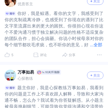
关注
可。经常受到父母肯定、赞美和认同的孩子，自我
受到父母肯定、赞美和认同的孩子，自我价值感
面对一切。于是，我们形成了一种惯性认知的路
切。于是，我们形成了一种惯性认知的路径“凡事都
决，或者不能一下子得到全部的支持与帮助。你内
者不能一下子得到全部的支持与帮助。你内在本身
优质答主
价值感高，表现出来的是自信。相反，经常遭受父
高，表现出来的是自信。相反，经常遭受父母批
径“凡事都喜欢自己解决”。习惯，真的很有力量，
喜欢自己解决”。习惯，真的很有力量，就像有些人
在本身已经很强迫自己了，还需要面临这样的窘迫
已经很强迫自己了，还需要面临这样的窘迫和压
你好，我是鲸遇。看你的文字，我感受到了
你好，我是鲸遇。看你的文字，我感受到了
母批评、指责和否定的孩子，自我价值感低，容易
评、指责和否定的孩子，自我价值感低，容易自
就像有些人习惯用右手写字，换成左手的时候，习
习惯用右手写字，换成左手的时候，习惯会让我们
和压抑，让你对于表达更加困难，对于寻求他人帮
抑，让你对于表达更加困难，对于寻求他人帮助和
你的克制疏离冷静，也感受到了你现在的遇到了比
你的克制疏离冷静，也感受到了你现在的遇到了比
自卑、敏感多疑。原本是父母对我们的评价，逐渐
卑、敏感多疑。原本是父母对我们的评价，逐渐会
惯会让我们根本无法顺利的书写。会有阻力，会觉
根本无法顺利的书写。会有阻力，会觉得很难。会
助和支持也更为难。这样的状态的确会影响你的一
支持也更为难。这样的状态的确会影响你的一些工
文字里流露出来的更大的困扰。你很担心现在你这
文字里流露出来的更大的困扰。你很担心现在你这
会内化成自己对自己的评价。“再加上我觉得他们不
内化成自己对自己的评价。“再加上我觉得他们不会
得很难。会烦躁，不安。如果有，请今天的自己，
烦躁，不安。如果有，请今天的自己，不要过度苛
些工作的进程，看来你已经意识到了这一点。3.怎
作的进程，看来你已经意识到了这一点。3.怎么办
个不爱沟通习惯于独立解决问题的性格不适应复杂
个不爱沟通习惯于独立解决问题的性格不适应复杂
会在意我说的话”，这其实就已经反映出了你的敏
在意我说的话”，这其实就已经反映出了你的敏感、
不要过度苛责过去的自己。请理解那个努力自己长
责过去的自己。请理解那个努力自己长大的小孩。
么办首先你需要如实面对自己内在压抑的那些情绪
首先你需要如实面对自己内在压抑的那些情绪感
的团队合作，担心会搞砸。你说小时候母亲对你的
的团队合作，担心会搞砸。你说小时候母亲对你的
感、自卑。导致“所以我总是不太喜欢跟人沟通，凡
自卑。导致“所以我总是不太喜欢跟人沟通，凡事都
大的小孩。请理解那个小孩经历了失望才找到的生
请理解那个小孩经历了失望才找到的生存之道。哪
感受，如果妈妈现在有变化能理解和接受的话，可
受，如果妈妈现在有变化能理解和接受的话，可以
每个细节都吹毛求疵，也不听你的意见，好
每个细节都吹毛求疵，也不听你的意见，好像在你
...
全部
事都喜欢自己解决”。小时候形成的模式就像你
喜欢自己解决”。小时候形成的模式就像你的“保护
存之道。哪怕这条习惯性的认知路径，已经不能完
怕这条习惯性的认知路径，已经不能完全契合当下
以一致性向妈妈表达当年的感受，让内在压抑的情
一致性向妈妈表达当年的感受，让内在压抑的情绪
像在你小时候无论你说什么做什么，都有一个标准
小时候无论你说什么做什么，都有一个标准在等着
的“保护色”，不与人沟通就不会“暴露”你自己，也不
色”，不与人沟通就不会“暴露”你自己，也不会伤害
全契合当下阶段的发展诉求。也请温柔的对待自
阶段的发展诉求。也请温柔的对待自己。理解自己
绪感受流动起来。如果你觉得妈妈现在没办法接纳
感受流动起来。如果你觉得妈妈现在没办法接纳和
5
评论
分享
在等着你，而你的声音却从未得到重视。于是，你
你，而你的声音却从未得到重视。于是，你学会了
会伤害到你（遭受别人对你的指责或否定）。只
到你（遭受别人对你的指责或否定）。只是，成年
己。理解自己的难处。二、“心理投射”有时会让我
的难处。二、“心理投射”有时会让我们提前主观论
和理解你的这些情绪感，你可以尝试用一封信的方
理解你的这些情绪感，你可以尝试用一封信的方式
学会了绕过母亲的苛责，独自解决问题，保持对母
绕过母亲的苛责，独自解决问题，保持对母亲的沉
是，成年后你原有的模式（不喜欢与人沟通）对你
后你原有的模式（不喜欢与人沟通）对你不再有保
们提前主观论断别人的想法，假设灾难化的后果。
断别人的想法，假设灾难化的后果。触发自我保护
式写给妈妈。而这封信你可以决定不寄出去。当然
写给妈妈。而这封信你可以决定不寄出去。当然你
亲的沉默。这个方案对于当时的你来说是非常聪明
默。这个方案对于当时的你来说是非常聪明的解决
不再有保护作用，反倒给你的工作带来了阻碍，一
护作用，反倒给你的工作带来了阻碍，一定意义上
触发自我保护的机制，让我们僵在原地。（一）你
的机制，让我们僵在原地。（一）你的不习惯，也
万事如易
你也可以找专业的心理咨询师，帮助你用空椅子技
也可以找专业的心理咨询师，帮助你用空椅子技术
关注
的解决方案。但是现在你敏锐地感觉到了这套解决
方案。但是现在你敏锐地感觉到了这套解决方案不
定意义上也让你“觉察”到这样的模式需要做出改
也让你“觉察”到这样的模式需要做出改变。所以，
的不习惯，也许是导致你不喜欢和同事合作中交流
许是导致你不喜欢和同事合作中交流解释的原因之
心探教练
术释放你内在压抑的这些情绪感受。其次，你可以
释放你内在压抑的这些情绪感受。其次，你可以向
方案不那么适用了。当你在工作中觉得他们可能不
那么适用了。当你在工作中觉得他们可能不需要知
变。所以，亲爱的你，“凡事发生必对我有帮助”。2.
亲爱的你，“凡事发生必对我有帮助”。2.如何做出改
解释的原因之一。而这里面有一个议题叫“心理投
一。而这里面有一个议题叫“心理投射”。心理投
向你觉得安全和放松的人，一致性的表达你内在这
你觉得安全和放松的人，一致性的表达你内在这样
题主你好，我是心探教练万事如易，我看到
题主你好，我是心探教练万事如易，我看到
需要知道这些，让我说我还觉得烦的时候，你实际
道这些，让我说我还觉得烦的时候，你实际上是把
如何做出改变呢成年后的你接受了高等教育，也有
变呢成年后的你接受了高等教育，也有属于自己的
射”。心理投射，请允许我先简单解释为～我们会认
射，请允许我先简单解释为～我们会认为，我们的
样的为难和窘迫。获得他们的理解，也通过他们给
的为难和窘迫。获得他们的理解，也通过他们给你
你的问题是工作上不喜欢跟人解释，导致和大家沟
你的问题是工作上不喜欢跟人解释，导致和大家沟
上是把工作的同事当成了你小时候的母亲，你的潜
工作的同事当成了你小时候的母亲，你的潜意识预
属于自己的独立思考能力，能够理解小时候母亲对
独立思考能力，能够理解小时候母亲对你的“吹毛求
为，我们的想法即他人的想法，我们下意识判定他
想法即他人的想法，我们下意识判定他人的想法和
你的反馈与回应，让你打开内在局限的认知，让你
的反馈与回应，让你打开内在局限的认知，让你能
通不畅，怎么办？我试着为你答疑解惑。从小题主
通不畅，怎么办？我试着为你答疑解惑。从小题主
意识预判到他们不会在意，预判到他们会有风险会
判到他们不会在意，预判到他们会有风险会评判
你的“吹毛求疵”并非是你做错了什么，那只是她的
疵”并非是你做错了什么，那只是她的标准、她的评
人的想法和我们设想中的一致。你提到“总是觉得他
我们设想中的一致。你提到“总是觉得他可能不需要
能够看到，并不是他们所有人都和当年的母亲一
够看到，并不是他们所有人都和当年的母亲一样。
被母亲挑剔细节，可能导致你觉得沟通和交流带给
被母亲挑剔细节，可能导致你觉得沟通和交流带给
评判你。你在用你童年的策略应对团队协作。这也
你。你在用你童年的策略应对团队协作。这也造成