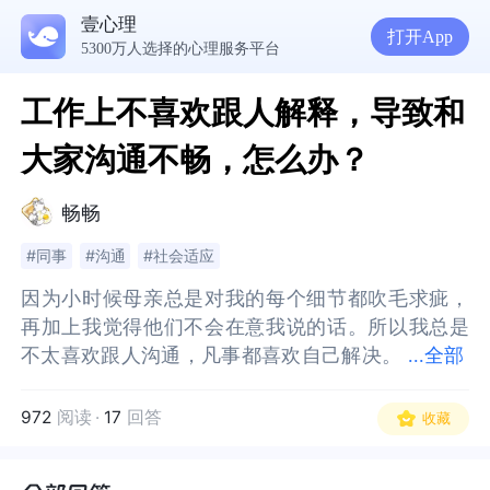
壹心理
打开App
5300万人选择的心理服务平台
工作上不喜欢跟人解释，导致和
大家沟通不畅，怎么办？
畅畅
#同事
#沟通
#社会适应
因为小时候母亲总是对我的每个细节都吹毛求疵，
因为小时候母亲总是对我的每个细节都吹毛求疵，
再加上我觉得他们不会在意我说的话。所以我总是
再加上我觉得他们不会在意我说的话。所以我总是
不太喜欢跟人沟通，凡事都喜欢自己解决。
不太喜欢跟人沟通，凡事都喜欢自己解决。但现在
...
全部
但现在我工作了，需要大家一起合作，我发现我不
我工作了，需要大家一起合作，我发现我不喜欢跟
喜欢跟大家解释，总是觉得他可能不需要知道这
大家解释，总是觉得他可能不需要知道这些，我就
972
阅读
·
17
回答
收藏
些，我就不说了。让我说我还觉得很烦。导致现在
不说了。让我说我还觉得很烦。导致现在一遇到比
一遇到比较复杂的工作，可能导致沟通不畅，该怎
较复杂的工作，可能导致沟通不畅，该怎么改善？