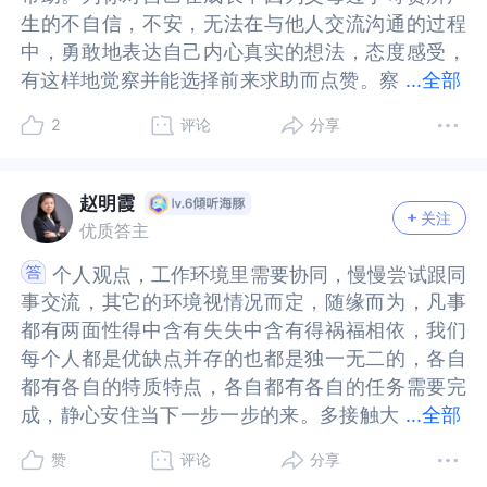
想不想跟人沟通，而至于说会不会、能不能、擅不
想跟人沟通，而至于说会不会、能不能、擅不擅长
也可能造成关系紧张，这都是正常的，沟通中可能
也可能造成关系紧张，这都是正常的，沟通中可能
最重要的还是把事情做好。另一方面是，具体问题
是把事情做好。另一方面是，具体问题的具体分
生的不自信，不安，无法在与他人交流沟通的过程
生的不自信，不安，无法在与他人交流沟通的过程
想到的，就以上这些了。希望我以上的回答对题主
以上这些了。希望我以上的回答对题主你有所帮助
擅长沟通这事只跟技巧挂钩。所以说只要调整自己
沟通这事只跟技巧挂钩。所以说只要调整自己的内
出现的风险。不仅是题主，大多数人都不是沟通方
出现的风险。不仅是题主，大多数人都不是沟通方
的具体分析，总结出对你有用的应对方案，工作的
析，总结出对你有用的应对方案，工作的核心在于
中，勇敢地表达自己内心真实的想法，态度感受，
中，勇敢地表达自己内心真实的想法，态度感受，
你有所帮助及启发。我是答主天天好好学习。在壹
及启发。我是答主天天好好学习。在壹心理这里，
的内在状态，沟通的技巧是每个人都能习得的东
在状态，沟通的技巧是每个人都能习得的东西，一
面的专家，即便擅长沟通的人，因为意见不一致，
面的专家，即便擅长沟通的人，因为意见不一致，
核心在于完成项目，你已经逐渐有了新的工作经
完成项目，你已经逐渐有了新的工作经验，和那个
有这样地觉察并能选择前来求助而点赞。察
有这样地觉察并能选择前来求助而点赞。察觉就是
...
全部
心理这里，世界和我爱着你。祝好
世界和我爱着你。祝好哦！！！！！！！
西，一点都不复杂。最后，不要过度的压抑自己的
点都不复杂。最后，不要过度的压抑自己的情绪，
也都可能会有冲突，然后再耗费精力去修复解决问
也都可能会有冲突，然后再耗费精力去修复解决问
验，和那个部门的同事对接，他们主要可能会需要
部门的同事对接，他们主要可能会需要知道哪些方
觉就是改变的开始，而改变的前提是接纳。接纳并
改变的开始，而改变的前提是接纳。接纳并允许自
哦！！！！！！！
情绪，可能之前你习惯了自己解决所有的问题，习
可能之前你习惯了自己解决所有的问题，习惯了把
题，重新修复关系继续合作。事实是，沟通需要耗
题，重新修复关系继续合作。事实是，沟通需要耗
2
评论
分享
知道哪些方面的信息，我们其实是可以做一些准备
面的信息，我们其实是可以做一些准备的。你可以
允许自己在即使已成年仍然无法在工作生活中勇敢
己在即使已成年仍然无法在工作生活中勇敢的表达
惯了把情绪藏在心里，自己慢慢的去消化，其实你
情绪藏在心里，自己慢慢的去消化，其实你可以尝
费试错成本，沟通并不一定能解决问题，沟通是有
费试错成本，沟通并不一定能解决问题，沟通是有
的。你可以尝试自己建个文档，做个列表，总结总
尝试自己建个文档，做个列表，总结总结，头脑风
的表达自己内心真实的想法和感受，因为你觉得自
自己内心真实的想法和感受，因为你觉得自己的想
可以尝试着勇敢的去表达，或许你会发现，其实你
试着勇敢的去表达，或许你会发现，其实你是会被
失败可能的，接纳沟通不愉快的可能性，也看到沟
失败可能的，接纳沟通不愉快的可能性，也看到沟
结，头脑风暴一下。当这些信息成为有秩序的文
暴一下。当这些信息成为有秩序的文字，成为你心
己的想法不会被尊重，被认可。表达出来可能是对
法不会被尊重，被认可。表达出来可能是对自己的
是会被接纳、也不会被否定的。
接纳、也不会被否定的。
赵明霞
通的好处是可以互相看见，听见自己在说什么，也
通的好处是可以互相看见，听见自己在说什么，也
字，成为你心中的应答模版，你的烦躁感可能会降
中的应答模版，你的烦躁感可能会降低哦。要是感
关注
自己的伤害，所以，你不勇敢地表达自己的想法，
伤害，所以，你不勇敢地表达自己的想法，感受是
优质答主
听见别人在说什么，接纳沟通不能达到目的，会失
听见别人在说什么，接纳沟通不能达到目的，会失
低哦。要是感觉这个地方你有卡点，别害怕，带着
觉这个地方你有卡点，别害怕，带着谦逊态度，去
感受是在保护自己，这种方式对于曾经的你是适应
在保护自己，这种方式对于曾经的你是适应性的，
败的结果，对沟通的适应性，和负面印象，在实践
败的结果，对沟通的适应性，和负面印象，在实践
个人观点，工作环境里需要协同，慢慢尝试跟同
个人观点，工作环境里需要协同，慢慢尝试跟同
谦逊态度，去找前辈们取取经，对于带着诚挚态度
找前辈们取取经，对于带着诚挚态度去虚心学习的
性的，但对于今天以成年而且有能力和资源来更好
但对于今天以成年而且有能力和资源来更好地保护
中会慢慢改变。题主不妨把每一次沟通当作闯关游
中会慢慢改变。题主不妨把每一次沟通当作闯关游
事交流，其它的环境视情况而定，随缘而为，凡事
事交流，其它的环境视情况而定，随缘而为，凡事
去虚心学习的同僚，其实也会有人愿意给你解答。
同僚，其实也会有人愿意给你解答。这样也许还会
地保护自己是不适应的，需要你做出一定的调整和
自己是不适应的，需要你做出一定的调整和改变。
戏，失败了就再来，把人际沟通当作是有很多条命
戏，失败了就再来，把人际沟通当作是有很多条命
都有两面性得中含有失失中含有得祸福相依，我们
都有两面性得中含有失失中含有得祸福相依，我们
这样也许还会给你来带新收获哦。（二）我们的目
给你来带新收获哦。（二）我们的目标是，跨过这
改变。所以，你要看到曾经这种模式对你所带来的
所以，你要看到曾经这种模式对你所带来的收益，
的游戏，沟通失败一次，就总结经验，下次再战，
的游戏，沟通失败一次，就总结经验，下次再战，
每个人都是优缺点并存的也都是独一无二的，各自
每个人都是优缺点并存的也都是独一无二的，各自
标是，跨过这片沼泽地，而不是干掉所有的鳄鱼，
片沼泽地，而不是干掉所有的鳄鱼，坚定方向，别
收益，只是今天的你不再需要以这样的方式来保护
只是今天的你不再需要以这样的方式来保护自己，
多次实践总会成功的，当你在沟通中，积累到足够
多次实践总会成功的，当你在沟通中，积累到足够
都有各自的特质特点，各自都有各自的任务需要完
都有各自的特质特点，各自都有各自的任务需要完
坚定方向，别被迷惑。提升合作效率，就需要不断
被迷惑。提升合作效率，就需要不断地心理暗示，
自己，那么你能做的就是一边怕一边勇敢，真诚的
那么你能做的就是一边怕一边勇敢，真诚的说出自
多的积极情绪和成功经验，你就会觉得沟通并不是
多的积极情绪和成功经验，你就会觉得沟通并不是
...
全部
成，静心安住当下一步一步的来。多接触大
成，静心安住当下一步一步的来。多接触大自然脚
地心理暗示，自己做这件事的目的是最终能完成
自己做这件事的目的是最终能完成它，而不是每一
说出自己内在真实的感受和需求。对于成年人来
己内在真实的感受和需求。对于成年人来说，只有
那么糟糕的一件事。更宝贵的是你越挫越勇的成长
那么糟糕的一件事。更宝贵的是你越挫越勇的成长
自然脚踏实地吸收地气多听音乐大自然的声音。
踏实地吸收地气多听音乐大自然的声音。
它，而不是每一步都战战兢兢，预设自己会做砸。
步都战战兢兢，预设自己会做砸。当你感受到烦躁
说，只有当你能够勇敢地说出自己的想法，感受和
当你能够勇敢地说出自己的想法，感受和需求，别
力和自我修复能力也会变强，你也会感到人和人之
力和自我修复能力也会变强，你也会感到人和人之
赞
评论
分享
当你感受到烦躁的时候，第一时间先深呼吸一下，
的时候，第一时间先深呼吸一下，因为你是被过去
需求，别人才能够更好地了解你，即使你与别人之
人才能够更好地了解你，即使你与别人之间有不同