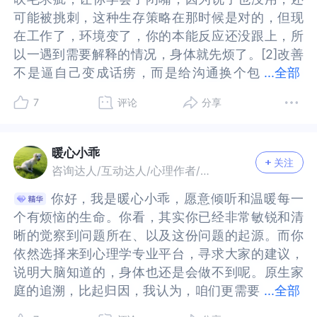
解释，导致沟通不畅…我们可以回想童年，和母亲
致沟通不畅…我们可以回想童年，和母亲的关系中
可能被挑刺，这种生存策略在那时候是对的，但现
可能被挑刺，这种生存策略在那时候是对的，但现
的关系中是否体验到一些矛盾的情景，被爱的同时
是否体验到一些矛盾的情景，被爱的同时也感受到
在工作了，环境变了，你的本能反应还没跟上，所
在工作了，环境变了，你的本能反应还没跟上，所
也感受到被伤害？比如当你想和母亲靠近，建立一
被伤害？比如当你想和母亲靠近，建立一种关系或
以一遇到需要解释的情况，身体就先烦了。[2]改善
以一遇到需要解释的情况，身体就先烦了。[2]改善
种关系或者提出一个想法和需求时，她的回应是积
者提出一个想法和需求时，她的回应是积极的，鼓
不是逼自己变成话痨，而是给沟通换个包
不是逼自己变成话痨，而是给沟通换个包装，你现
...
全部
极的，鼓励的？还是严肃的，拒绝的？当孩子经常
励的？还是严肃的，拒绝的？当孩子经常收到负面
装，你现在觉得解释是负担，是因为你把它当成
在觉得解释是负担，是因为你把它当成了"证明自
收到负面回应，就会产生强烈的挫败感和被忽略
回应，就会产生强烈的挫败感和被忽略感，这种体
7
评论
分享
了"证明自己"，其实可以改成"扔个信息过去"，不需
己"，其实可以改成"扔个信息过去"，不需要对方回
感，这种体验让我们慢慢地放弃了自己在情感方面
验让我们慢慢地放弃了自己在情感方面的成长需
要对方回应，也不需要完美，就像扔个纸团，扔到
应，也不需要完美，就像扔个纸团，扔到就行，比
的成长需要，把母亲的要求内化成自己的需要，以
要，把母亲的要求内化成自己的需要，以绝对服从
就行，比如"这个部分我按A方案做的，你有别的想
如"这个部分我按A方案做的，你有别的想法随时
绝对服从来与母亲结成一种紧密关系。就如题主所
来与母亲结成一种紧密关系。就如题主所写，我觉
暖心小乖
关注
法随时说"，说完就撤，不期待反馈，压力就小了。
说"，说完就撤，不期待反馈，压力就小了。[3]遇到
写，我觉得他们不会在意我说的话…我们不难发
得他们不会在意我说的话…我们不难发现，遭受过
咨询达人/互动达人/心理作者/优质答主
[3]遇到复杂工作，先在心里把要沟通的内容拆成三
复杂工作，先在心里把要沟通的内容拆成三句话，
现，遭受过幼年创伤的自己经常会退行，也就是以
幼年创伤的自己经常会退行，也就是以幼稚的行为
你好，我是暖心小乖，愿意倾听和温暖每一
你好，我是暖心小乖，愿意倾听和温暖每一
句话，第一句说现状，第二句说你的做法，第三句
第一句说现状，第二句说你的做法，第三句说需要
幼稚的行为方式来降低焦虑，以启动自我保护的心
方式来降低焦虑，以启动自我保护的心理防御机制
个有烦恼的生命。你看，其实你已经非常敏锐和清
个有烦恼的生命。你看，其实你已经非常敏锐和清
说需要对方做什么，写在小纸条上或者备忘录里，
对方做什么，写在小纸条上或者备忘录里，照着念
理防御机制让自己一直压抑的诉求得到满足。心理
让自己一直压抑的诉求得到满足。心理学上还有一
晰的觉察到问题所在、以及这份问题的起源。而你
晰的觉察到问题所在、以及这份问题的起源。而你
照着念也行，这样不用现场组织语言，减少卡壳的
也行，这样不用现场组织语言，减少卡壳的焦虑。
学上还有一个“镜像效应”，它会扭曲人们对关系的
个“镜像效应”，它会扭曲人们对关系的认知。我们
依然选择来到心理学专业平台，寻求大家的建议，
依然选择来到心理学专业平台，寻求大家的建议，
焦虑。还有个小技巧，把"解释"重新定义为"省事
还有个小技巧，把"解释"重新定义为"省事儿"，你现
认知。我们会把别人眼中的自己当成是“我的样
会把别人眼中的自己当成是“我的样子”，并把自己
说明大脑知道的，身体也还是会做不到呢。原生家
说明大脑知道的，身体也还是会做不到呢。原生家
儿"，你现在不解释，后面返工更烦，想通这一点，
在不解释，后面返工更烦，想通这一点，前期多说
子”，并把自己个人的感受混淆成彼此双方的感受。
个人的感受混淆成彼此双方的感受。事实上，这种
庭的追溯，比起归因，我认为，咱们更需要
庭的追溯，比起归因，我认为，咱们更需要的，是
...
全部
前期多说两句反而轻松，就像你现在宁可小时候被
两句反而轻松，就像你现在宁可小时候被妈说两
事实上，这种对他人感受的主观解读，恰恰是来源
对他人感受的主观解读，恰恰是来源于自己。我们
的，是找到家庭系统那份代代传承的前行的系统动
找到家庭系统那份代代传承的前行的系统动力。所
妈说两句，也不想憋到现在来改，道理是一样的，
句，也不想憋到现在来改，道理是一样的，前期的
于自己。我们是怎么想自己的，就会把这种想法硬
是怎么想自己的，就会把这种想法硬塞到和我们相