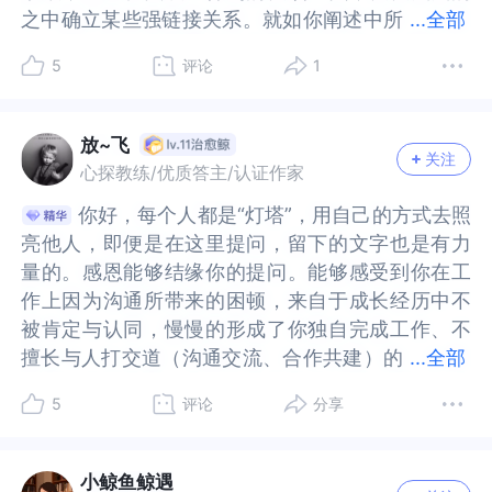
是不一样的，不会像你的母亲那样在每个细节上都
不一样的，不会像你的母亲那样在每个细节上都吹
和领导，部门的同事沟通。这样大家也可以看到我
和领导，部门的同事沟通。这样大家也可以看到我
之中确立某些强链接关系。就如你阐述中所
之中确立某些强链接关系。就如你阐述中所言，也
...
全部
都喜欢自己解决。”这句话背后是包裹自己，与外界
自己解决。”这句话背后是包裹自己，与外界划开界
吹毛求疵。当你说出你的想法后，还可能会得到有
毛求疵。当你说出你的想法后，还可能会得到有些
如何处理问题，也帮助我善于总结，以及不足的地
如何处理问题，也帮助我善于总结，以及不足的地
言，也许，当你想要表达的时候，会有人打断，当
许，当你想要表达的时候，会有人打断，当你有自
划开界限。你会觉得他们不需要你表达和解释，他
限。你会觉得他们不需要你表达和解释，他们不会
些人的认可。当然，我们在跟人交往的时候，不可
人的认可。当然，我们在跟人交往的时候，不可能
方其他人可以看到帮助我。我们也要接纳自己还没
方其他人可以看到帮助我。我们也要接纳自己还没
5
评论
1
你有自己的想法的时候，你的想法会被立刻否定。
己的想法的时候，你的想法会被立刻否定。逐渐就
们不会在意你的感受和想法，甚至是创意。而一旦
在意你的感受和想法，甚至是创意。而一旦让你去
能跟每个人都沟通顺畅，沟通不畅，跟很多因素有
跟每个人都沟通顺畅，沟通不畅，跟很多因素有
适应，偶尔觉得很烦，是因为以前的感受自动也会
适应，偶尔觉得很烦，是因为以前的感受自动也会
逐渐就会形成这类的认知路径：我的想法是不重要
会形成这类的认知路径：我的想法是不重要的我的
让你去说，你内在曾经压抑的那些不被接纳和认可
说，你内在曾经压抑的那些不被接纳和认可的愤
关，有时是别人的问题，有时是事情复杂不顺，只
关，有时是别人的问题，有时是事情复杂不顺，只
回来。我们今天面对的不是父母和家人，而是同
回来。我们今天面对的不是父母和家人，而是同
的我的看法是无足轻重的我的各种判断总是被否决
看法是无足轻重的我的各种判断总是被否决的沟通
的愤怒、害怕、委屈和难过，以及你觉得想法需求
怒、害怕、委屈和难过，以及你觉得想法需求不被
要不把这些归咎于自己，像母亲那样给自己挑毛病
要不把这些归咎于自己，像母亲那样给自己挑毛病
放~飞
事，可以去工作，一起面对复杂的工作的人，也许
事，可以去工作，一起面对复杂的工作的人，也许
关注
的沟通都是失效的甚至沟通还会带来被忽视的感
都是失效的甚至沟通还会带来被忽视的感受，被打
不被倾听和允许的失落、自卑、失望、悲伤等情
倾听和允许的失落、自卑、失望、悲伤等情绪，会
就行了。如果在认知上转变了，在意识上明白了，
就行了。如果在认知上转变了，在意识上明白了，
心探教练/优质答主/认证作家
还可以锻炼我们的耐心，慢慢去适应。重要是看到
还可以锻炼我们的耐心，慢慢去适应。重要是看到
受，被打击的沮丧，被放大的错误，带来更糟糕的
击的沮丧，被放大的错误，带来更糟糕的后果。所
绪，会在那一瞬间被激发打开，你会感觉很烦躁，
在那一瞬间被激发打开，你会感觉很烦躁，想要推
那么，潜意识里留下的那些对于跟人沟通害怕被挑
那么，潜意识里留下的那些对于跟人沟通害怕被挑
自己的优势，发挥自己的优势，不聚集偶尔的不如
自己的优势，发挥自己的优势，不聚集偶尔的不如
你好，每个人都是“灯塔”，用自己的方式去照
你好，每个人都是“灯塔”，用自己的方式去照
后果。所以我们还会在经验中增加一条：沟通的带
以我们还会在经验中增加一条：沟通的带给自己的
想要推开面前这些人，尽快让自己回到安全、熟悉
开面前这些人，尽快让自己回到安全、熟悉的、不
刺的恐惧，怎么办呢？1、需要自己一点一点地被鼓
刺的恐惧，怎么办呢？1、需要自己一点一点地被鼓
意。毕竟很多领导都喜欢能力强的人，也非需要每
意。毕竟很多领导都喜欢能力强的人，也非需要每
亮他人，即便是在这里提问，留下的文字也是有力
亮他人，即便是在这里提问，留下的文字也是有力
给自己的代价太高了。在这样的生存环境中，我们
代价太高了。在这样的生存环境中，我们得到的认
的、不被人关注的“角落”，不要打扰你。是吗？看
被人关注的“角落”，不要打扰你。是吗？看到自己
励着减少。2、在现实中，通过跟人沟通带来的正面
励着减少。2、在现实中，通过跟人沟通带来的正面
一次都沟通顺利，也需要循序渐进哦。具体的问题
一次都沟通顺利，也需要循序渐进哦。具体的问题
量的。感恩能够结缘你的提问。能够感受到你在工
量的。感恩能够结缘你的提问。能够感受到你在工
得到的认知是：沟通是没有意义的。因为身边的重
知是：沟通是没有意义的。因为身边的重要关系
到自己的内在，看到内在压抑的情绪，抱抱你自
的内在，看到内在压抑的情绪，抱抱你自己。2.关
感受去替代过去的负面感受。3、如果跟人起了冲
感受去替代过去的负面感受。3、如果跟人起了冲
也可以寻求倾听老师。多一些视角，也可以保护自
也可以寻求倾听老师。多一些视角，也可以保护自
作上因为沟通所带来的困顿，来自于成长经历中不
作上因为沟通所带来的困顿，来自于成长经历中不
要关系里，让你感觉到，他们不需要听见你的声
里，让你感觉到，他们不需要听见你的声音。为了
己。2.关于复杂的工作沟通不畅因为你长期不敢放
于复杂的工作沟通不畅因为你长期不敢放松与人交
突，自己能够解决好，或者能够直接面对，接受生
突，自己能够解决好，或者能够直接面对，接受生
己的隐私。世界和我爱着你推荐书籍《在人际关系
己的隐私。世界和我爱着你推荐书籍《在人际关系
被肯定与认同，慢慢的形成了你独自完成工作、不
被肯定与认同，慢慢的形成了你独自完成工作、不
音。为了保护自己不在一次次失望中受伤害，当时
保护自己不在一次次失望中受伤害，当时的你，那
松与人交流和表达自己，所以在一些复杂的工作面
流和表达自己，所以在一些复杂的工作面前，在你
活中有矛盾的存在，不把这些矛盾和冲突抓在手
活中有矛盾的存在，不把这些矛盾和冲突抓在手
中成长》《无惧焦虑》《自我与本我》
中成长》《无惧焦虑》《自我与本我》
擅长与人打交道（沟通交流、合作共建）的
擅长与人打交道（沟通交流、合作共建）的习惯。
...
全部
的你，那个小小的孩子，只能用这样的方式，自己
个小小的孩子，只能用这样的方式，自己给自己造
前，在你自己一个人或许没办法解决的时候，你被
自己一个人或许没办法解决的时候，你被迫去与人
里，刻在心里，让它们自由地来去，也允许自己是
里，刻在心里，让它们自由地来去，也允许自己是
习惯。你想改善，但又不知该如何去做，我们一起
你想改善，但又不知该如何去做，我们一起来分享
给自己造围墙，隔绝失望，因为人必须要想办法生
围墙，隔绝失望，因为人必须要想办法生存。你依
迫去与人沟通会很生疏和僵硬，不够放松和自然。
沟通会很生疏和僵硬，不够放松和自然。或许这个
一个不完美的人。做到以上几点，你将得到一个不
一个不完美的人。做到以上几点，你将得到一个不
5
评论
分享
来分享探讨：1.缺少正面肯定，深深的挫败了你的自
探讨：1.缺少正面肯定，深深的挫败了你的自信心如
存。你依旧需要独立，你有你的人生。这是在那个
旧需要独立，你有你的人生。这是在那个时候，我
或许这个过程，你对于你内在想要表达的内容也会
过程，你对于你内在想要表达的内容也会再三斟
同于以往的人生新体验！以上。我是心理咨询师燕
同于以往的人生新体验！以上。我是心理咨询师燕
信心如你所说：小时候母亲总是对你的每个细节都
你所说：小时候母亲总是对你的每个细节都吹毛求
时候，我们没有办法，对被“听见”这件事情抱有期
们没有办法，对被“听见”这件事情抱有期待，我们
再三斟酌，筛选之后再表达出来，这或许会导致有
酌，筛选之后再表达出来，这或许会导致有些答案
归来，祝好！
归来，祝好！
吹毛求疵，每个人都渴望被看见、被肯定、被认
疵，每个人都渴望被看见、被肯定、被认可。经常
待，我们只能相信自己，也不得不独自扛起一切，
只能相信自己，也不得不独自扛起一切，面对一
些答案和需要别人支持与帮助的内容不能一次性解
和需要别人支持与帮助的内容不能一次性解决，或
小鲸鱼鲸遇