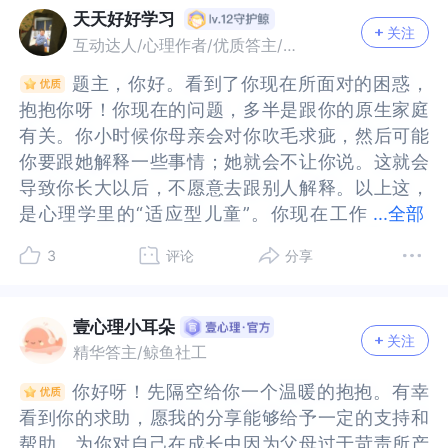
因为你不想让别人看到自己脆弱的一面。不喜欢沟
你不想让别人看到自己脆弱的一面。不喜欢沟通和
伤的方法已经不管用了，所以你需要调整。题主对
伤的方法已经不管用了，所以你需要调整。题主对
知道这些的时候，把你的思维换成，让我提供一点
些的时候，把你的思维换成，让我提供一点背景，
天天好好学习
往来、日常交往都是很好的培养感情、建立彼此信
常交往都是很好的培养感情、建立彼此信任的好机
找到新的平衡。人长大，就会有接触到离开家庭半
衡。人长大，就会有接触到离开家庭半径的机会，
关注
通和解释是你担心就算说出来也不会得到关心和认
解释是你担心就算说出来也不会得到关心和认同，
沟通的焦虑和恐惧来源于，担心自己无法承受失败
沟通的焦虑和恐惧来源于，担心自己无法承受失败
背景，这样我们更同步！这样的思维转换就是在尝
这样我们更同步！这样的思维转换就是在尝试在你
互动达人/心理作者/优质答主/故事达人
任的好机会。最真实的也是最真诚的，如果因为自
会。最真实的也是最真诚的，如果因为自己不善表
径的机会，在新的环境中，我们也会有自我发展的
在新的环境中，我们也会有自我发展的新诉求，会
同，因为你从小就是这样。但现在工作了不得不沟
因为你从小就是这样。但现在工作了不得不沟通的
的结果，觉得沟通很烦，可能是觉得人际耗费精力
的结果，觉得沟通很烦，可能是觉得人际耗费精力
试在你的孤岛上搭上一块通往其他人的桥的木板。
的孤岛上搭上一块通往其他人的桥的木板。一点一
己不善表达给他人带去麻烦，可以主动致歉，大家
达给他人带去麻烦，可以主动致歉，大家是比较宽
新诉求，会思考该怎么办。提问是思考的开始，也
思考该怎么办。提问是思考的开始，也是发展的契
题主，你好。看到了你现在所面对的困惑，
题主，你好。看到了你现在所面对的困惑，
通的时候怎么办，首先你要知道社交的核心不是被
时候怎么办，首先你要知道社交的核心不是被认
的疲累，也可能是对沟通的排斥和抗拒导致，排斥
的疲累，也可能是对沟通的排斥和抗拒导致，排斥
一点一点的，我相信你会找到跟团队沟通的节奏！
点的，我相信你会找到跟团队沟通的节奏！
是比较宽容的。《终身成长》推荐与你，带着成长
容的。《终身成长》推荐与你，带着成长型思维对
是发展的契机。如果你有没有想要改变局面的动
机。如果你有没有想要改变局面的动力，就不会写
抱抱你呀！你现在的问题，多半是跟你的原生家庭
抱抱你呀！你现在的问题，多半是跟你的原生家庭
认可，而是建立平等互利的合作。别人对你的认可
可，而是建立平等互利的合作。别人对你的认可本
和抗拒，是因为既往糟糕的亲子沟通体验，就好像
和抗拒，是因为既往糟糕的亲子沟通体验，就好像
型思维对待人事物，能够让自己更加坚定有力量。
待人事物，能够让自己更加坚定有力量。生命是一
力，就不会写下今天的困惑，但你并不孤单，你在
下今天的困惑，但你并不孤单，你在挑战中思索，
有关。你小时候你母亲会对你吹毛求疵，然后可能
有关。你小时候你母亲会对你吹毛求疵，然后可能
本质上是一种需求匹配，也就是说当你能满足别人
质上是一种需求匹配，也就是说当你能满足别人需
沟通中，只能有被挑剔或者挑剔别人，这单一一种
沟通中，只能有被挑剔或者挑剔别人，这单一一种
生命是一次美丽的旅程，不为欣赏、只为绽放。希
次美丽的旅程，不为欣赏、只为绽放。希望以上对
挑战中思索，你在“换手写字”的时候，也会感受自
你在“换手写字”的时候，也会感受自己的情绪，你
你要跟她解释一些事情；她就会不让你说。这就会
你要跟她解释一些事情；她就会不让你说。这就会
需求的时候，你就会被认可，实际上跟你自身的价
求的时候，你就会被认可，实际上跟你自身的价值
模式，而不能有其他沟通方式一样。情绪方面，需
模式，而不能有其他沟通方式一样。情绪方面，需
望以上对你有所帮助，世界和我爱着你。
你有所帮助，世界和我爱着你。
己的情绪，你非常的勇敢。三、根据您的情况，我
非常的勇敢。三、根据您的情况，我基于已有信
导致你长大以后，不愿意去跟别人解释。以上这，
导致你长大以后，不愿意去跟别人解释。以上这，
值是没有关系的。所以说工作上需要大家一起合作
是没有关系的。所以说工作上需要大家一起合作的
要通过身体感觉来调节情绪，跟你的负面情绪待一
要通过身体感觉来调节情绪，跟你的负面情绪待一
基于已有信息，提出如下建议，仅代表个人观点，
息，提出如下建议，仅代表个人观点，供您参考：
是心理学里的“适应型儿童”。你现在工作
是心理学里的“适应型儿童”。你现在工作了，就可
...
全部
的时候，把别人是否接纳转向我能提供什么价值。
时候，把别人是否接纳转向我能提供什么价值。既
会，看看你的烦躁情绪和你身体反应试图告诉你，
会，看看你的烦躁情绪和你身体反应试图告诉你，
供您参考：（一）减少因为未知带来的恐惧，与其
（一）减少因为未知带来的恐惧，与其慌乱，不如
了，就可能需要让自己再次回到“自然型儿童”。一
能需要让自己再次回到“自然型儿童”。一个“自然型
既然我们明白了人际关系的本质是价值需求的匹
然我们明白了人际关系的本质是价值需求的匹配，
你怎么了，你的身上正在发生什么。不要着急消除
你怎么了，你的身上正在发生什么。不要着急消除
3
评论
分享
慌乱，不如尝试针对不同情况，提前设置应对方
尝试针对不同情况，提前设置应对方案。一方面
个“自然型儿童”，是愿意跟别人解释的。因为有时
儿童”，是愿意跟别人解释的。因为有时候是你以为
配，那你要做的就是展示你的价值。也就是你要有
那你要做的就是展示你的价值。也就是你要有利他
掉烦躁的情绪，试着跟你的烦躁待一会，深呼吸，
掉烦躁的情绪，试着跟你的烦躁待一会，深呼吸，
案。一方面是，打破被动，主动的和同事说明情
是，打破被动，主动的和同事说明情况，这样也有
候是你以为别人知道一些东西，但是其实他们并不
别人知道一些东西，但是其实他们并不知道。书籍
利他思维，而利他的本质就是利己。比如在职场
思维，而利他的本质就是利己。比如在职场上，你
跟信任的人或专业人士一起，发掘那些烦躁背后的
跟信任的人或专业人士一起，发掘那些烦躁背后的
况，这样也有助于职责划分，提前告诉可能会有工
助于职责划分，提前告诉可能会有工作交集的同
知道。书籍方面，推荐你阅读（蛤蟆先生去看心理
方面，推荐你阅读（蛤蟆先生去看心理医生）。书
上，你如其担心同事会不会认可，你不如思考你的
如其担心同事会不会认可，你不如思考你的专长能
心酸和哀伤，发掘那些你想要保护的脆弱，允许脆
心酸和哀伤，发掘那些你想要保护的脆弱，允许脆
壹心理小耳朵
作交集的同事“如果接下合作中，有什么问题，或者
事“如果接下合作中，有什么问题，或者疑惑，需要
关注
医生）。书中有一章，对于我以上提到的“自然型儿
中有一章，对于我以上提到的“自然型儿童”及“适应
专长能为团队解决什么问题，你能为团队做出的贡
为团队解决什么问题，你能为团队做出的贡献越
弱的存在和被你自己看见和允许，你的情绪才会好
弱的存在和被你自己看见和允许，你的情绪才会好
精华答主/鲸鱼社工
疑惑，需要解释的地方，可以告知我，我会据此整
解释的地方，可以告知我，我会据此整理后尽快回
童”及“适应型儿童”；有一个更为详细的讲解。由于
型儿童”；有一个更为详细的讲解。由于我的认知水
献越多，别人对你的包容度就越高。而且在现实的
多，别人对你的包容度就越高。而且在现实的职场
一些，从而对人际看法也会发生改变，这需要一个
一些，从而对人际看法也会发生改变，这需要一个
理后尽快回复”。我们自己去猜去去揣摩他人心思，
复”。我们自己去猜去去揣摩他人心思，有时候还会
你好呀！先隔空给你一个温暖的抱抱。有幸
你好呀！先隔空给你一个温暖的抱抱。有幸
我的认知水平有限，所以我以上给你的建议仅供参
平有限，所以我以上给你的建议仅供参考；并不一
职场里面，人们可以不喜欢你，但绝对不会不需要
里面，人们可以不喜欢你，但绝对不会不需要你。
过程，不要着急。此外，沟通确实是耗费精力的事
过程，不要着急。此外，沟通确实是耗费精力的事
有时候还会出错，不如提前先把预防针打好，这样
出错，不如提前先把预防针打好，这样你不用去消
看到你的求助，愿我的分享能够给予一定的支持和
看到你的求助，愿我的分享能够给予一定的支持和
考；并不一定是对的。衷心祝福题主你现在所面对
定是对的。衷心祝福题主你现在所面对的问题，能
你。现在你有没有发现，是你的内在状态决定了你
现在你有没有发现，是你的内在状态决定了你想不
情，说不好话还可能发生矛盾冲突，可能被挑剔，
情，说不好话还可能发生矛盾冲突，可能被挑剔，
你不用去消耗，也能够给你更为清晰的解释空间。
耗，也能够给你更为清晰的解释空间。最重要的还
帮助。为你对自己在成长中因为父母过于苛责所产
帮助。为你对自己在成长中因为父母过于苛责所产
的问题，能够早日得到一个有效的解决。现在我能
够早日得到一个有效的解决。现在我能想到的，就