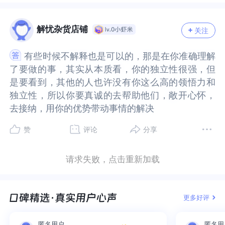
间除了挑剔，也有很多的宽容和关怀，也会看到人
间除了挑剔，也有很多的宽容和关怀，也会看到人
因为你是被过去的创伤给拌住了，你的愤怒和委屈
的创伤给拌住了，你的愤怒和委屈可能并不是对着
间有不同的态度，观点，立场也并不意味着你不够
的态度，观点，立场也并不意味着你不够好，也并
性的多面性和多样性。没有永远的快乐，也没有永
性的多面性和多样性。没有永远的快乐，也没有永
可能并不是对着你的同事，但如果我们被它影响，
你的同事，但如果我们被它影响，我们可能会激化
好，也并不意味着别人就因此会否定你，只会增加
不意味着别人就因此会否定你，只会增加别人对你
远的痛苦。人际中互相依靠依赖是正常的，慢慢建
远的痛苦。人际中互相依靠依赖是正常的，慢慢建
解忧杂货店铺
关注
我们可能会激化一些不要的矛盾，造成一些不必要
一些不要的矛盾，造成一些不必要的麻烦。你可以
别人对你的了解。因为没有两个完全一样的人，当
的了解。因为没有两个完全一样的人，当你们能够
立自己的边界，在关系中做到能独立也能依赖和允
立自己的边界，在关系中做到能独立也能依赖和允
的麻烦。你可以允许自己先停一下，找个理由，说
允许自己先停一下，找个理由，说麻烦稍等，你需
你们能够彼此表达内心的不同声音时，才说明你们
彼此表达内心的不同声音时，才说明你们彼此是信
许他人依赖，在人际沟通中慢慢成长自己，为过去
许他人依赖，在人际沟通中慢慢成长自己，为过去
有些时候不解释也是可以的，那是在你准确理解
有些时候不解释也是可以的，那是在你准确理解
麻烦稍等，你需要去确认一下。这对你很重要，我
要去确认一下。这对你很重要，我们给自己哪怕几
彼此是信任的。而且只有彼此能够勇敢地表达内心
任的。而且只有彼此能够勇敢地表达内心的不同声
不被看见那个自己哀悼，相信自己的力量，慢慢走
不被看见那个自己哀悼，相信自己的力量，慢慢走
了要做的事，其实从本质看，你的独立性很强，但
了要做的事，其实从本质看，你的独立性很强，但
们给自己哪怕几分钟的时间冷静冷静，听听歌，看
分钟的时间冷静冷静，听听歌，看看窗外景色，把
的不同声音，才是你们彼此关系更深入的表现。我
音，才是你们彼此关系更深入的表现。我是答疑馆
出过去的阴影。如需进一步交流，可关注私信，祝
出过去的阴影。如需进一步交流，可关注私信，祝
是要看到，其他的人也许没有你这么高的领悟力和
是要看到，其他的人也许没有你这么高的领悟力和
看窗外景色，把自己整理整理。之后我们再来想，
自己整理整理。之后我们再来想，同事提出的那个
是答疑馆小耳朵莉莉，世界和我爱着你。
小耳朵莉莉，世界和我爱着你。
好。
好。
独立性，所以你要真诚的去帮助他们，敞开心怀，
独立性，所以你要真诚的去帮助他们，敞开心怀，
同事提出的那个具体的问题，怎么回答。要相信，
具体的问题，怎么回答。要相信，你是自己的心境
去接纳，用你的优势带动事情的解决
去接纳，用你的优势带动事情的解决
你是自己的心境的领航者。（三）被搁置的个人议
的领航者。（三）被搁置的个人议题，也请务必重
题，也请务必重视，做好自我关照，给自己更多的
视，做好自我关照，给自己更多的安全感。这个问
赞
评论
分享
安全感。这个问题看起来困扰你很久，它持续性影
题看起来困扰你很久，它持续性影响了我们，如果
响了我们，如果情况允许，可以试着找信任的人聊
情况允许，可以试着找信任的人聊聊自己的感受，
请求失败，点击重新加载
聊自己的感受，不要一味的压抑，或者可以选择找
不要一味的压抑，或者可以选择找专业的心理从业
专业的心理从业者倾诉。给自己一个空间，表达自
者倾诉。给自己一个空间，表达自己，慢慢看到自
己，慢慢看到自己。也请允许自己享受和自己独处
己。也请允许自己享受和自己独处的时光，你擅长
更多好评
的时光，你擅长独立解决问题，那么这样的能力，
独立解决问题，那么这样的能力，也请用在善待自
也请用在善待自己身上，它不仅是带你穿越荆棘的
己身上，它不仅是带你穿越荆棘的力量，也是你可
匿名用户
匿名用