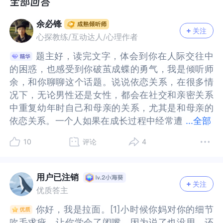
么改善？
余必锋
关注
心探教练/互动达人/心理作者
题主好，读完文字，体会到你在人际交往中
题主好，读完文字，体会到你在人际交往中
的困惑，也感受到你破茧成蝶的勇气，我是倾听师
的困惑，也感受到你破茧成蝶的勇气，我是倾听师
余，和你聊聊这个话题。说说依恋关系，在很多情
余，和你聊聊这个话题。说说依恋关系，在很多情
况下，无论男性还是女性，都会在社交和亲密关系
况下，无论男性还是女性，都会在社交和亲密关系
中重复幼年时自己和母亲的关系，尤其是和母亲的
中重复幼年时自己和母亲的关系，尤其是和母亲的
依恋关系。一个人如果在成长过程中经常遭
依恋关系。一个人如果在成长过程中经常遭受母亲
...
全部
受母亲负面的评价，就可能对母亲的言语特别敏
负面的评价，就可能对母亲的言语特别敏感。童年
10
评论
4
感。童年的这些经历被潜藏在深层意识里，随着我
的这些经历被潜藏在深层意识里，随着我们的成长
们的成长而印记在内心，当我们在人际交往时，那
而印记在内心，当我们在人际交往时，那些印痕会
些印痕会被活化，让我们感受到关系的同时，也带
被活化，让我们感受到关系的同时，也带来极度的
用户已注销
关注
来极度的苦恼。可能会夸大关系中的一些问题，发
苦恼。可能会夸大关系中的一些问题，发生一点小
优质答主
生一点小事就觉得风声鹤唳，从而对于关系中的不
事就觉得风声鹤唳，从而对于关系中的不协调非常
你好，我是拉面。[1]小时候你妈对你的细节
你好，我是拉面。[1]小时候你妈对你的细节
协调非常敏感。就如题主所写，工作上不喜欢跟人
敏感。就如题主所写，工作上不喜欢跟人解释，导
吹毛求疵，让你学会了闭嘴，因为说了也没用，还
吹毛求疵，让你学会了闭嘴，因为说了也没用，还