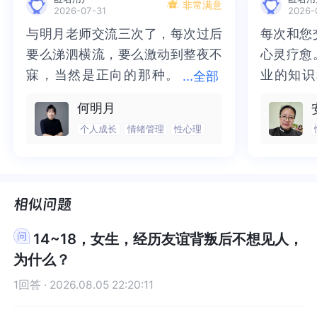
力量，也是你可以建立好自己生活的温度。以上就
以建立好自己生活的温度。以上就是我全部的回
非常满意
2026-07-31
2026-
是我全部的回答。感谢您的阅读。祝您一切安好。
答。感谢您的阅读。祝您一切安好。
与明月老师交流三次了，每次过后
与明月老师交流三次了，每次过后
每次和您
每次和您
要么涕泗横流，要么激动到整夜不
要么涕泗横流，要么激动到整夜不
心灵疗愈
心灵疗愈
寐，当然是正向的那种。
寐，当然是正向的那种。二十多年
业的知识
业的知识
...
全部
二十多年的抑塞之气一点点剥离开
的抑塞之气一点点剥离开来，觉得
为我点亮
前行的路
何明月
来，觉得不必再踽踽独行，也不必
不必再踽踽独行，也不必再困于桎
我喘不过
气的情绪
个人成长
情绪管理
性心理
再困于桎梏，更不必觉得这半生所
梏，更不必觉得这半生所积，靡有
逐渐释然
然。感谢
积，靡有孑遗。“行到水穷处，坐看
孑遗。“行到水穷处，坐看云起
光芒，也
也让我有
云起时”，此后大概不必再负着旧日
时”，此后大概不必再负着旧日前
气。真心
感谢您，
前行。
行。
好咨询师
师！
14~18，女生，经历友谊背叛后不想见人，
为什么？
1回答 · 2026.08.05 22:20:11