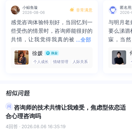
样的咨询师，那么你可以在预约咨询之前把自己的
咨询师，那么你可以在预约咨询之前把自己的要求
小鲸鱼璇
匿名用
要求明确的说出来，帮助你匹配更适合你的咨询
明确的说出来，帮助你匹配更适合你的咨询师。当
非常满意
2026-08-06
2026-
师。当然，我也能够从你的描述中看出，你对咨询
然，我也能够从你的描述中看出，你对咨询师的这
感觉咨询体验特别好，当回忆到一
感觉咨询体验特别好，当回忆到一
与明月老
与明月老
师的这些要求是一个咨询师所具备的最基本的职业
些要求是一个咨询师所具备的最基本的职业素养，
些受伤的情景时，咨询师能很好的
些受伤的情景时，咨询师能很好的
要么涕泗
要么涕泗
素养，也就是一个咨询师必须具备你所描述的这些
也就是一个咨询师必须具备你所描述的这些职业道
职业道德和胜任力，否则他就不是一个合格的咨询
德和胜任力，否则他就不是一个合格的咨询师。所
共情，让我觉得我真的被
共情，让我觉得我真的被抱住了。
寐，当然
寐，当然
...
全部
师。所以，你也要尝试反思，咨询关系永远都不是
以，你也要尝试反思，咨询关系永远都不是单向
抱住了。咨询完我会感觉，内心有
咨询完我会感觉，内心有一部分未
二十多年
的抑塞之
徐媛
单向的，你在咨询中有及时表达自己任何感受和需
的，你在咨询中有及时表达自己任何感受和需求的
一部分未处理的情绪被注意到了，
处理的情绪被注意到了，而且当咨
来，觉得
不必再踽
求的自由和权利，咨询中你的反馈，互动，回应特
自由和权利，咨询中你的反馈，互动，回应特别重
个人成长
情绪管理
人际关系
而且当咨询师准确说出我当时的情
询师准确说出我当时的情绪，我感
再困于桎
梏，更不
别重要。我是答疑馆小耳朵莉莉，世界和我爱着
要。我是答疑馆小耳朵莉莉，世界和我爱着你。
绪，我感觉当时那个弱小的小女孩
觉当时那个弱小的小女孩被看到
积，靡有
孑遗。“
你。
被看到了，做完咨询，确实内心感
了，做完咨询，确实内心感觉轻快
云起时”
时”，此
觉轻快了很多，感觉轻松了。很感
了很多，感觉轻松了。很感谢咨询
前行。
行。
谢咨询师姐姐！
师姐姐！
咨询师的技术共情让我难受，焦虑型依恋适
合心理咨询吗
4回答 · 2026.08.06 16:35:19