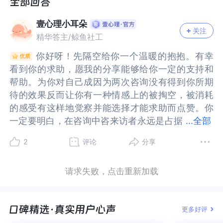
了疗愈我自己 但我不再盲目信任任何一个心理咨询
了疗愈我自己 但我不再盲目信任任何一个心理咨询
师 每个人我都会认真评估
师 每个人我都会认真评估
壹心理小耳朵
关注
精华答主/鲸鱼社工
我的要求是：他/她必须要有处理因被心理咨询师被
我的要求是：他/她必须要有处理因被心理咨询师被
情感剥削后留下的复杂创伤的能力 成熟的人格 有反
情感剥削后留下的复杂创伤的能力 成熟的人格 有反
你好呀！先隔空给你一个温暖的抱抱。有幸
你好呀！先隔空给你一个温暖的抱抱。有幸
移情处理的能力 不惧怕被挑战 在咨询过程中时刻反
移情处理的能力 不惧怕被挑战 在咨询过程中时刻反
看到你的求助，愿我的分享能够给你一定的支持和
看到你的求助，愿我的分享能够给你一定的支持和
思伦理和边界 对自己自信 对心理咨询这件事必须怀
思伦理和边界 对自己自信 对心理咨询这件事必须怀
帮助。为你对自己成因为两次咨询没有得到你所期
帮助。为你对自己成因为两次咨询没有得到你所期
着谦卑的态度
着谦卑的态度
待的效果反而让你有一种情感上的被掏空，被消耗
待的效果反而让你有一种情感上的被掏空，被消耗
这样的咨询师我愿意相信并愿意和他一起工作 在有
这样的咨询师我愿意相信并愿意和他一起工作 在有
的感受有这样地觉察并能选择才能求助而点赞。你
的感受有这样地觉察并能选择才能求助而点赞。你
边界的环境下 建立良好的关系 修复我的创伤
边界的环境下 建立良好的关系 修复我的创伤
一定要明白，在咨询中咨来访者永远是占据
一定要明白，在咨询中咨来访者永远是占据主导
...
全部
主导的，如果你在咨询中感受到了任何的不舒服，
的，如果你在咨询中感受到了任何的不舒服，痛
2
评论
分享
自恋者勿扰 没有专业水平的勿扰
自恋者勿扰 没有专业水平的勿扰
痛苦，你都需要及时把这一部分反馈给你的咨询
苦，你都需要及时把这一部分反馈给你的咨询师，
师，这是你的权利，而你的反馈有助于你的咨询师
这是你的权利，而你的反馈有助于你的咨询师及时
请求失败，点击重新加载
及时反思他在咨询过程中一些让你不舒服的言语行
反思他在咨询过程中一些让你不舒服的言语行为，
为，也就是在咨询中，咨询师往往都是跟随来访。
也就是在咨询中，咨询师往往都是跟随来访。咨询
咨询关系是双向互动的关系，从来不是由咨询师主
关系是双向互动的关系，从来不是由咨询师主导的
更多好评
导的单向的关系。当下你已明确知道自己想要什么
单向的关系。当下你已明确知道自己想要什么样的