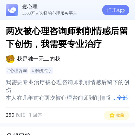
壹心理
打开App
5300万人选择的心理服务平台
两次被心理咨询师剥削情感后留
下创伤，我需要专业治疗
我是独一无二的我
#心理咨询
#创伤治疗
我需要专业治疗被心理咨询师剥削情感后留下的创
我需要专业治疗被心理咨询师剥削情感后留下的创
伤
伤
本人在几年前有两次被心理咨询师剥削情感
本人在几年前有两次被心理咨询师剥削情感的经历
...
全部
的经历 具体可以浏览我主页看我置顶贴文
具体可以浏览我主页看我置顶贴文
260
阅读
·
1
回答
收藏
现在仍然想做心理咨询 治疗因被专业人士剥削情感
现在仍然想做心理咨询 治疗因被专业人士剥削情感
后留下的创伤 并仍然选择信任心理咨询师 理由是为
后留下的创伤 并仍然选择信任心理咨询师 理由是为