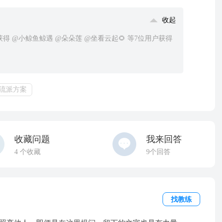
收起
获得 @小鲸鱼鲸遇 @朵朵莲 @坐看云起🌻 等7位用户获得
流派方案
收藏问题
我来回答
4
个收藏
9个回答
找教练