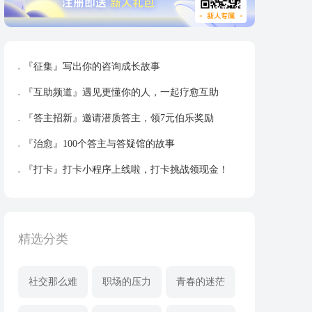
『征集』写出你的咨询成长故事
『互助频道』遇见更懂你的人，一起疗愈互助
『答主招新』邀请潜质答主，领7元伯乐奖励
『治愈』100个答主与答疑馆的故事
『打卡』打卡小程序上线啦，打卡挑战领现金！
精选分类
社交那么难
职场的压力
青春的迷茫