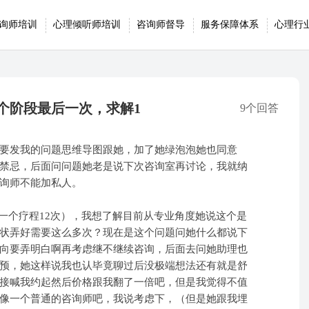
询师培训
心理倾听师培训
咨询师督导
服务保障体系
心理行
个阶段最后一次，求解1
9个回答
要发我的问题思维导图跟她，加了她绿泡泡她也同意
禁忌，后面问问题她老是说下次咨询室再讨论，我就纳
询师不能加私人。
（一个疗程12次），我想了解目前从专业角度她说这个是
状弄好需要这么多次？现在是这个问题问她什么都说下
向要弄明白啊再考虑继不继续咨询，后面去问她助理也
预，她这样说我也认毕竟聊过后没极端想法还有就是舒
接喊我约起然后价格跟我翻了一倍吧，但是我觉得不值
像一个普通的咨询师吧，我说考虑下，（但是她跟我埋