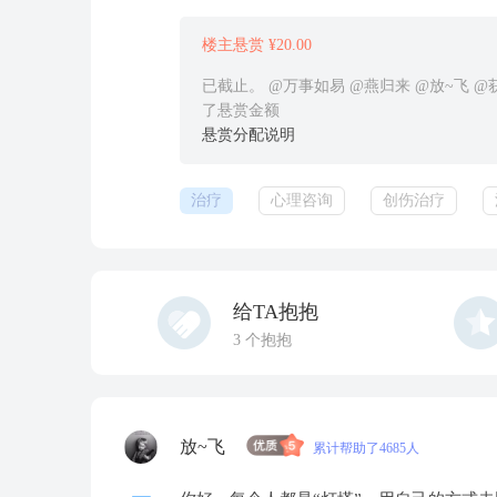
楼主悬赏 ¥20.00
已截止。 @万事如易 @燕归来 @放~飞 @
了悬赏金额
悬赏分配说明
治疗
心理咨询
创伤治疗
给TA抱抱
3
个抱抱
放~飞
累计帮助了4685人