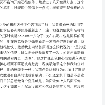
觉不咨询开始还很低落，然后过了几天稍微好点，这个
的感觉，只能说中等偏上一点点，老师能帮我分析哈匹
历之类的东西方便下个咨询师了解，我要求她开的话用专
把前任咨询师的路重新走了一遍，她说的症状和名称前
那时候是22-23年一共做了9次左右吧，也是同样的问
的，现在感觉就是花钱重新走一道前任咨询师的路，我
就很愉快，然后我去问销售原话这么跟我说的：“是的呢
来访的信息，所以您会感觉重复了一次，如果您重新预
息的过程再走一边呢”，她这样说让我担心假如进入深度
担心后面不匹配或者敷衍，说实话如果这个和我前任对
样，用的技能不一样，我前任是认知行为cbt而且咨询完
次数没有自杀想法就算成功，不知道危机干预是不是这
而且我总感觉有个套路就是，前面让你上头后面涨你
，这个如果不匹配沉没成本和代价是非常大的。有没有