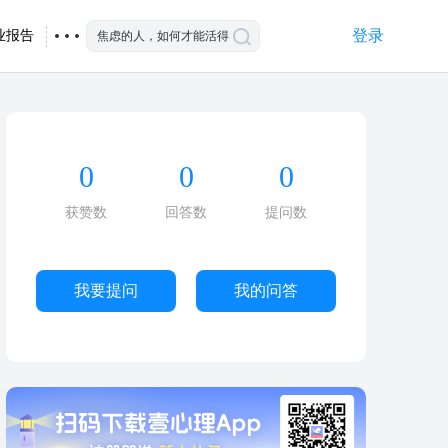
登录
业报告
0
0
0
获赞数
回答数
提问数
我要提问
我的问答