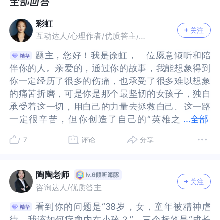
要关系，都陷入同一种模式：我被贬低、被工具
系，都陷入同一种模式：我被贬低、被工具化、被
化、被精神操控，而我却难以挣脱。
精神操控，而我却难以挣脱。
彩虹
在职场中，我已能识别并反抗上司的PUA，我能为
在职场中，我已能识别并反抗上司的PUA，我能为
关注
互动达人/心理作者/优质答主/词条贡献者
自己设立边界。但在亲密关系里，我却感到一种彻
自己设立边界。但在亲密关系里，我却感到一种彻
头彻尾的无力感，仿佛失去了所有力量，只剩下恐
头彻尾的无力感，仿佛失去了所有力量，只剩下恐
题主，您好！我是徐虹，一位愿意倾听和陪
题主，您好！我是徐虹，一位愿意倾听和陪
惧和不安。
惧和不安。
伴你的人。亲爱的，通过你的故事，我能想象得到
伴你的人。亲爱的，通过你的故事，我能想象得到
通过这段时间痛苦的深度挖掘，我确认这一切的根
通过这段时间痛苦的深度挖掘，我确认这一切的根
你一定经历了很多的伤痛，也承受了很多难以想象
你一定经历了很多的伤痛，也承受了很多难以想象
源，都指向我的童年，指向我与母亲的关系——那
源，都指向我的童年，指向我与母亲的关系——那
的痛苦折磨，可是你是那个最坚韧的女孩子，独自
的痛苦折磨，可是你是那个最坚韧的女孩子，独自
是一场持续多年的、系统性的精神虐待。
是一场持续多年的、系统性的精神虐待。
承受着这一切，用自己的力量去拯救自己。这一路
承受着这一切，用自己的力量去拯救自己。这一路
我母亲可能具有NPD特质。她的世界里，充满了控
我母亲可能具有NPD特质。她的世界里，充满了控
一定很辛苦，但你创造了自己的“英雄之
一定很辛苦，但你创造了自己的“英雄之旅”。我为
...
全部
制、虚荣和情感勒索。我记得，她喜怒无常，我是
制、虚荣和情感勒索。我记得，她喜怒无常，我是
旅”。我为你点赞。1.你说自己现在能够拒绝人际关
你点赞。1.你说自己现在能够拒绝人际关系带给你的
7
评论
分享
她情绪的垃圾桶，动辄打骂，直到高中。小时候我
她情绪的垃圾桶，动辄打骂，直到高中。小时候我
系带给你的伤害，这已经是很勇敢的自我保护了。
伤害，这已经是很勇敢的自我保护了。只是在亲密
长期尿床，她认为我是故意的，打骂我，让我感到
长期尿床，她认为我是故意的，打骂我，让我感到
只是在亲密关系中，你依然有所恐惧和担忧，似乎
关系中，你依然有所恐惧和担忧，似乎都是那个无
无比羞耻，后来才明白那是我无法承受的情绪压力
无比羞耻，后来才明白那是我无法承受的情绪压力
都是那个无力、懦弱无能的小孩子，你说的没错，
力、懦弱无能的小孩子，你说的没错，这可能是和
陶陶老师
关注
的躯体化表现。
的躯体化表现。
这可能是和你从小的亲子关系有关。在你与母亲的
你从小的亲子关系有关。在你与母亲的关系中，你
咨询达人/优质答主
她需要我绝对服从。我小时候写信向她请求买泳
她需要我绝对服从。我小时候写信向她请求买泳
关系中，你没有被无条件爱过，反而被母亲打骂、
没有被无条件爱过，反而被母亲打骂、语言暴力
看到你的问题是“38岁，女，童年被精神虐
看到你的问题是“38岁，女，童年被精神虐
衣，因为怕她骂我，她却愤怒地指责我“拐弯抹
衣，因为怕她骂我，她却愤怒地指责我“拐弯抹
语言暴力过，小小的你承受了很多的伤痛，所以你
过，小小的你承受了很多的伤痛，所以你成了那个
待，我该如何疗愈内在小孩？”，三个标签是“成长
待，我该如何疗愈内在小孩？”，三个标签是“成长