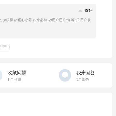
收起
飞 @获得 @暖心小乖 @余必锋 @用户已注销 等8位用户获
经营
收藏问题
我来回答
1
个收藏
9个回答