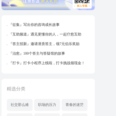
『征集』写出你的咨询成长故事
『互助频道』遇见更懂你的人，一起疗愈互助
『答主招新』邀请潜质答主，领7元伯乐奖励
『治愈』100个答主与答疑馆的故事
『打卡』打卡小程序上线啦，打卡挑战领现金！
精选分类
社交那么难
职场的压力
青春的迷茫