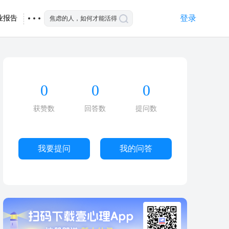
登录
业报告
0
0
0
获赞数
回答数
提问数
我要提问
我的问答