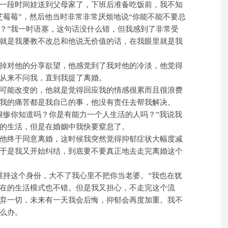
一段时间娃送到父母家了，下班后准备吃饭前，我不知
芝莓莓”，然后他当时非常非常厌烦地说“你能不能不要总
？”我一时语塞，这句话没什么错，但我感到了非常受
就是我屡教不改总和他说无价值的话，在我眼里就是我
掉对他的分享欲望，他感觉到了我对他的冷淡，他觉得
从来不问我，直到我提了离婚。
可能改变的，他就是觉得回应我的情感很累而且很浪费
我的痛苦都是我自己的事，他没有责任去帮我解决。
很惨你知道吗？你是有能力一个人生活的人吗？”我说我
的生活，但是在婚姻中我快要窒息了。
他终于同意离婚，这时候我突然觉得抑郁症状大幅度减
于是我又开始纠结，到底要不要真正地去走完离婚这个
维持这个身份，大不了我心里不把你当老婆。”我也在犹
在的生活模式也不错。但是我又担心，不走完这个流
弃一切，未来有一天我会后悔，抑郁会再度加重。我不
么办。