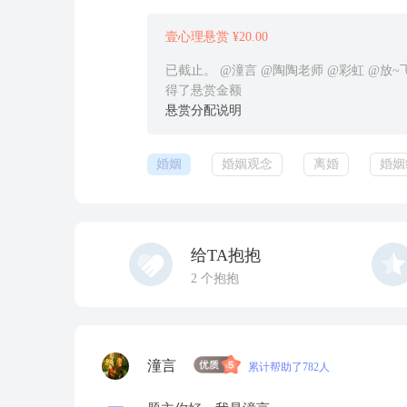
壹心理悬赏 ¥20.00
已截止。 @潼言 @陶陶老师 @彩虹 @放~
得了悬赏金额
悬赏分配说明
婚姻
婚姻观念
离婚
婚姻
给TA抱抱
2
个抱抱
潼言
累计帮助了782人