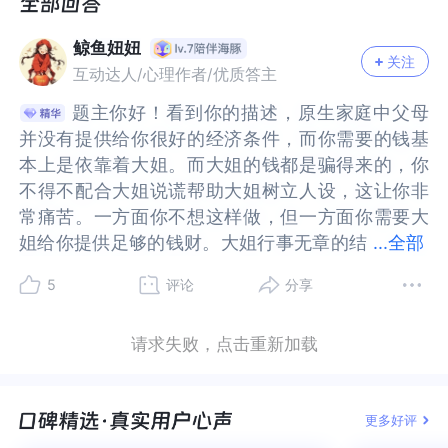
我生活在一个原生家庭很差很差的家庭：我爸一个
我生活在一个原生家庭很差很差的家庭：我爸一个
无能又好面子的人 我妈隐忍又话多 他们羡慕别人大
鲸鱼妞妞
无能又好面子的人 我妈隐忍又话多 他们羡慕别人大
富大贵 自己却守着哪一亩三分地 不肯离开农村奋斗
关注
互动达人/心理作者/优质答主
富大贵 自己却守着哪一亩三分地 不肯离开农村奋斗
家里是一点存款也无 学费开学前着急借的状况 去年
家里是一点存款也无 学费开学前着急借的状况 去年
我姥姥姥爷去世 我妈还要独自担上照顾她的智障哥
题主你好！看到你的描述，原生家庭中父母
题主你好！看到你的描述，原生家庭中父母
我姥姥姥爷去世 我妈还要独自担上照顾她的智障哥
哥的重担（我妈的两个姐姐完美隐身） 他们俩个从
并没有提供给你很好的经济条件，而你需要的钱基
并没有提供给你很好的经济条件，而你需要的钱基
哥的重担（我妈的两个姐姐完美隐身） 他们俩个从
我有记忆开始就经常打架 吵架 我爸年轻时占有欲还
本上是依靠着大姐。而大姐的钱都是骗得来的，你
本上是依靠着大姐。而大姐的钱都是骗得来的，你
我有记忆开始就经常打架 吵架 我爸年轻时占有欲还
超强 他们打架的部分原因是我妈和其他男人有交流
不得不配合大姐说谎帮助大姐树立人设，这让你非
不得不配合大姐说谎帮助大姐树立人设，这让你非
超强 他们打架的部分原因是我妈和其他男人有交流
对了他们很想有儿子 但是生了三个闺女 老大 也就
常痛苦。一方面你不想这样做，但一方面你需要大
常痛苦。一方面你不想这样做，但一方面你需要大
对了他们很想有儿子 但是生了三个闺女 老大 也就
是我大姐 谎话满天飞 借高利贷 网贷 刷幸运卡 偷家
姐给你提供足够的钱财。大姐行事无章的结
姐给你提供足够的钱财。大姐行事无章的结婚离婚
...
全部
是我大姐 谎话满天飞 借高利贷 网贷 刷幸运卡 偷家
里钱等都干过21岁未婚先孕生下女儿 并结婚 前年离
婚离婚再结婚中的欺诈，父母对你的控制，加上高
再结婚中的欺诈，父母对你的控制，加上高考失
5
评论
分享
里钱等都干过21岁未婚先孕生下女儿 并结婚 前年离
婚的（前几年她前夫聊骚出轨被她发现）前面和有
考失利，你非常难受，想要摆脱原生家庭带给你的
利，你非常难受，想要摆脱原生家庭带给你的伤
婚的（前几年她前夫聊骚出轨被她发现）前面和有
夫之妇（比她大十岁搞在一起（她说是为了搞钱）
伤害。抱抱你。原生家庭的父母并不是完美的父
害。抱抱你。原生家庭的父母并不是完美的父母，
请求失败，点击重新加载
夫之妇（比她大十岁搞在一起（她说是为了搞钱）
前前后后花了人家50W 今年上半年认识了一个新的
母，他们受成长环境和教养方式的影响，成为了现
他们受成长环境和教养方式的影响，成为了现在的
前前后后花了人家50W 今年上半年认识了一个新的
（和她年龄相似）和前一个掰了 人家让她还钱 后一
在的样子。父亲无能好面子，母亲隐忍话又多，这
样子。父亲无能好面子，母亲隐忍话又多，这并不
（和她年龄相似）和前一个掰了 人家让她还钱 后一
个帮她还的 她和他们在一起也是骗骗骗 但是她怀了
并不是他们想成为的样子，而是为了维护自己的自
是他们想成为的样子，而是为了维护自己的自尊，
更多好评
个帮她还的 她和他们在一起也是骗骗骗 但是她怀了
前一个人的孩子 怕家里发现已经偷偷摸摸过了八个
尊，无能不想让别人知道所以好面子容易生气，而
无能不想让别人知道所以好面子容易生气，而母亲