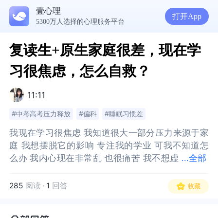
壹心理
打开App
5300万人选择的心理服务平台
复读生+原生家庭很差，现在学
习很焦虑，怎么自救？
11:11
#中考高考压力释放
#偏科
#睡眠习惯差
我现在学习很焦虑 我知道很大一部分压力来源于家
我现在学习很焦虑 我知道很大一部分压力来源于家
庭 我想摆脱它的影响 专注我的学业 可我不知道怎
庭 我想摆脱它的影响 专注我的学业 可我不知道怎
么办 我内心现在非常乱 也很痛苦 我不想虚
么办 我内心现在非常乱 也很痛苦 我不想虚度光阴
...
全部
度光阴 我想改变 想逃离 可我无能为力 我不知道该
我想改变 想逃离 可我无能为力 我不知道该怎么办
怎么办
285
阅读
·
1
回答
收藏
我的处境：
我的处境：