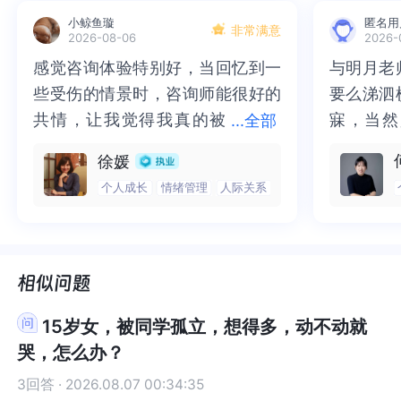
前一个人的孩子 怕家里发现已经偷偷摸摸过了八个
来月 快生了 结果被我妈看出来了 于是她又骗骗骗
母亲在和你父亲相处过程中不得不做出隐忍却抱
在和你父亲相处过程中不得不做出隐忍却抱怨。然
小鲸鱼璇
匿名用
来月 快生了 结果被我妈看出来了 于是她又骗骗骗
我也不知道我爸妈是否信她 毕竟有前车之鉴 但是我
怨。然而，无论父母是什么样子都不能决定你成为
而，无论父母是什么样子都不能决定你成为的样
非常满意
2026-08-06
2026-
我也不知道我爸妈是否信她 毕竟有前车之鉴 但是我
和我妹最近几年也一付于她 吃穿住都靠她 因为我爸
的样子。比如，你的父亲无能好面子，但你可以努
子。比如，你的父亲无能好面子，但你可以努力学
感觉咨询体验特别好，当回忆到一
感觉咨询体验特别好，当回忆到一
与明月老
与明月老
和我妹最近几年也一付于她 吃穿住都靠她 因为我爸
妈基本不怎么给钱 一二百根本支撑不了学习开销
力学习自力更生成为和父亲不一样的人。原生家庭
习自力更生成为和父亲不一样的人。原生家庭不
些受伤的情景时，咨询师能很好的
些受伤的情景时，咨询师能很好的
要么涕泗
要么涕泗
妈基本不怎么给钱 一二百根本支撑不了学习开销
（尽管如此 他们仍然会PUA我们）在这几年当中 我
不好，但选择权一直在你手里。看得出来大姐的行
好，但选择权一直在你手里。看得出来大姐的行为
（尽管如此 他们仍然会PUA我们）在这几年当中 我
和我妹需要一直帮她说谎 我真的很痛苦 我姐姐在这
为在挑战你所认知的道德底线。无论是对婚姻的忠
在挑战你所认知的道德底线。无论是对婚姻的忠
共情，让我觉得我真的被
共情，让我觉得我真的被抱住了。
寐，当然
寐，当然
...
全部
和我妹需要一直帮她说谎 我真的很痛苦 我姐姐在这
几个男人面前给我们一家子捏造人设 大概是她在家
诚，还是欺骗，都让你无法忍受，而且你的道德感
诚，还是欺骗，都让你无法忍受，而且你的道德感
抱住了。咨询完我会感觉，内心有
咨询完我会感觉，内心有一部分未
二十多年
的抑塞之
徐媛
几个男人面前给我们一家子捏造人设 大概是她在家
中受尽欺负 她在外人面前特别爱装大款 在父母的P
很高，却不得不为了大姐屈服妥协，成为你自己讨
很高，却不得不为了大姐屈服妥协，成为你自己讨
一部分未处理的情绪被注意到了，
处理的情绪被注意到了，而且当咨
来，觉得
不必再踽
中受尽欺负 她在外人面前特别爱装大款 在父母的P
UA下 我战战兢兢度过了初中 成绩上中等 高中为了
厌的样子。然而，选择权一直在你手里，当你屈服
厌的样子。然而，选择权一直在你手里，当你屈服
个人成长
情绪管理
人际关系
而且当咨询师准确说出我当时的情
询师准确说出我当时的情绪，我感
再困于桎
梏，更不
UA下 我战战兢兢度过了初中 成绩上中等 高中为了
拿奖学金他们让我去了一所不是很好的学校 这也大
的时候，你其实也知道大姐带给你的利益。你为了
的时候，你其实也知道大姐带给你的利益。你为了
绪，我感觉当时那个弱小的小女孩
觉当时那个弱小的小女孩被看到
积，靡有
孑遗。“
拿奖学金他们让我去了一所不是很好的学校 这也大
大导致了我高考失利 高中成绩也是上中等 但是高三
生存，为了讨好，踩踏自己的底线，道德谴责让你
生存，为了讨好，踩踏自己的底线，道德谴责让你
被看到了，做完咨询，确实内心感
了，做完咨询，确实内心感觉轻快
云起时”
时”，此
大导致了我高考失利 高中成绩也是上中等 但是高三
下学期 我心态崩了 高考只考了520 因为小时候挨了
无法承受。所以你想要什么，你不想要什么，你都
无法承受。所以你想要什么，你不想要什么，你都
觉轻快了很多，感觉轻松了。很感
了很多，感觉轻松了。很感谢咨询
前行。
行。
下学期 我心态崩了 高考只考了520 因为小时候挨了
不少骂和打 所以我拼了命的生活在这种环境中 我是
是可以拒绝的，而代价也是明显的。想要摆脱原生
是可以拒绝的，而代价也是明显的。想要摆脱原生
谢咨询师姐姐！
师姐姐！
不少骂和打 所以我拼了命的生活在这种环境中 我是
极其自卑的人 而且我的名字特别土鳖 加剧了我的自
家庭的束缚，其实要做到和原生家庭的课题分离。
家庭的束缚，其实要做到和原生家庭的课题分离。
15岁女，被同学孤立，想得多，动不动就
极其自卑的人 而且我的名字特别土鳖 加剧了我的自
卑 我现在复读 浑身充斥着无力感 负能量 每天精神
上述已经提到，你不想被束缚，那么就去选择成为
上述已经提到，你不想被束缚，那么就去选择成为
哭，怎么办？
卑 我现在复读 浑身充斥着无力感 负能量 每天精神
不济 还失眠最近请假调整 还是一边玩手机一边焦虑
一个你想成为的样子，而不是被迫选择屈服。你可
一个你想成为的样子，而不是被迫选择屈服。你可
不济 还失眠最近请假调整 还是一边玩手机一边焦虑
怕落下功课 我说我心理出问题了 可他们不信 不带
以长成一个不同于父母、姐姐的样子，但学会去接
以长成一个不同于父母、姐姐的样子，但学会去接
3回答 · 2026.08.07 00:34:35
怕落下功课 我说我心理出问题了 可他们不信 不带
我去看 我真的没办法了
受自己的父母和姐姐。他们或许不道德，不完美，
受自己的父母和姐姐。他们或许不道德，不完美，