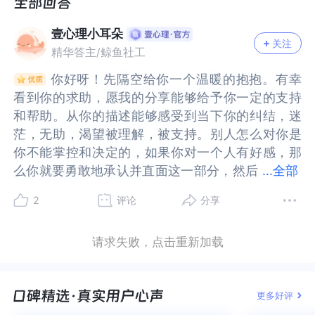
者说可以缓解一些我的心情。甚至来说如果我真的
以缓解一些我的心情。甚至来说如果我真的想要去
想要去回应这份感情的话，我也不知道要怎么样去
回应这份感情的话，我也不知道要怎么样去回应，
壹心理小耳朵
回应，因为其实对方也挺优秀的
因为其实对方也挺优秀的
关注
精华答主/鲸鱼社工
你好呀！先隔空给你一个温暖的抱抱。有幸
你好呀！先隔空给你一个温暖的抱抱。有幸
看到你的求助，愿我的分享能够给予你一定的支持
看到你的求助，愿我的分享能够给予你一定的支持
和帮助。从你的描述能够感受到当下你的纠结，迷
和帮助。从你的描述能够感受到当下你的纠结，迷
茫，无助，渴望被理解，被支持。别人怎么对你是
茫，无助，渴望被理解，被支持。别人怎么对你是
你不能掌控和决定的，如果你对一个人有好感，那
你不能掌控和决定的，如果你对一个人有好感，那
么你就要勇敢地承认并直面这一部分，然后
么你就要勇敢地承认并直面这一部分，然后能够遵
...
全部
能够遵从你自己的内心，勇敢地去表达这一部分，
从你自己的内心，勇敢地去表达这一部分，但你要
2
评论
分享
但你要接纳你有被拒绝的可能，但同时也有被接纳
接纳你有被拒绝的可能，但同时也有被接纳的可
的可能。所以，对于你来说，减少消耗最好的方式
能。所以，对于你来说，减少消耗最好的方式就是
请求失败，点击重新加载
就是勇敢地表白。所以，不要用你对这个人的好
勇敢地表白。所以，不要用你对这个人的好感，是
感，是否是基于真正的喜欢，是否是想要走进一段
否是基于真正的喜欢，是否是想要走进一段亲密关
亲密关系来自我限制，你只有先勇敢的与这个人相
系来自我限制，你只有先勇敢的与这个人相处，你
更多好评
处，你们对彼此有了更多的了解时，你才能够清晰
们对彼此有了更多的了解时，你才能够清晰的知道