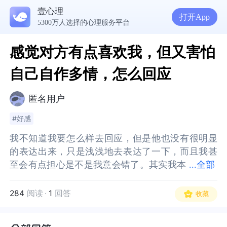
壹心理
打开App
5300万人选择的心理服务平台
感觉对方有点喜欢我，但又害怕
自己自作多情，怎么回应
匿名用户
#好感
我不知道我要怎么样去回应，但是他也没有很明显
我不知道我要怎么样去回应，但是他也没有很明显
的表达出来，只是浅浅地去表达了一下，而且我甚
的表达出来，只是浅浅地去表达了一下，而且我甚
至会有点担心是不是我意会错了。其实我本
至会有点担心是不是我意会错了。其实我本人也会
...
全部
人也会对他有一点点的好感，但我其实分不清楚这
对他有一点点的好感，但我其实分不清楚这个好感
个好感到底来源于我对他的喜欢还是说我觉得我现
到底来源于我对他的喜欢还是说我觉得我现在想谈
284
阅读
·
1
回答
收藏
在想谈一场恋爱，因为我现在的压力很大，所以我
一场恋爱，因为我现在的压力很大，所以我觉得是
觉得是不是我去谈场恋爱可以逃避到一些压力，或
不是我去谈场恋爱可以逃避到一些压力，或者说可