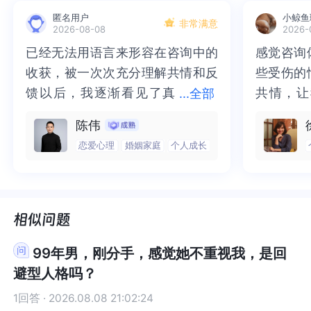
的知道这个人是否适合与你建立一段长期稳定的亲
这个人是否适合与你建立一段长期稳定的亲密关
匿名用户
小鲸鱼
密关系，所以，不要用这一部分困扰，纠结来消耗
系，所以，不要用这一部分困扰，纠结来消耗自
非常满意
2026-08-08
2026-
自己。其实，从你的描述，我能够感受到你内在的
己。其实，从你的描述，我能够感受到你内在的自
已经无法用语言来形容在咨询中的
已经无法用语言来形容在咨询中的
感觉咨询
感觉咨询
自卑，不自信，对自己的不接纳。很明显，你对这
卑，不自信，对自己的不接纳。很明显，你对这一
收获，被一次次充分理解共情和反
收获，被一次次充分理解共情和反
些受伤的
些受伤的
一部分是没有明确地觉察的，这会让你在无意识中
部分是没有明确地觉察的，这会让你在无意识中把
把对自己地不接纳投射到他的身上，认为他人也可
对自己地不接纳投射到他的身上，认为他人也可能
馈以后，我逐渐看见了真
馈以后，我逐渐看见了真实的那
共情，让
共情，让
...
全部
能这样对你。所以，尝试去觉察，在你主动表达自
这样对你。所以，尝试去觉察，在你主动表达自己
实的那个“自己”，所有的混沌逐渐
个“自己”，所有的混沌逐渐清晰，
抱住了。
咨询完我
陈伟
己的时候，可能被遭遇拒绝的那个当下，你能够由
的时候，可能被遭遇拒绝的那个当下，你能够由内
清晰，也慢慢找回了内在的力量。
也慢慢找回了内在的力量。虽然不
一部分未
处理的情
内而外地全然接纳自己，欣赏自己，肯定自己吗？
而外地全然接纳自己，欣赏自己，肯定自己吗？如
恋爱心理
婚姻家庭
个人成长
虽然不知道还要有多久的路要走，
知道还要有多久的路要走，但我很
而且当咨
询师准确
如果你对自己有太多的不满，不接纳，那么你就不
果你对自己有太多的不满，不接纳，那么你就不相
但我很明确的有了方向。“好的咨询
明确的有了方向。“好的咨询师，本
绪，我感
觉当时那
相信别人能够这样对你。我们与这个世界，与他人
信别人能够这样对你。我们与这个世界，与他人的
师，本身就具有疗愈性”，在陈老师
身就具有疗愈性”，在陈老师这里，
被看到了
了，做完
的关系就是我们与内在自己关系的投射。我是答疑
关系就是我们与内在自己关系的投射。我是答疑馆
这里，让我真切的感受到了🙏❤️
让我真切的感受到了🙏❤️
觉轻快了
了很多，
馆小耳朵莉莉，世界和我爱着你。
小耳朵莉莉，世界和我爱着你。
谢咨询师
师姐姐！
99年男，刚分手，感觉她不重视我，是回
避型人格吗？
1回答 · 2026.08.08 21:02:24