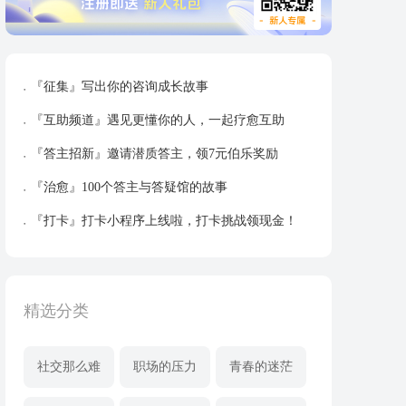
『征集』写出你的咨询成长故事
『互助频道』遇见更懂你的人，一起疗愈互助
『答主招新』邀请潜质答主，领7元伯乐奖励
『治愈』100个答主与答疑馆的故事
『打卡』打卡小程序上线啦，打卡挑战领现金！
精选分类
社交那么难
职场的压力
青春的迷茫