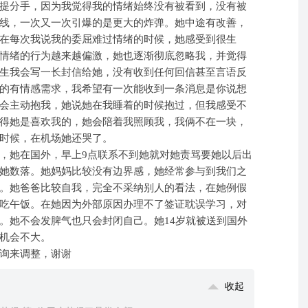
提分手，因为我觉得我的情绪始终没有被看到，没有被
线，一次又一次引爆的是更大的炸弹。她中途有改善，
在每次我说我的委屈难过情绪的时候，她感受到很生
情绪的行为越来越偏激，她也逐渐彻底忽略我，并觉得
生我会写一长封信给她，没有收到任何回信甚至言语反
的有情感需求，我希望有一次能收到一条消息是你说想
会主动抱我，她说她在我睡着的时候抱过，但我感受不
得她是喜欢我的，她会陪着我照顾我，我俩不在一块，
时候，在机场她还哭了。
，她在国外，早上9点联系不到她就对她责骂要她以后出
她数落。她妈妈比较没有边界感，她经常参与到我们之
。她爸爸比较自我，完全不采纳别人的看法，在她例假
吃午饭。在她因为外部原因办理不了签证耽误学习，对
。她不会发脾气也只会封闭自己。她14岁就被送到国外
机会不大。
询来调整，谢谢
收起