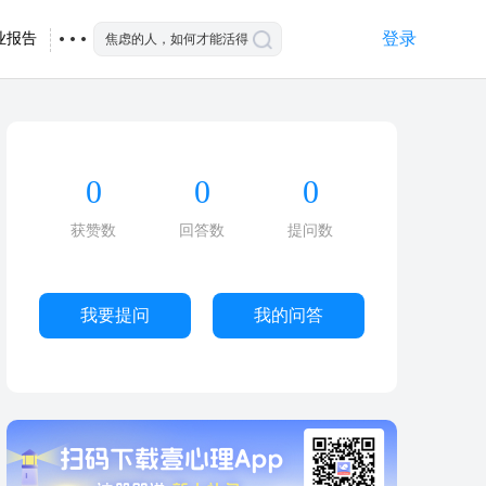
登录
业报告
0
0
0
获赞数
回答数
提问数
我要提问
我的问答