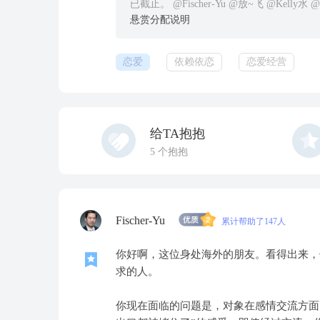
已截止。 @Fischer-Yu @放~飞 @Kel
悬赏分配说明
恋爱
依赖依恋
恋爱经营
给TA抱抱
5
个抱抱
Fischer-Yu
累计帮助了147人
你好啊，这位身处海外的朋友。看得出来，
求的人。
你现在面临的问题是，对象在感情交流方面